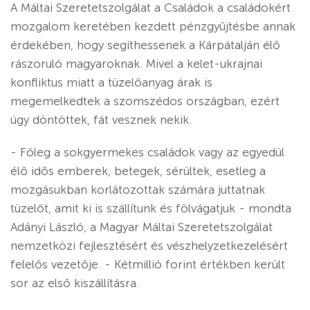
A Máltai Szeretetszolgálat a Családok a családokért
mozgalom keretében kezdett pénzgyűjtésbe annak
érdekében, hogy segíthessenek a Kárpátalján élő
rászoruló magyaroknak. Mivel a kelet-ukrajnai
konfliktus miatt a tüzelőanyag árak is
megemelkedtek a szomszédos országban, ezért
úgy döntöttek, fát vesznek nekik.
- Főleg a sokgyermekes családok vagy az egyedül
élő idős emberek, betegek, sérültek, esetleg a
mozgásukban korlátozottak számára juttatnak
tüzelőt, amit ki is szállítunk és fölvágatjuk - mondta
Adányi László, a Magyar Máltai Szeretetszolgálat
nemzetközi fejlesztésért és vészhelyzetkezelésért
felelős vezetője. - Kétmillió forint értékben került
sor az első kiszállításra.