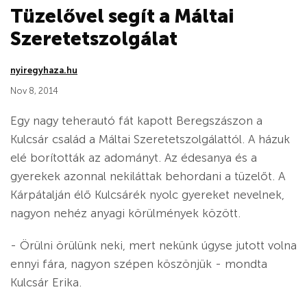
Tüzelővel segít a Máltai
Szeretetszolgálat
nyiregyhaza.hu
Nov 8, 2014
Egy nagy teherautó fát kapott Beregszászon a
Kulcsár család a Máltai Szeretetszolgálattól. A házuk
elé borították az adományt. Az édesanya és a
gyerekek azonnal nekiláttak behordani a tüzelőt. A
Kárpátalján élő Kulcsárék nyolc gyereket nevelnek,
nagyon nehéz anyagi körülmények között.
- Örülni örülünk neki, mert nekünk úgyse jutott volna
ennyi fára, nagyon szépen köszönjük - mondta
Kulcsár Erika.