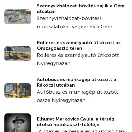
Szennyvízhálózat-bővítés zajlik a Gém
utcában
Szennyvízhálózat-bővítési
munkálatokat végeznek a Gém ...
Rolleres és személyautó ütközött az
Országzászló téren
Rolleres és személyautó ütközött
Nyíregyházán, ...
Autóbusz és munkagép ütközött a
Rákóczi utcában
Autóbusz és munkagép ütközött
össze Nyíregyházán, ...
Elhunyt Markovics Gyula, a térség
utolsó holokauszt-túlélője
„A száz év reménye és az utolsó tanú