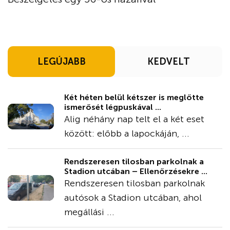
LEGÚJABB
KEDVELT
Két héten belül kétszer is meglőtte
ismerősét légpuskával ...
Alig néhány nap telt el a két eset
között: előbb a lapockáján, ...
Rendszeresen tilosban parkolnak a
Stadion utcában – Ellenőrzésekre ...
Rendszeresen tilosban parkolnak
autósok a Stadion utcában, ahol
megállási ...