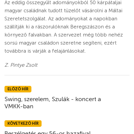
Az eddig összegyűlt adományokból 50 kárpátaljai
magyar családnak tudott tüzelőt vásárolni a Máltai
Szeretetszolgálat. Az adományokat a napokban
szállítják ki a rászorulóknak Beregszászon és a
környező falvakban. A szervezet még több nehéz
sorsú magyar családon szeretne segíteni, ezért
továbbra is várják a felajánlásokat.
Z. Pintye Zsolt
ELŐZŐ HÍR
Swing, szerelem, Szulák - koncert a
VMKK-ban
KÖVETKEZŐ HÍR
Beszélgetés egy 56-os hazafival