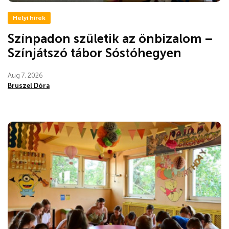
Helyi hírek
Színpadon születik az önbizalom –
Színjátszó tábor Sóstóhegyen
Aug 7, 2026
Bruszel Dóra