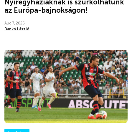
Nyíregyháziaknak is szurkolhatunk
az Európa-bajnokságon!
Aug 7, 2026
Dankó László