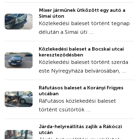
Mixer járműnek ütközött egy autó a
Simai úton
Közlekedési baleset történt tegnap
délután a Simai úti ...
Közlekedési baleset a Bocskai utcai
kereszteződésben
Közlekedési baleset történt szerda
este Nyíregyháza belvárosában, ...
Ráfutásos baleset a Korányi Frigyes
utcában
Ráfutásos közlekedési baleset
történt csütörtök ...
Járda-helyreállítás zajlik a Rákóczi
utcán