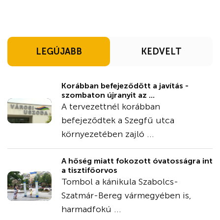
LEGÚJABB
KEDVELT
Korábban befejeződött a javítás -
szombaton újranyit az ...
A tervezettnél korábban
befejeződtek a Szegfű utca
környezetében zajló ...
A hőség miatt fokozott óvatosságra int
a tisztifőorvos
Tombol a kánikula Szabolcs-
Szatmár-Bereg vármegyében is,
harmadfokú ...