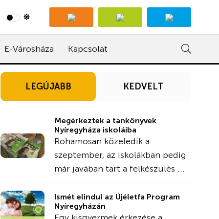
E-Városháza
Kapcsolat
LEGÚJABB
KEDVELT
Megérkeztek a tankönyvek
Nyíregyháza iskoláiba
Rohamosan közeledik a
szeptember, az iskolákban pedig
már javában tart a felkészülés ...
Ismét elindul az Újéletfa Program
Nyíregyházán
Egy kisgyermek érkezése a