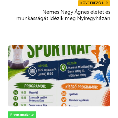
KÖVETKEZŐ HÍR
Nemes Nagy Ágnes életét és
munkásságát idézik meg Nyíregyházán
Programajánló