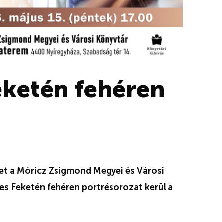
eketén fehéren
ket a Móricz Zsigmond Megyei és Városi
es Feketén fehéren portrésorozat kerül a