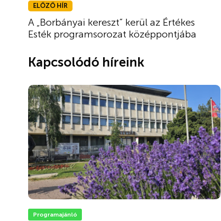
ELŐZŐ HÍR
A „Borbányai kereszt” kerül az Értékes
Esték programsorozat középpontjába
Kapcsolódó híreink
Programajánló