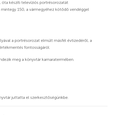
óta készíti televíziós portrésorozatát
dig mintegy 150, a vármegyéhez kötődő vendéggel
lyával a portrésorozat elmúlt másfél évtizedéről, a
s értékmentés fontosságáról.
endezik meg a könyvtár kamaratermében.
vtár juttatta el szerkesztőségünkbe.