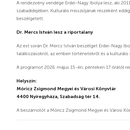
A rendezvény vendége Erdei-Nagy Ibolya lesz, aki 2011 
szabadidejében. Kulturális missziójának részeként ed
beszélgetett.
Dr. Mercs István lesz a riportalany
Az est során Dr. Mercs István beszélget Erdei-Nagy Ibo
találkozásokról, az emberi történetekről és a kulturáli
A programot 2026. május 15-én, pénteken 17 órától r
Helyszín:
Móricz Zsigmond Megyei és Városi Könyvtár
4400 Nyíregyháza, Szabadság tér 14.
A beszámolót a Móricz Zsigmond Megyei és Városi Köny