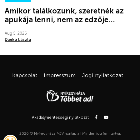
Amikor találkozunk, szeretnék az
apukája lenni, nem az edzője...
Aug 5, 2026
Dankó László
Kapcsolat
Impresszum
Jogi nyilatkozat
Akadálymentességi nyilatkozat
2026 © Nyíregyháza MJV honlapja | Minden jog fenntartva.