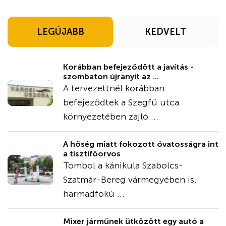
LEGÚJABB
KEDVELT
Korábban befejeződött a javítás -
szombaton újranyit az ...
A tervezettnél korábban
befejeződtek a Szegfű utca
környezetében zajló ...
A hőség miatt fokozott óvatosságra int
a tisztifőorvos
Tombol a kánikula Szabolcs-
Szatmár-Bereg vármegyében is,
harmadfokú ...
Mixer járműnek ütközött egy autó a