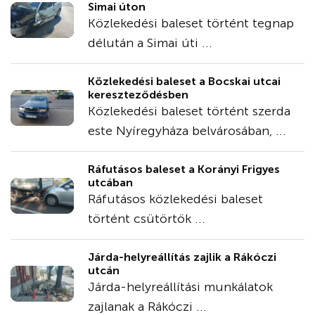
Simai úton
Közlekedési baleset történt tegnap
délután a Simai úti ...
Közlekedési baleset a Bocskai utcai
kereszteződésben
Közlekedési baleset történt szerda
este Nyíregyháza belvárosában, ...
Ráfutásos baleset a Korányi Frigyes
utcában
Ráfutásos közlekedési baleset
történt csütörtök ...
Járda-helyreállítás zajlik a Rákóczi
utcán
Járda-helyreállítási munkálatok
zajlanak a Rákóczi ...