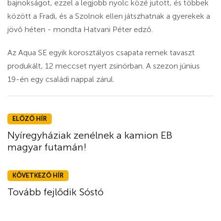
bajnokságot, ezzel a legjobb nyolc közé jutott, és többek
között a Fradi, és a Szolnok ellen játszhatnak a gyerekek a
jövő héten - mondta Hatvani Péter edző.
Az Aqua SE egyik korosztályos csapata remek tavaszt
produkált, 12 meccset nyert zsinórban. A szezon június
19-én egy családi nappal zárul.
ELŐZŐ HÍR
Nyíregyháziak zenélnek a kamion EB
magyar futamán!
KÖVETKEZŐ HÍR
Tovább fejlődik Sóstó