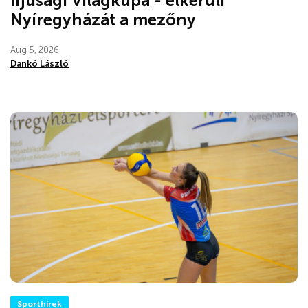
Ifjúsági Világkupa - elkerüli
Nyíregyházát a mezőny
Aug 5, 2026
Dankó László
Sporthírek