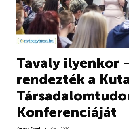
Tavaly ilyenkor
rendezték a Kut
Társadalomtudo
Konferenciáját
Kurucz Fanni
Már 1, 2020