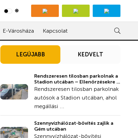
E-Városháza
Kapcsolat
LEGÚJABB
KEDVELT
Rendszeresen tilosban parkolnak a
Stadion utcában – Ellenőrzésekre ...
Rendszeresen tilosban parkolnak
autósok a Stadion utcában, ahol
megállási ...
Szennyvízhálózat-bővítés zajlik a
Gém utcában
Szennyvízhálózat-bővítési