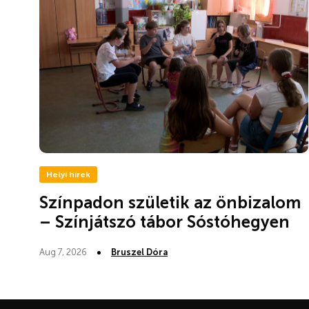
Helyi hírek
Színpadon születik az önbizalom
– Színjátszó tábor Sóstóhegyen
Aug 7, 2026
Bruszel Dóra