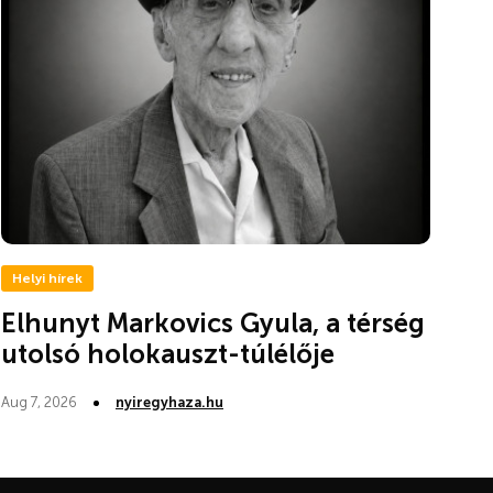
Helyi hírek
Elhunyt Markovics Gyula, a térség
utolsó holokauszt-túlélője
Aug 7, 2026
nyiregyhaza.hu