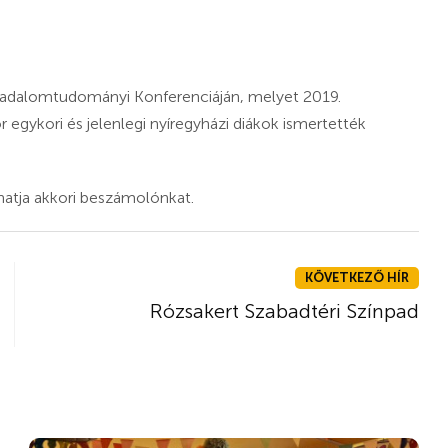
rsadalomtudományi Konferenciáján, melyet 2019.
 egykori és jelenlegi nyíregyházi diákok ismertették
hatja akkori beszámolónkat.
KÖVETKEZŐ HÍR
Rózsakert Szabadtéri Színpad