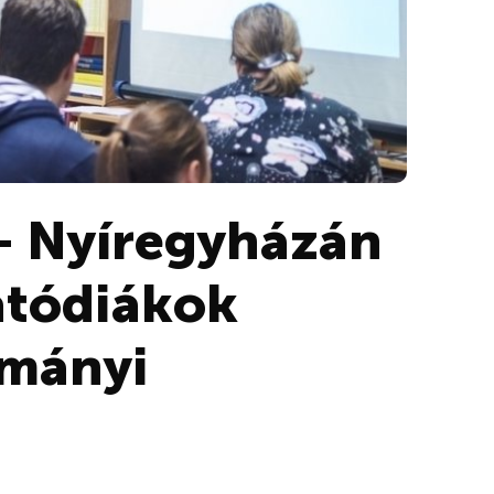
 – Nyíregyházán
atódiákok
mányi