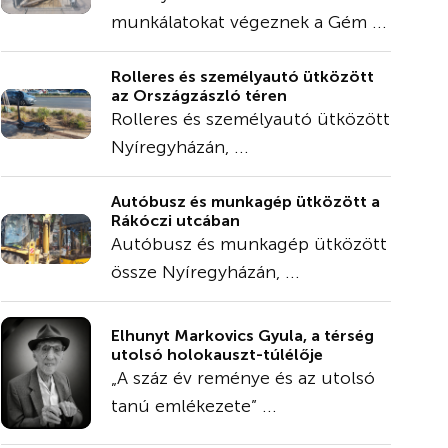
munkálatokat végeznek a Gém ...
Rolleres és személyautó ütközött
az Országzászló téren
Rolleres és személyautó ütközött
Nyíregyházán, ...
Autóbusz és munkagép ütközött a
Rákóczi utcában
Autóbusz és munkagép ütközött
össze Nyíregyházán, ...
Elhunyt Markovics Gyula, a térség
utolsó holokauszt-túlélője
„A száz év reménye és az utolsó
tanú emlékezete” ...