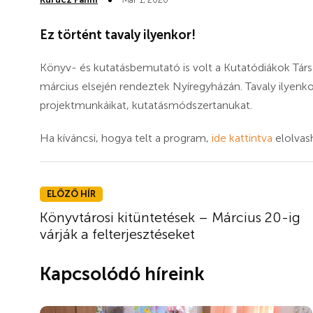
Ez történt tavaly ilyenkor!
Könyv- és kutatásbemutató is volt a Kutatódiákok Tá
március elsején rendeztek Nyíregyházán. Tavaly ilyenkor
projektmunkáikat, kutatásmódszertanukat.
Ha kíváncsi, hogya telt a program,
ide kattintva
elolvas
ELŐZŐ HÍR
Könyvtárosi kitüntetések – Március 20-ig
várják a felterjesztéseket
Kapcsolódó híreink