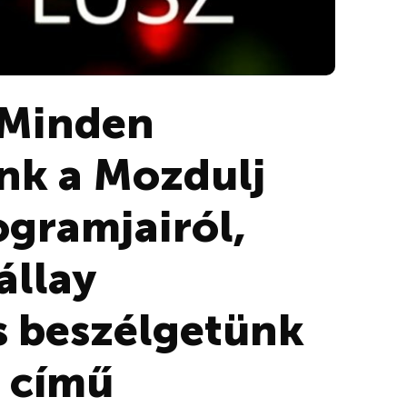
 Minden
unk a Mozdulj
ogramjairól,
állay
 beszélgetünk
g című