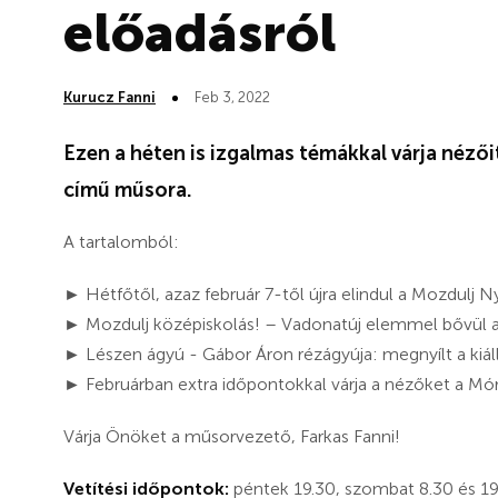
előadásról
Kurucz Fanni
Feb 3, 2022
Ezen a héten is izgalmas témákkal várja nézői
című műsora.
A tartalomból:
► Hétfőtől, azaz február 7-től újra elindul a Mozdulj N
► Mozdulj középiskolás! – Vadonatúj elemmel bővül a
► Lészen ágyú - Gábor Áron rézágyúja: megnyílt a kiál
► Februárban extra időpontokkal várja a nézőket a Mó
Várja Önöket a műsorvezető, Farkas Fanni!
Vetítési időpontok:
péntek 19.30, szombat 8.30 és 19