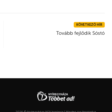
KÖVETKEZŐ HÍR
Tovább fejlődik Sóstó
2026 © Nyíregyháza MJV honlapja | Minden jog fenntartva.