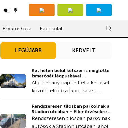
E-Városháza
Kapcsolat
LEGÚJABB
KEDVELT
Két héten belül kétszer is meglőtte
ismerősét légpuskával ...
Alig néhány nap telt el a két eset
között: előbb a lapockáján, ...
Rendszeresen tilosban parkolnak a
Stadion utcában – Ellenőrzésekre ...
Rendszeresen tilosban parkolnak
autósok a Stadion utcában, ahol