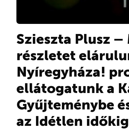
Szieszta Plusz –
részletet elárul
Nyíregyháza! pr
ellátogatunk a K
Gyűjteménybe és
az Idétlen időki