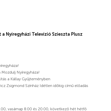
t a Nyíregyházi Televízió Szieszta Plusz
yíregyháza!
 Mozdulj Nyíregyháza!
lítás a Kállay Gyűjteményben
ricz Zsigmond Színház Idétlen időkig című előadás
.00, vasárnap 8.00 és 20.00, következő hét hétfő