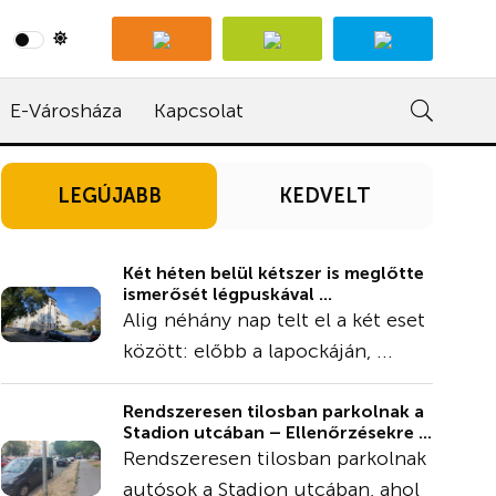
E-Városháza
Kapcsolat
LEGÚJABB
KEDVELT
Két héten belül kétszer is meglőtte
ismerősét légpuskával ...
Alig néhány nap telt el a két eset
között: előbb a lapockáján, ...
Rendszeresen tilosban parkolnak a
Stadion utcában – Ellenőrzésekre ...
Rendszeresen tilosban parkolnak
autósok a Stadion utcában, ahol