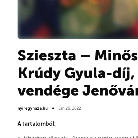
Szieszta – Minős
Krúdy Gyula-díj,
vendége Jenővár
nyiregyhaza.hu
Jan 28, 2022
A tartalomból: