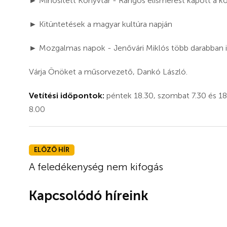
► Minősített Könyvtár - Rangos elismerést kapott a k
► Kitüntetések a magyar kultúra napján
► Mozgalmas napok - Jenővári Miklós több darabban is
Várja Önöket a műsorvezető, Dankó László.
Vetítési időpontok:
péntek 18.30, szombat 7.30 és 18.
8.00
ELŐZŐ HÍR
A feledékenység nem kifogás
Kapcsolódó híreink