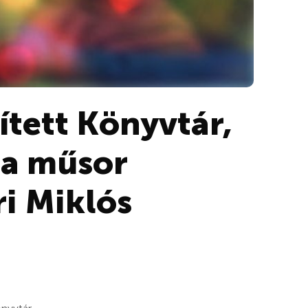
ített Könyvtár,
 a műsor
i Miklós