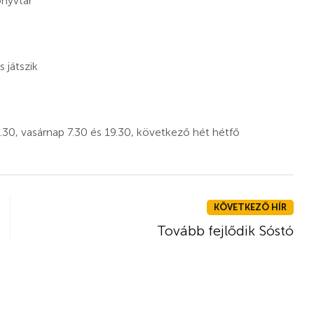
önyvtár
 játszik
30, vasárnap 7.30 és 19.30, következő hét hétfő
KÖVETKEZŐ HÍR
Tovább fejlődik Sóstó