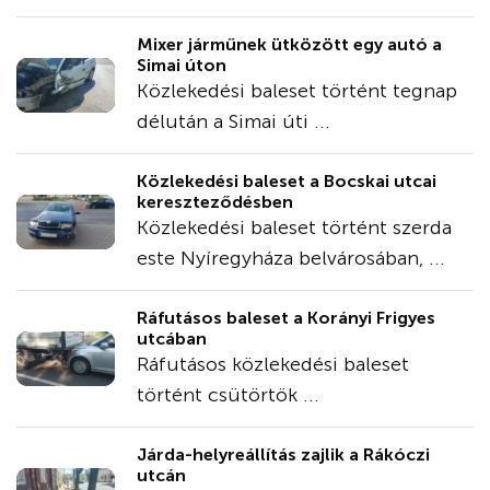
Mixer járműnek ütközött egy autó a
Simai úton
Közlekedési baleset történt tegnap
délután a Simai úti ...
Közlekedési baleset a Bocskai utcai
kereszteződésben
Közlekedési baleset történt szerda
este Nyíregyháza belvárosában, ...
Ráfutásos baleset a Korányi Frigyes
utcában
Ráfutásos közlekedési baleset
történt csütörtök ...
Járda-helyreállítás zajlik a Rákóczi
utcán