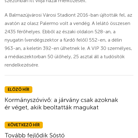
szezonban itt vívja hazai mérkőzéseit.
A Balmazújvárosi Városi Stadiont 2016-ban újították fel, az
avatón az olasz Palermo volt a vendég. A lelátó összesen
2435 férőhelyes. Ebből az északi oldalon 528-an, a
nyugatin (vendégszektor a fürdő felől) 552-en, a délin
963-an, a keletin 392-en ülhetnek le. A VIP 30 személyes,
a médiaszektorban 50 ülőhely, 25 asztal áll a tudósítók
rendelkezésére.
ELŐZŐ HÍR
Kormányszóvivő: a járvány csak azoknak
ér véget, akik beoltatták magukat
KÖVETKEZŐ HÍR
Tovább fejlődik Sóstó