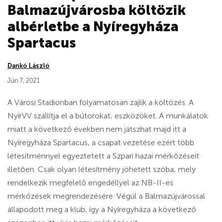
Balmazújvárosba költözik
albérletbe a Nyíregyháza
Spartacus
Dankó László
Jún 7, 2021
A Városi Stadionban folyamatosan zajlik a költözés. A
NyírVV szállítja el a bútorokat, eszközöket. A munkálatok
miatt a következő években nem játszhat majd itt a
Nyíregyháza Spartacus, a csapat vezetése ezért több
létesítménnyel egyeztetett a Szpari hazai mérkőzéseit
illetően. Csak olyan létesítmény jöhetett szóba, mely
rendelkezik megfelelő engedéllyel az NB-II-es
mérkőzések megrendezésére. Végül a Balmazújvárossal
állapodott meg a klub, így a Nyíregyháza a következő