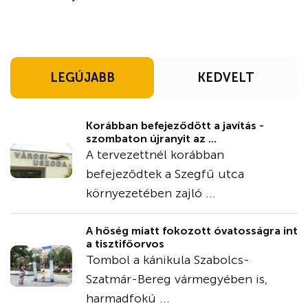
LEGÚJABB
KEDVELT
Korábban befejeződött a javítás -
szombaton újranyit az ...
A tervezettnél korábban
befejeződtek a Szegfű utca
környezetében zajló ...
A hőség miatt fokozott óvatosságra int
a tisztifőorvos
Tombol a kánikula Szabolcs-
Szatmár-Bereg vármegyében is,
harmadfokú ...