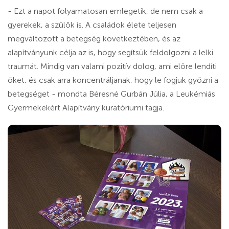
- Ezt a napot folyamatosan emlegetik, de nem csak a
gyerekek, a szülők is. A családok élete teljesen
megváltozott a betegség következtében, és az
alapítványunk célja az is, hogy segítsük feldolgozni a lelki
traumát. Mindig van valami pozitív dolog, ami előre lendíti
őket, és csak arra koncentráljanak, hogy le fogjuk győzni a
betegséget - mondta Béresné Gurbán Júlia, a Leukémiás
Gyermekekért Alapítvány kuratóriumi tagja.