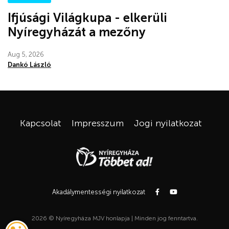
Ifjúsági Világkupa - elkerüli
Nyíregyházát a mezőny
Aug 5, 2026
Dankó László
Kapcsolat
Impresszum
Jogi nyilatkozat
Akadálymentességi nyilatkozat
2026 © Nyíregyháza MJV honlapja | Minden jog fenntartva.