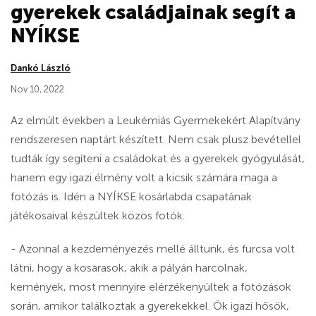
gyerekek családjainak segít a
NYÍKSE
Dankó László
Nov 10, 2022
Az elmúlt években a Leukémiás Gyermekekért Alapítvány
rendszeresen naptárt készített. Nem csak plusz bevétellel
tudták így segíteni a családokat és a gyerekek gyógyulását,
hanem egy igazi élmény volt a kicsik számára maga a
fotózás is. Idén a NYÍKSE kosárlabda csapatának
játékosaival készültek közös fotók.
- Azonnal a kezdeményezés mellé álltunk, és furcsa volt
látni, hogy a kosarasok, akik a pályán harcolnak,
kemények, most mennyire elérzékenyültek a fotózások
során, amikor találkoztak a gyerekekkel. Ők igazi hősök,