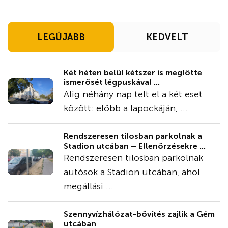
LEGÚJABB
KEDVELT
Két héten belül kétszer is meglőtte
ismerősét légpuskával ...
Alig néhány nap telt el a két eset
között: előbb a lapockáján, ...
Rendszeresen tilosban parkolnak a
Stadion utcában – Ellenőrzésekre ...
Rendszeresen tilosban parkolnak
autósok a Stadion utcában, ahol
megállási ...
Szennyvízhálózat-bővítés zajlik a Gém
utcában