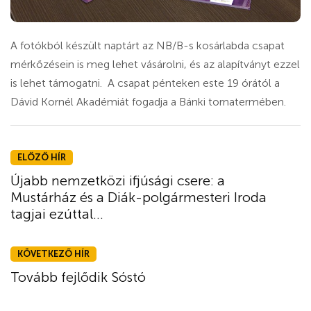
A fotókból készült naptárt az NB/B-s kosárlabda csapat
mérkőzésein is meg lehet vásárolni, és az alapítványt ezzel
is lehet támogatni. A csapat pénteken este 19 órától a
Dávid Kornél Akadémiát fogadja a Bánki tornatermében.
ELŐZŐ HÍR
Újabb nemzetközi ifjúsági csere: a
Mustárház és a Diák-polgármesteri Iroda
tagjai ezúttal...
KÖVETKEZŐ HÍR
Tovább fejlődik Sóstó