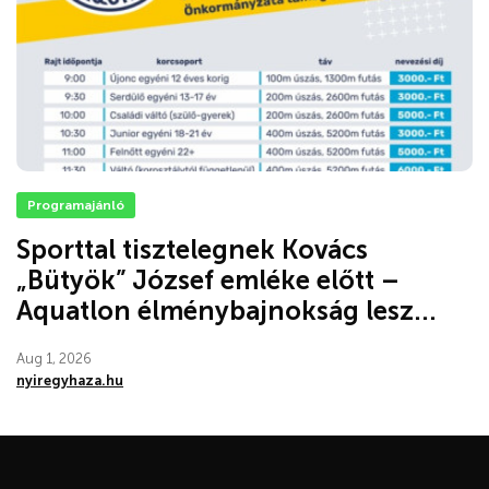
Programajánló
Sporttal tisztelegnek Kovács
„Bütyök” József emléke előtt –
Aquatlon élménybajnokság lesz...
Aug 1, 2026
nyiregyhaza.hu