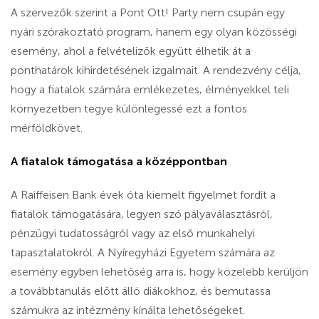
A szervezők szerint a Pont Ott! Party nem csupán egy
nyári szórakoztató program, hanem egy olyan közösségi
esemény, ahol a felvételizők együtt élhetik át a
ponthatárok kihirdetésének izgalmait. A rendezvény célja,
hogy a fiatalok számára emlékezetes, élményekkel teli
környezetben tegye különlegessé ezt a fontos
mérföldkövet.
A fiatalok támogatása a középpontban
A Raiffeisen Bank évek óta kiemelt figyelmet fordít a
fiatalok támogatására, legyen szó pályaválasztásról,
pénzügyi tudatosságról vagy az első munkahelyi
tapasztalatokról. A Nyíregyházi Egyetem számára az
esemény egyben lehetőség arra is, hogy közelebb kerüljön
a továbbtanulás előtt álló diákokhoz, és bemutassa
számukra az intézmény kínálta lehetőségeket.