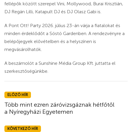
fellépők között szerepel Vini, Mollywood, Burai Krisztián,
DJ Regán Lilli, Katapult DJ és DJ Olasz Gabi is.
A Pont Ott! Party 2026. július 23-án várja a fiatalokat és
minden érdeklődőt a Sóstó Gardenben. A rendezvényre a
belépőjegyek elővételben és a helyszínen is
megvásárolhatók.
A beszámolót a Sunshine Média Group Kft. juttatta el
szerkesztőségünkbe.
ELŐZŐ HÍR
Több mint ezren záróvizsgáznak hétfőtől
a Nyíregyházi Egyetemen
KÖVETKEZŐ HÍR