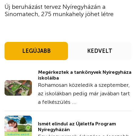
Új beruházást tervez Nyíregyházán a
Sinomatech, 275 munkahely jöhet létre
LEGÚJABB
KEDVELT
Megérkeztek a tankönyvek Nyíregyháza
iskoláiba
Rohamosan közeledik a szeptember,
az iskolákban pedig már javában tart
a felkészülés ...
Ismét elindul az Újéletfa Program
Nyíregyházán