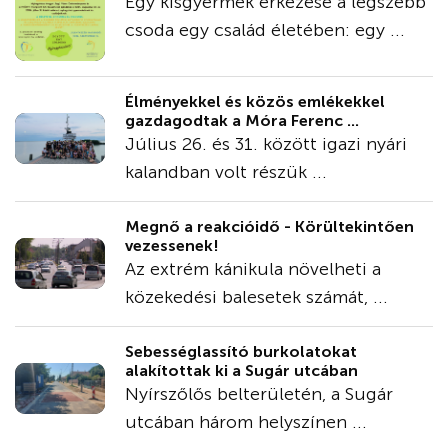
Egy kisgyermek érkezése a legszebb
csoda egy család életében: egy ...
Élményekkel és közös emlékekkel
gazdagodtak a Móra Ferenc ...
Július 26. és 31. között igazi nyári
kalandban volt részük ...
Megnő a reakcióidő - Körültekintően
vezessenek!
Az extrém kánikula növelheti a
közekedési balesetek számát, ...
Sebességlassító burkolatokat
alakítottak ki a Sugár utcában
Nyírszőlős belterületén, a Sugár
utcában három helyszínen ...