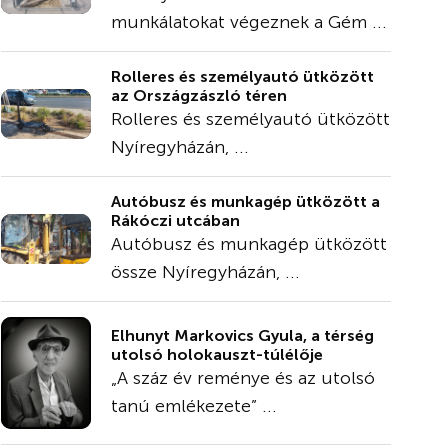
munkálatokat végeznek a Gém ...
Rolleres és személyautó ütközött
az Országzászló téren
Rolleres és személyautó ütközött
Nyíregyházán, ...
Autóbusz és munkagép ütközött a
Rákóczi utcában
Autóbusz és munkagép ütközött
össze Nyíregyházán, ...
Elhunyt Markovics Gyula, a térség
utolsó holokauszt-túlélője
„A száz év reménye és az utolsó
tanú emlékezete” ...