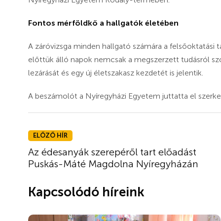
Fontos mérföldkő a hallgatók életében
A záróvizsga minden hallgató számára a felsőoktatási
előttük álló napok nemcsak a megszerzett tudásról s
lezárását és egy új életszakasz kezdetét is jelentik.
A beszámolót a Nyíregyházi Egyetem juttatta el szerk
ELŐZŐ HÍR
Az édesanyák szerepéről tart előadást
Puskás-Máté Magdolna Nyíregyházán
Kapcsolódó híreink