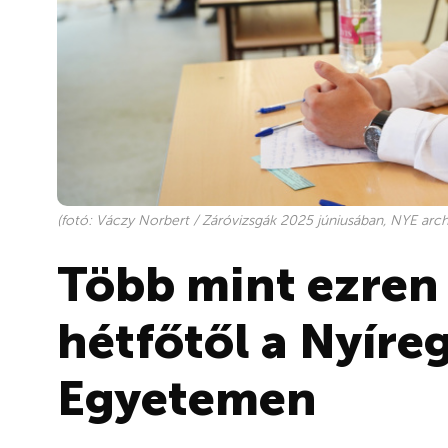
(fotó: Váczy Norbert / Záróvizsgák 2025 júniusában, NYE arch
Több mint ezren
hétfőtől a Nyíre
Egyetemen