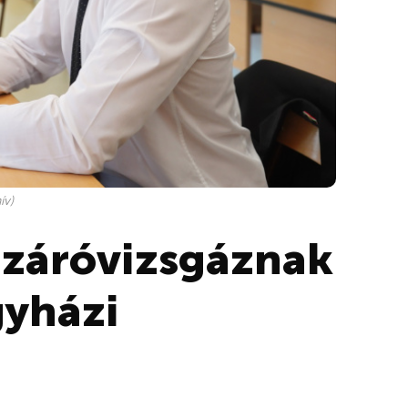
ív)
 záróvizsgáznak
gyházi