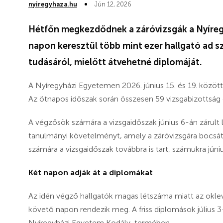
nyiregyhaza.hu
Jún 12, 2026
Hétfőn megkezdődnek a záróvizsgák a Nyíre
napon keresztül több mint ezer hallgató ad 
tudásáról, mielőtt átvehetné diplomáját.
A Nyíregyházi Egyetemen 2026. június 15. és 19. között
Az ötnapos időszak során összesen 59 vizsgabizottság e
A végzősök számára a vizsgaidőszak június 6-án zárult l
tanulmányi követelményt, amely a záróvizsgára bocsátá
számára a vizsgaidőszak továbbra is tart, számukra júniu
Két napon adják át a diplomákat
Az idén végző hallgatók magas létszáma miatt az okle
követő napon rendezik meg. A friss diplomások július 3-
Nyíregyházi Egyetem Kodály-termében.