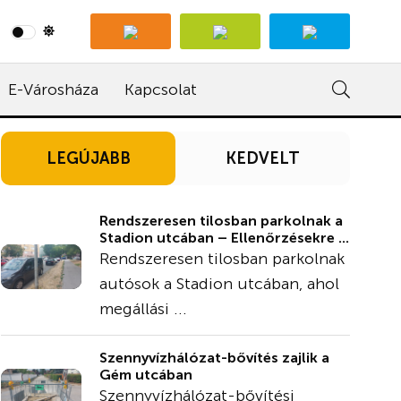
E-Városháza
Kapcsolat
LEGÚJABB
KEDVELT
Rendszeresen tilosban parkolnak a
Stadion utcában – Ellenőrzésekre ...
Rendszeresen tilosban parkolnak
autósok a Stadion utcában, ahol
megállási ...
Szennyvízhálózat-bővítés zajlik a
Gém utcában
Szennyvízhálózat-bővítési