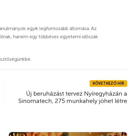
 tanulmányok egyik legfontosabb állomása. Az
zólnak, hanem egy többéves egyetemi időszak
esztőségünkbe.
KÖVETKEZŐ HÍR
Új beruházást tervez Nyíregyházán a
Sinomatech, 275 munkahely jöhet létre