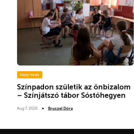
Helyi hírek
Színpadon születik az önbizalom
– Színjátszó tábor Sóstóhegyen
Aug 7, 2026
Bruszel Dóra