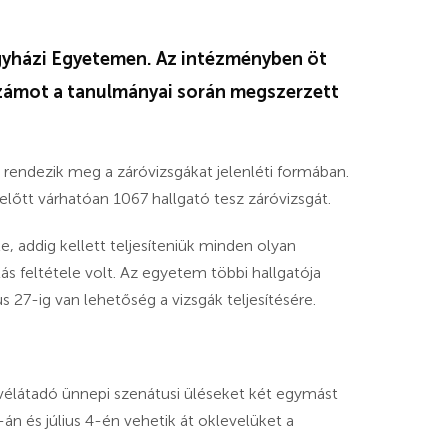
gyházi Egyetemen. Az intézményben öt
számot a tanulmányai során megszerzett
 rendezik meg a záróvizsgákat jelenléti formában.
lőtt várhatóan 1067 hallgató tesz záróvizsgát.
e, addig kellett teljesíteniük minden olyan
s feltétele volt. Az egyetem többi hallgatója
s 27-ig van lehetőség a vizsgák teljesítésére.
vélátadó ünnepi szenátusi üléseket két egymást
án és július 4-én vehetik át oklevelüket a