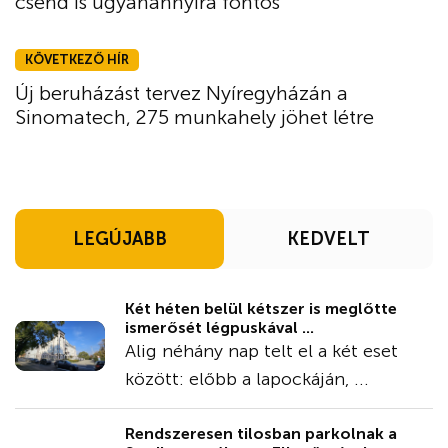
csend is ugyanannyira fontos
KÖVETKEZŐ HÍR
Új beruházást tervez Nyíregyházán a
Sinomatech, 275 munkahely jöhet létre
LEGÚJABB
KEDVELT
Két héten belül kétszer is meglőtte
ismerősét légpuskával ...
Alig néhány nap telt el a két eset
között: előbb a lapockáján, ...
Rendszeresen tilosban parkolnak a