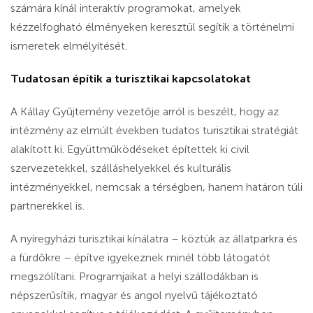
számára kínál interaktív programokat, amelyek
kézzelfogható élményeken keresztül segítik a történelmi
ismeretek elmélyítését.
Tudatosan építik a turisztikai kapcsolatokat
A Kállay Gyűjtemény vezetője arról is beszélt, hogy az
intézmény az elmúlt években tudatos turisztikai stratégiát
alakított ki. Együttműködéseket építettek ki civil
szervezetekkel, szálláshelyekkel és kulturális
intézményekkel, nemcsak a térségben, hanem határon túli
partnerekkel is.
A nyíregyházi turisztikai kínálatra – köztük az állatparkra és
a fürdőkre – építve igyekeznek minél több látogatót
megszólítani. Programjaikat a helyi szállodákban is
népszerűsítik, magyar és angol nyelvű tájékoztató