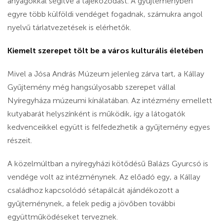
anyagokkal segítve a tájékozódást. A gyűjteményben
egyre több külföldi vendéget fogadnak, számukra angol
nyelvű tárlatvezetések is elérhetők.
Kiemelt szerepet tölt be a város kulturális életében
Mivel a Jósa András Múzeum jelenleg zárva tart, a Kállay
Gyűjtemény még hangsúlyosabb szerepet vállal
Nyíregyháza múzeumi kínálatában. Az intézmény emellett
kutyabarát helyszínként is működik, így a látogatók
kedvenceikkel együtt is felfedezhetik a gyűjtemény egyes
részeit.
A közelmúltban a nyíregyházi kötődésű Balázs Gyurcsó is
vendége volt az intézménynek. Az előadó egy, a Kállay
családhoz kapcsolódó sétapálcát ajándékozott a
gyűjteménynek, a felek pedig a jövőben további
együttműködéseket terveznek.