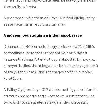
hanem egy rendhagyó történelemórává váljon minden
korosztály számára.
A programok várhatóan délután 16 órától éjfélig, igény
esetén akár hajnali egy óráig tartanak.
A múzeumpedagógia a mindennapok része
Dohancs László kiemelte, hogy a
Mohács 500
kiállítás
összeállításakor fontos szempont volt az oktatási
hasznosíthatóság. A tárlatot úgy alakították ki, hogy az
könnyen beilleszthető legyen az iskolai tananyagba, akár
osztálykirándulások, akár rendhagyó történelemórák
keretében.
A Kállay Gyűjtemény 2012 óta kiemelt figyelmet fordít a
múzeumpedagógiai foglalkozásokra. Az intézmény az
óvodásoktól az egyetemistákig minden korosztály