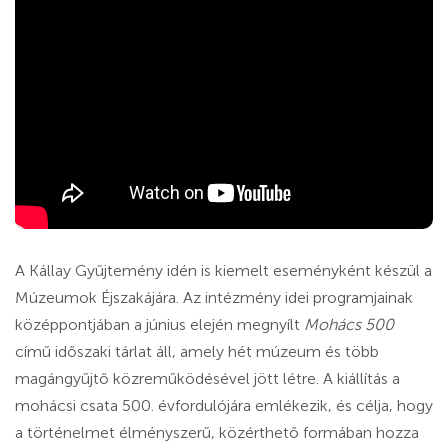
A Kállay Gyűjtemény idén is kiemelt eseményként készül a
Múzeumok Éjszakájára. Az intézmény idei programjainak
középpontjában a június elején megnyílt
Mohács 500
című időszaki tárlat áll, amely hét múzeum és több
magángyűjtő közreműködésével jött létre. A kiállítás a
mohácsi csata 500. évfordulójára emlékezik, és célja, hogy
a történelmet élményszerű, közérthető formában hozza