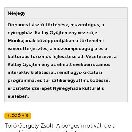
Névjegy
Dohancs László történész, muzeológus, a
nyíregyházi Kállay Gyűjtemény vezetője.
Munkájának középpontjában a történelmi
ismeretterjesztés, a múzeumpedagógia és a
kulturális turizmus fejlesztése áll. Vezetésével a
Kállay Gyűjtemény az elmúlt években számos
interaktív kiállítással, rendhagyó oktatási
programmal és turisztikai együttműködéssel
erősítette szerepét Nyíregyháza kulturális
életében.
ELŐZŐ HÍR
Törő Gergely Zsolt: A pörgés motivál, de a