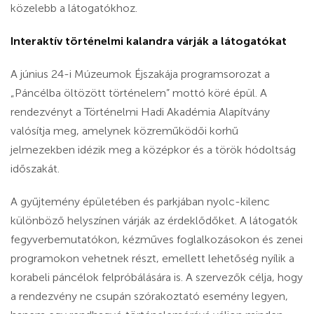
közelebb a látogatókhoz.
Interaktív történelmi kalandra várják a látogatókat
A június 24-i Múzeumok Éjszakája programsorozat a
„Páncélba öltözött történelem” mottó köré épül. A
rendezvényt a Történelmi Hadi Akadémia Alapítvány
valósítja meg, amelynek közreműködői korhű
jelmezekben idézik meg a középkor és a török hódoltság
időszakát.
A gyűjtemény épületében és parkjában nyolc-kilenc
különböző helyszínen várják az érdeklődőket. A látogatók
fegyverbemutatókon, kézműves foglalkozásokon és zenei
programokon vehetnek részt, emellett lehetőség nyílik a
korabeli páncélok felpróbálására is. A szervezők célja, hogy
a rendezvény ne csupán szórakoztató esemény legyen,