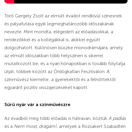
Törő Gergely Zsolt az elmúlt évadot rendkívül színesnek
és pályafutása egyik legmeghatározóbb időszakának
nevezte. Mint mondta, elégedett az előadásokkal, a
rendezőkkel és a kollégákkal is, akikkel együtt
dolgozhatott. Különösen büszke monodrámájára, amely
az elmúlt időszakban több helyszínen is sikerrel
mutatkozott be, és a nyári hónapokban is tovább folytatja
útját, többek között az Ördögkatlan Fesztiválon. A
színművész kiemelte: a gyerekektől és a felnőttektől
egyaránt pozitív visszajelzéseket kapott.
Sűrű nyár vár a színművészre
Az évadból még több előadás is hátravan, köztük
A padlás
és a
Nem most, drágám!
, amelyek a Rózsakert Szabadtéri