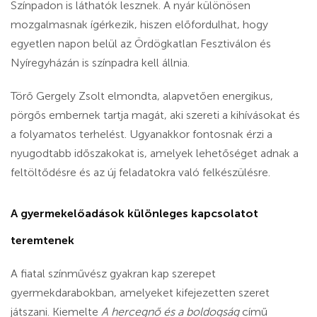
Színpadon is láthatók lesznek. A nyár különösen
mozgalmasnak ígérkezik, hiszen előfordulhat, hogy
egyetlen napon belül az Ördögkatlan Fesztiválon és
Nyíregyházán is színpadra kell állnia.
Törő Gergely Zsolt elmondta, alapvetően energikus,
pörgős embernek tartja magát, aki szereti a kihívásokat és
a folyamatos terhelést. Ugyanakkor fontosnak érzi a
nyugodtabb időszakokat is, amelyek lehetőséget adnak a
feltöltődésre és az új feladatokra való felkészülésre.
A gyermekelőadások különleges kapcsolatot
teremtenek
A fiatal színművész gyakran kap szerepet
gyermekdarabokban, amelyeket kifejezetten szeret
játszani. Kiemelte
A hercegnő és a boldogság
című