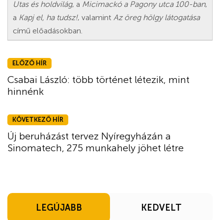
Utas és holdvilág
, a
Micimackó a Pagony utca 100-ban
,
a
Kapj el, ha tudsz!
, valamint
Az öreg hölgy látogatása
című előadásokban.
ELŐZŐ HÍR
Csabai László: több történet létezik, mint
hinnénk
KÖVETKEZŐ HÍR
Új beruházást tervez Nyíregyházán a
Sinomatech, 275 munkahely jöhet létre
LEGÚJABB
KEDVELT