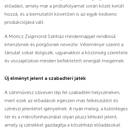
előadást, amely már a próbafolyamat során közel került
hozzá, és a bemutatót követően is az egyik kedvenc
produkciójává vált.
A Móricz Zsigmond Színház mindennapjait rendkívül
intenzívnek és pörgősnek nevezte. Véleménye szerint a
társulat sokat dolgozik, ugyanakkor a közönség szeretete
és visszajelzései minden befektetett energiát megérnek.
Új élményt jelent a szabadtéri játék
A színművész szívesen lép fel szabadtéri helyszíneken,
mert ezek az előadások egészen más felkészülést és
színészi jelenlétet igényelnek. A nyári meleg, a különleges
tér és a mikrofonhasználat olyan plusz kihívást jelent,
amely új színekkel gazdagítja a kőszínházi előadásokat.