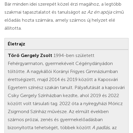
Bár minden idei szerepét közel érzi magához, a legtöbb
szakmai tapasztalatot és tanulságot az
Az én apója
című
előadás hozta számára, amely számos új helyzet elé
állította.
Életrajz
Törő Gergely Zsolt
1994-ben született
Fehérgyarmaton, gyermekéveit Cégénydányádon
töltötte. A nagykállói Korányi Frigyes Gimnáziumban
érettségizett, majd 2014 és 2019 között a Kaposvári
Egyetem színész szakán tanult. Pályafutását a kaposvári
Csiky Gergely Színházban kezdte, ahol 2019 és 2022
között volt társulati tag. 2022 óta a nyíregyházi Móricz
Zsigmond Színház művésze. Az elmúlt években
számos prózai, zenés és gyermekelőadásban
bizonyította tehetségét, többek között
A padlás
, az