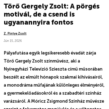
Törő Gergely Zsolt: A pörgés
motivál, de a csend is
ugyanannyira fontos
Z. Pintye Zsolt
Jún 15, 2026
Pályafutása egyik legsikeresebb évadát zárja
Törő Gergely Zsolt színművész, aki a
Nyíregyházi Televízió Szieszta című műsorában
beszélt az elmúlt hónapok szakmai kihívásairól,
a monodráma műfajának különleges élményéről,
a gyermekelőadásokról és a szabadtéri színház
varázsáról. A Móricz Zsigmond Színház művésze