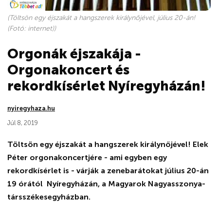
(Töltsön egy éjszakát a hangszerek királynőjével, július 20-án!
(Fotó: internet))
Orgonák éjszakája -
Orgonakoncert és
rekordkísérlet Nyíregyházán!
nyiregyhaza.hu
Júl 8, 2019
Töltsön egy éjszakát a hangszerek királynőjével! Elek
Péter orgonakoncertjére - ami egyben egy
rekordkísérlet is - várják a zenebarátokat július 20-án
19 órától Nyíregyházán, a Magyarok Nagyasszonya-
társszékesegyházban.