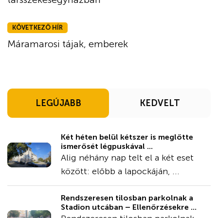
KÖVETKEZŐ HÍR
Máramarosi tájak, emberek
LEGÚJABB
KEDVELT
Két héten belül kétszer is meglőtte
ismerősét légpuskával ...
Alig néhány nap telt el a két eset
között: előbb a lapockáján, ...
Rendszeresen tilosban parkolnak a
Stadion utcában – Ellenőrzésekre ...