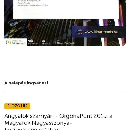
A belépés ingyenes!
ELŐZŐ HÍR
Angyalok szárnyán - OrgonaPont 2019, a
Magyarok Nagyasszonya-
társszékesegyházban