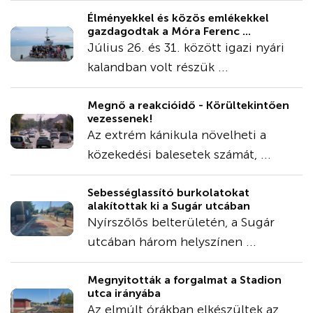
Élményekkel és közös emlékekkel
gazdagodtak a Móra Ferenc ...
Július 26. és 31. között igazi nyári
kalandban volt részük ...
Megnő a reakcióidő - Körültekintően
vezessenek!
Az extrém kánikula növelheti a
közekedési balesetek számát, ...
Sebességlassító burkolatokat
alakítottak ki a Sugár utcában
Nyírszőlős belterületén, a Sugár
utcában három helyszínen ...
Megnyitották a forgalmat a Stadion
utca irányába
Az elmúlt órákban elkészültek az