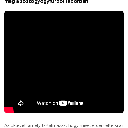
meg a sóstógyógyfürdői táborban.
Az oklevél, amely tartalmazza, hogy mivel érdemelte ki az