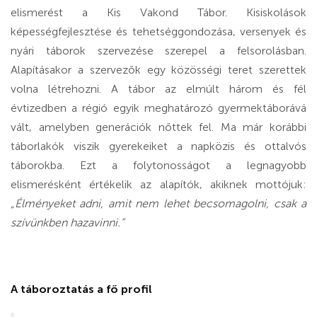
elismerést a Kis Vakond Tábor. Kisiskolások
képességfejlesztése és tehetséggondozása, versenyek és
nyári táborok szervezése szerepel a felsorolásban.
Alapításakor a szervezők egy közösségi teret szerettek
volna létrehozni. A tábor az elmúlt három és fél
évtizedben a régió egyik meghatározó gyermektáborává
vált, amelyben generációk nőttek fel. Ma már korábbi
táborlakók viszik gyerekeiket a napközis és ottalvós
táborokba. Ezt a folytonosságot a legnagyobb
elismerésként értékelik az alapítók, akiknek mottójuk:
„Élményeket adni, amit nem lehet becsomagolni, csak a
szívünkben hazavinni.”
A táboroztatás a fő profil