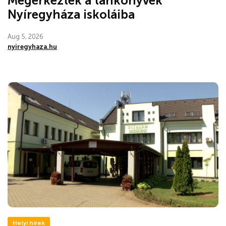
Megérkeztek a tankönyvek
Nyíregyháza iskoláiba
Aug 5, 2026
nyiregyhaza.hu
Helyi hírek