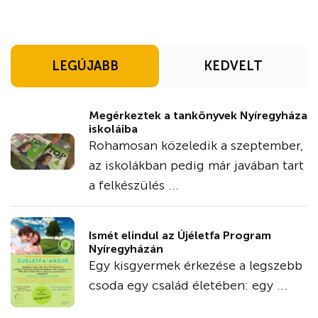
LEGÚJABB
KEDVELT
Megérkeztek a tankönyvek Nyíregyháza
iskoláiba
Rohamosan közeledik a szeptember,
az iskolákban pedig már javában tart
a felkészülés ...
Ismét elindul az Újéletfa Program
Nyíregyházán
Egy kisgyermek érkezése a legszebb
csoda egy család életében: egy ...