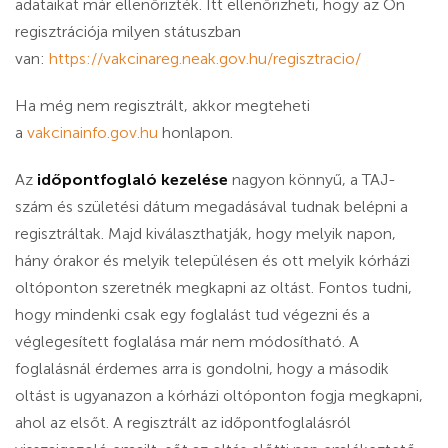
adataikat már ellenőrizték. Itt ellenőrizheti, hogy az Ön
regisztrációja milyen státuszban
van:
https://vakcinareg.neak.gov.hu/regisztracio/
Ha még nem regisztrált, akkor megteheti
a
vakcinainfo.gov.hu
honlapon.
Az
időpontfoglaló kezelése
nagyon könnyű, a TAJ-
szám és születési dátum megadásával tudnak belépni a
regisztráltak. Majd kiválaszthatják, hogy melyik napon,
hány órakor és melyik településen és ott melyik kórházi
oltóponton szeretnék megkapni az oltást. Fontos tudni,
hogy mindenki csak egy foglalást tud végezni és a
véglegesített foglalása már nem módosítható. A
foglalásnál érdemes arra is gondolni, hogy a második
oltást is ugyanazon a kórházi oltóponton fogja megkapni,
ahol az elsőt. A regisztrált az időpontfoglalásról