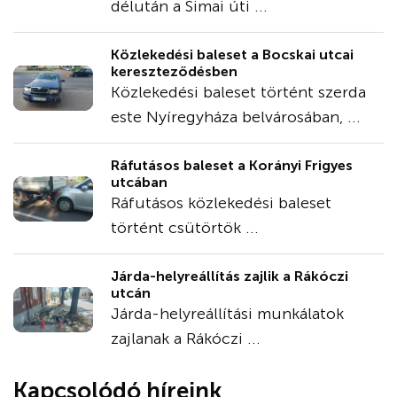
délután a Simai úti ...
Közlekedési baleset a Bocskai utcai
kereszteződésben
Közlekedési baleset történt szerda
este Nyíregyháza belvárosában, ...
Ráfutásos baleset a Korányi Frigyes
utcában
Ráfutásos közlekedési baleset
történt csütörtök ...
Járda-helyreállítás zajlik a Rákóczi
utcán
Járda-helyreállítási munkálatok
zajlanak a Rákóczi ...
Kapcsolódó híreink