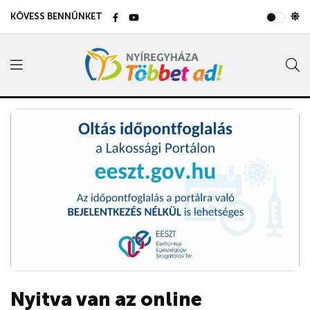
KÖVESS BENNÜNKET
Nyitva van az online