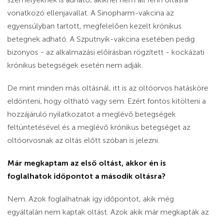
vonatkozó ellenjavallat. A Sinopharm-vakcina az
egyensúlyban tartott, megfelelően kezelt krónikus
betegnek adható. A Szputnyik-vakcina esetében pedig
bizonyos - az alkalmazási előírásban rögzített - kockázati
krónikus betegségek esetén nem adják.
De mint minden más oltásnál, itt is az oltóorvos hatásköre
eldönteni, hogy oltható vagy sem. Ezért fontos kitölteni a
hozzájáruló nyilatkozatot a meglévő betegségek
feltüntetésével és a meglévő krónikus betegséget az
oltóorvosnak az oltás előtt szóban is jelezni.
Már megkaptam az első oltást, akkor én is
foglalhatok időpontot a második oltásra?
Nem. Azok foglalhatnak így időpontot, akik még
egyáltalán nem kaptak oltást. Azok akik már megkapták az