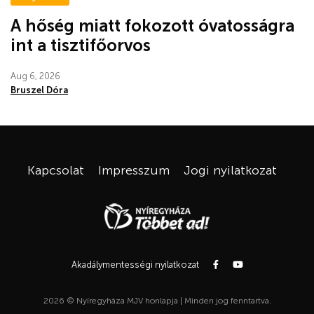
A hőség miatt fokozott óvatosságra
int a tisztifőorvos
Aug 6, 2026
Bruszel Dóra
Kapcsolat
Impresszum
Jogi nyilatkozat
Akadálymentességi nyilatkozat
2026 © Nyíregyháza MJV honlapja | Minden jog fenntartva.