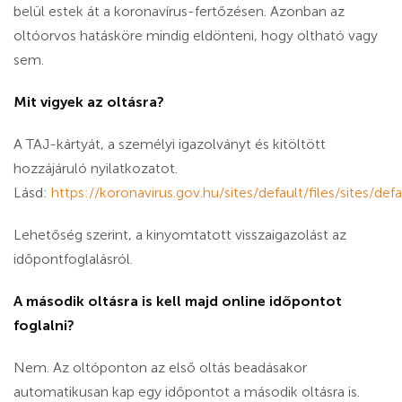
belül estek át a koronavírus-fertőzésen. Azonban az
oltóorvos hatásköre mindig eldönteni, hogy oltható vagy
sem.
Mit vigyek az oltásra?
A TAJ-kártyát, a személyi igazolványt és kitöltött
hozzájáruló nyilatkozatot.
Lásd:
https://koronavirus.gov.hu/sites/default/files/sites/d
Lehetőség szerint, a kinyomtatott visszaigazolást az
időpontfoglalásról.
A második oltásra is kell majd online időpontot
foglalni?
Nem. Az oltóponton az első oltás beadásakor
automatikusan kap egy időpontot a második oltásra is.