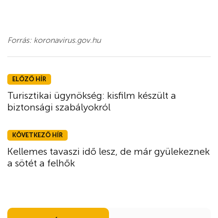
Forrás: koronavirus.gov.hu
ELŐZŐ HÍR
Turisztikai ügynökség: kisfilm készült a
biztonsági szabályokról
KÖVETKEZŐ HÍR
Kellemes tavaszi idő lesz, de már gyülekeznek
a sötét a felhők