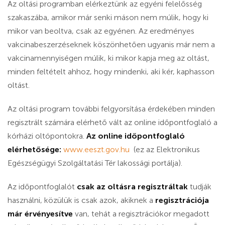
Az oltási programban elérkeztünk az egyéni felelősség
szakaszába, amikor már senki máson nem múlik, hogy ki
mikor van beoltva, csak az egyénen. Az eredményes
vakcinabeszerzéseknek köszönhetően ugyanis már nem a
vakcinamennyiségen múlik, ki mikor kapja meg az oltást,
minden feltételt ahhoz, hogy mindenki, aki kér, kaphasson
oltást.
Az oltási program további felgyorsítása érdekében minden
regisztrált számára elérhető vált az online időpontfoglaló a
kórházi oltópontokra.
Az online időpontfoglaló
elérhetősége:
www.eeszt.gov.hu
(ez az Elektronikus
Egészségügyi Szolgáltatási Tér lakossági portálja).
Az időpontfoglalót
csak az oltásra regisztráltak
tudják
használni, közülük is csak azok, akiknek a
regisztrációja
már érvényesítve
van, tehát a regisztrációkor megadott