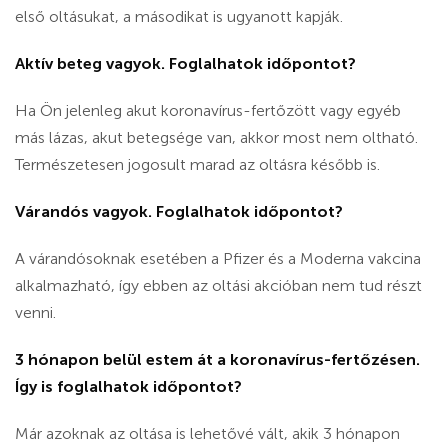
első oltásukat, a másodikat is ugyanott kapják.
Aktív beteg vagyok. Foglalhatok időpontot?
Ha Ön jelenleg akut koronavírus-fertőzött vagy egyéb
más lázas, akut betegsége van, akkor most nem oltható.
Természetesen jogosult marad az oltásra később is.
Várandós vagyok. Foglalhatok időpontot?
A várandósoknak esetében a Pfizer és a Moderna vakcina
alkalmazható, így ebben az oltási akcióban nem tud részt
venni.
3 hónapon belül estem át a koronavírus-fertőzésen.
Így is foglalhatok időpontot?
Már azoknak az oltása is lehetővé vált, akik 3 hónapon