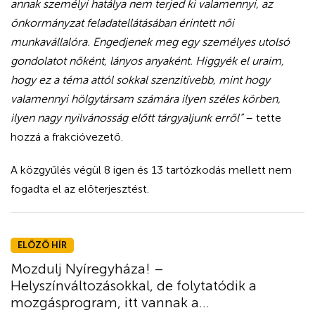
annak személyi hatálya nem terjed ki valamennyi, az
önkormányzat feladatellátásában érintett női
munkavállalóra. Engedjenek meg egy személyes utolsó
gondolatot nőként, lányos anyaként. Higgyék el uraim,
hogy ez a téma attól sokkal szenzitívebb, mint hogy
valamennyi hölgytársam számára ilyen széles körben,
ilyen nagy nyilvánosság előtt tárgyaljunk erről”
– tette
hozzá a frakcióvezető.
A közgyűlés végül 8 igen és 13 tartózkodás mellett nem
fogadta el az előterjesztést.
ELŐZŐ HÍR
Mozdulj Nyíregyháza! –
Helyszínváltozásokkal, de folytatódik a
mozgásprogram, itt vannak a...