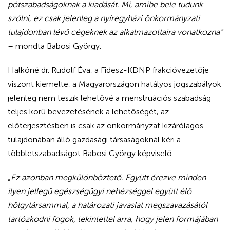
pótszabadságoknak a kiadását. Mi, amibe bele tudunk
szólni, ez csak jelenleg a nyíregyházi önkormányzati
tulajdonban lévő cégeknek az alkalmazottaira vonatkozna”
– mondta Babosi György.
Halkóné dr. Rudolf Éva, a Fidesz-KDNP frakcióvezetője
viszont kiemelte, a Magyarországon hatályos jogszabályok
jelenleg nem teszik lehetővé a menstruációs szabadság
teljes körű bevezetésének a lehetőségét, az
előterjesztésben is csak az önkormányzat kizárólagos
tulajdonában álló gazdasági társaságoknál kéri a
többletszabadságot Babosi György képviselő.
„
Ez azonban megkülönböztető. Együtt érezve minden
ilyen jellegű egészségügyi nehézséggel együtt élő
hölgytársammal, a határozati javaslat megszavazásától
tartózkodni fogok, tekintettel arra, hogy jelen formájában