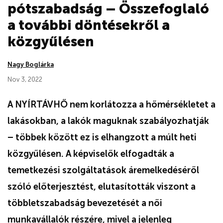
pótszabadság – Összefoglaló
a további döntésekről a
közgyűlésen
Nagy Boglárka
Nov 3, 2022
A NYÍRTÁVHŐ nem korlátozza a hőmérsékletet a
lakásokban, a lakók maguknak szabályozhatják
– többek között ez is elhangzott a múlt heti
közgyűlésen. A képviselők elfogadták a
temetkezési szolgáltatások áremelkedéséről
szóló előterjesztést, elutasították viszont a
többletszabadság bevezetését a női
munkavállalók részére, mivel a jelenleg