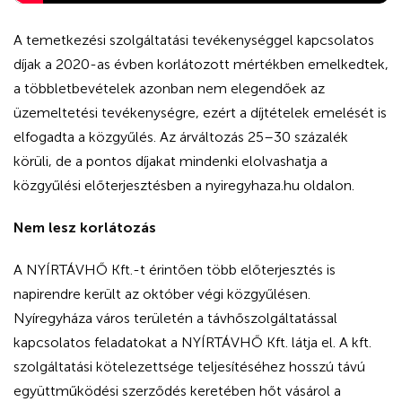
A temetkezési szolgáltatási tevékenységgel kapcsolatos
díjak a 2020-as évben korlátozott mértékben emelkedtek,
a többletbevételek azonban nem elegendőek az
üzemeltetési tevékenységre, ezért a díjtételek emelését is
elfogadta a közgyűlés. Az árváltozás 25–30 százalék
körüli, de a pontos díjakat mindenki elolvashatja a
közgyűlési előterjesztésben a nyiregyhaza.hu oldalon.
Nem lesz korlátozás
A NYÍRTÁVHŐ Kft.-t érintően több előterjesztés is
napirendre került az október végi közgyűlésen.
Nyíregyháza város területén a távhőszolgáltatással
kapcsolatos feladatokat a NYÍRTÁVHŐ Kft. látja el. A kft.
szolgáltatási kötelezettsége teljesítéséhez hosszú távú
együttműködési szerződés keretében hőt vásárol a