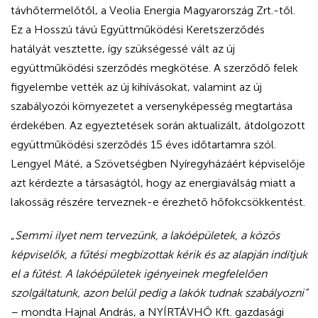
távhőtermelőtől, a Veolia Energia Magyarország Zrt.-től.
Ez a Hosszú távú Együttműködési Keretszerződés
hatályát vesztette, így szükségessé vált az új
együttműködési szerződés megkötése. A szerződő felek
figyelembe vették az új kihívásokat, valamint az új
szabályozói környezetet a versenyképesség megtartása
érdekében. Az egyeztetések során aktualizált, átdolgozott
együttműködési szerződés 15 éves időtartamra szól.
Lengyel Máté, a Szövetségben Nyíregyházáért képviselője
azt kérdezte a társaságtól, hogy az energiaválság miatt a
lakosság részére terveznek-e érezhető hőfokcsökkentést.
„
Semmi ilyet nem tervezünk, a lakóépületek, a közös
képviselők, a fűtési megbízottak kérik és az alapján indítjuk
el a fűtést. A lakóépületek igényeinek megfelelően
szolgáltatunk, azon belül pedig a lakók tudnak szabályozni”
– mondta Hajnal András, a NYÍRTÁVHŐ Kft. gazdasági