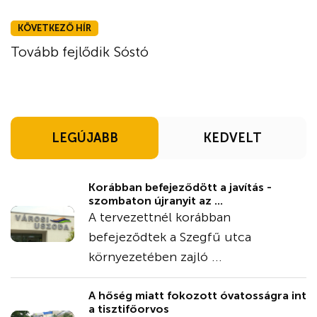
KÖVETKEZŐ HÍR
Tovább fejlődik Sóstó
LEGÚJABB
KEDVELT
Korábban befejeződött a javítás -
szombaton újranyit az ...
A tervezettnél korábban
befejeződtek a Szegfű utca
környezetében zajló ...
A hőség miatt fokozott óvatosságra int
a tisztifőorvos