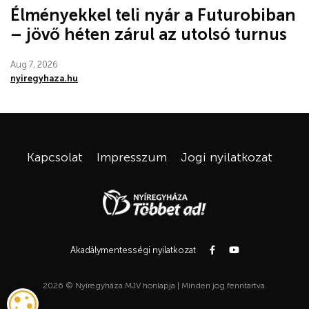
Élményekkel teli nyár a Futurobiban
– jövő héten zárul az utolsó turnus
Aug 7, 2026
nyiregyhaza.hu
Kapcsolat
Impresszum
Jogi nyilatkozat
Akadálymentességi nyilatkozat
2026 © Nyíregyháza MJV honlapja | Minden jog fenntartva.