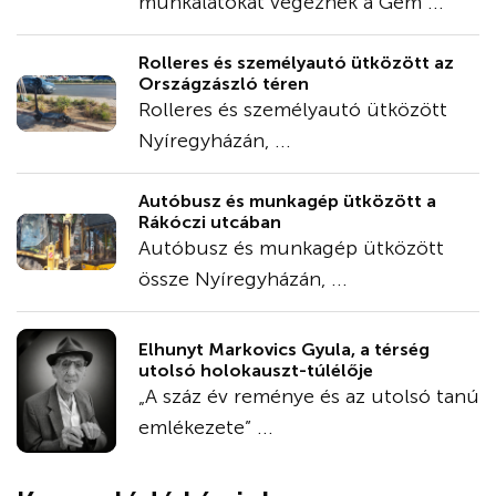
munkálatokat végeznek a Gém ...
Rolleres és személyautó ütközött az
Országzászló téren
Rolleres és személyautó ütközött
Nyíregyházán, ...
Autóbusz és munkagép ütközött a
Rákóczi utcában
Autóbusz és munkagép ütközött
össze Nyíregyházán, ...
Elhunyt Markovics Gyula, a térség
utolsó holokauszt-túlélője
„A száz év reménye és az utolsó tanú
emlékezete” ...