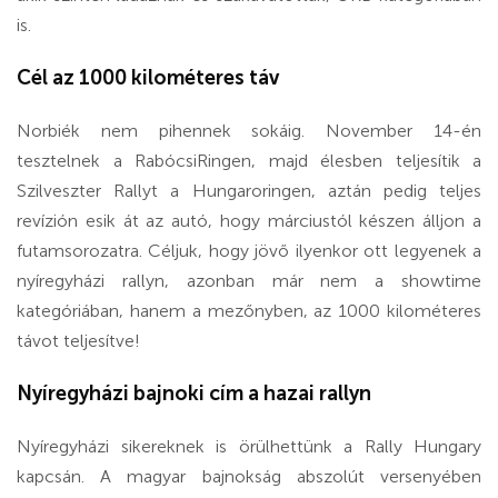
is.
Cél az 1000 kilométeres táv
Norbiék nem pihennek sokáig. November 14-én
tesztelnek a RabócsiRingen, majd élesben teljesítik a
Szilveszter Rallyt a Hungaroringen, aztán pedig teljes
revízión esik át az autó, hogy márciustól készen álljon a
futamsorozatra. Céljuk, hogy jövő ilyenkor ott legyenek a
nyíregyházi rallyn, azonban már nem a showtime
kategóriában, hanem a mezőnyben, az 1000 kilométeres
távot teljesítve!
Nyíregyházi bajnoki cím a hazai rallyn
Nyíregyházi sikereknek is örülhettünk a Rally Hungary
kapcsán. A magyar bajnokság abszolút versenyében