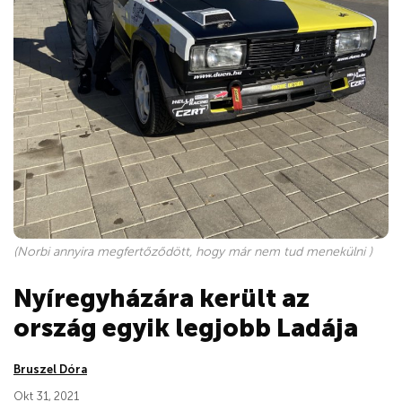
(Norbi annyira megfertőződött, hogy már nem tud menekülni )
Nyíregyházára került az
ország egyik legjobb Ladája
Bruszel Dóra
Okt 31, 2021