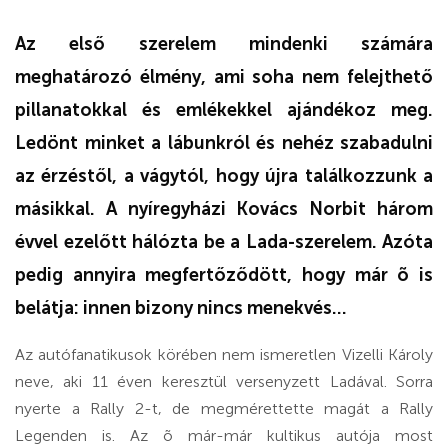
Az első szerelem mindenki számára
meghatározó élmény, ami soha nem felejthető
pillanatokkal és emlékekkel ajándékoz meg.
Ledönt minket a lábunkról és nehéz szabadulni
az érzéstől, a vágytól, hogy újra találkozzunk a
másikkal. A nyíregyházi Kovács Norbit három
évvel ezelőtt hálózta be a Lada-szerelem. Azóta
pedig annyira megfertőződött, hogy már õ is
belátja: innen bizony nincs menekvés...
Az autófanatikusok körében nem ismeretlen Vizelli Károly
neve, aki 11 éven keresztül versenyzett Ladával. Sorra
nyerte a Rally 2-t, de megmérettette magát a Rally
Legenden is. Az õ már-már kultikus autója most