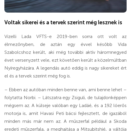
Voltak sikerei és a tervek szerint még lesznek is
Vizelli Lada VFTS-e 2019-ben sorra ott volt az
élmezőnyben, de aztán egy évvel később Vida
Szabolcshoz került, aki még további aktív háromnegyed
évet versenyzett vele, ezt követően került a közelmúltban
Nyíregyházára. A legendás autó eddig is nagy sikereket ért
el és a tervek szerint még fog is.
– Ebben az autóban minden benne van, ami benne lehet –
folytatta Norbi. – Látszatra egy Zsiguli, de tulajdonképpen
mégsem az. A külseje valóban egy Ladáé, és a 192 lóerős
motorja is, amit Havasi Peti bácsi fejlesztett, de igazából
minden más már nem az. A műszerfal például a Skoda
eredeti műszerfala, a meghajtása a Mitsubitshié, a váltója