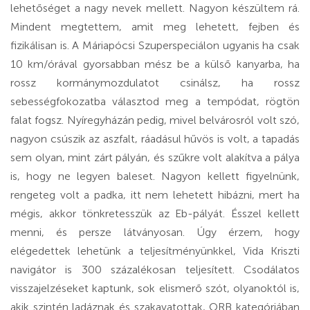
lehetőséget a nagy nevek mellett. Nagyon készültem rá.
Mindent megtettem, amit meg lehetett, fejben és
fizikálisan is. A Máriapócsi Szuperspeciálon ugyanis ha csak
10 km/órával gyorsabban mész be a külső kanyarba, ha
rossz kormánymozdulatot csinálsz, ha rossz
sebességfokozatba választod meg a tempódat, rögtön
falat fogsz. Nyíregyházán pedig, mivel belvárosról volt szó,
nagyon csúszik az aszfalt, ráadásul hűvös is volt, a tapadás
sem olyan, mint zárt pályán, és szűkre volt alakítva a pálya
is, hogy ne legyen baleset. Nagyon kellett figyelnünk,
rengeteg volt a padka, itt nem lehetett hibázni, mert ha
mégis, akkor tönkretesszük az Eb-pályát. Ésszel kellett
menni, és persze látványosan. Úgy érzem, hogy
elégedettek lehetünk a teljesítményünkkel, Vida Kriszti
navigátor is 300 százalékosan teljesített. Csodálatos
visszajelzéseket kaptunk, sok elismerő szót, olyanoktól is,
akik szintén ladáznak és szakavatottak, ORB kategóriában