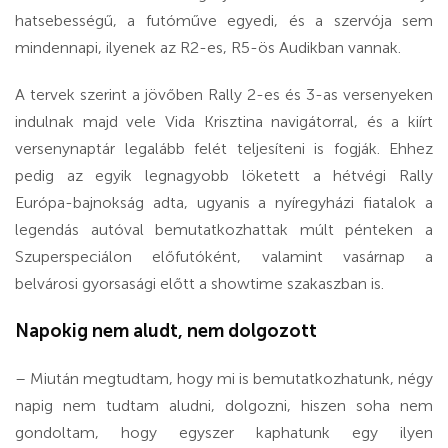
hatsebességű, a futóműve egyedi, és a szervója sem
mindennapi, ilyenek az R2-es, R5-ös Audikban vannak.
A tervek szerint a jövőben Rally 2-es és 3-as versenyeken
indulnak majd vele Vida Krisztina navigátorral, és a kiírt
versenynaptár legalább felét teljesíteni is fogják. Ehhez
pedig az egyik legnagyobb löketett a hétvégi Rally
Európa-bajnokság adta, ugyanis a nyíregyházi fiatalok a
legendás autóval bemutatkozhattak múlt pénteken a
Szuperspeciálon előfutóként, valamint vasárnap a
belvárosi gyorsasági előtt a showtime szakaszban is.
Napokig nem aludt, nem dolgozott
– Miután megtudtam, hogy mi is bemutatkozhatunk, négy
napig nem tudtam aludni, dolgozni, hiszen soha nem
gondoltam, hogy egyszer kaphatunk egy ilyen