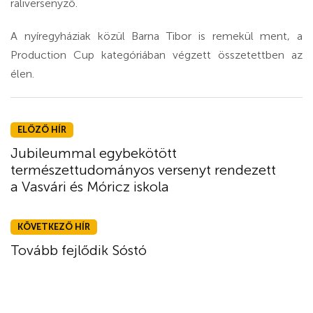
raliversenyző.
A nyíregyháziak közül Barna Tibor is remekül ment, a
Production Cup kategóriában végzett összetettben az
élen.
ELŐZŐ HÍR
Jubileummal egybekötött
természettudományos versenyt rendezett
a Vasvári és Móricz iskola
KÖVETKEZŐ HÍR
Tovább fejlődik Sóstó