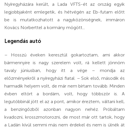
Nyíregyházára került, a Lada VFTS-ét az ország egyik
legjobbjaként emlegetik, és hétvégén az Eb-futam előtt
be is mutatkozhatott a nagyközönségnek, immáron
Kovács Norberttel a kormány mögött...
Legendás autó
– Hosszú éveken keresztül gokartoztam, ami akkor
bármennyire is nagy szerelem volt, rá kellett jönnöm
tavaly júniusban, hogy itt a vége – mondja az
előzményekről a nyíregyházi fiatal. – Sok első, második és
harmadik helyem volt, de már nem bírtam tovább. Minden
évben eltört a bordám, volt, hogy többször is. A
legutóbbinál jött el az a pont, amikor éreztem, váltani kell,
a benzingőzből azonban nagyon nehéz. Próbáltam
kvadozni, krosszmoto­rozni, de most már ott tartok, hogy
a Ladán kívül semmi más nem érdekel és nem is ülnék át