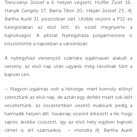
Trencsényi József a 6. helyen végzett, Hoffer Zsolt 16.,
Hanyik Gergely 17., Barna Tibor 20., Hibján József 23., ifj.
Bartha Aurél 31. pozícióban zárt. Utóbbi viszont a P12-es
kategóriában az első lett, és ezzel megnyerte a
bajnokságot. A pilótát Nyíregyháza polgármestere is
köszöntötte a napokban a városházán.
A nyíregyházi versenyző számára izgalmasan alakult a
verseny, az első nap után ugyanis még távolinak tűnt a
bajnoki cím.
– Nagyon izgalmas volt a hétvége, mert komoly előnyt
szereztünk az első nap, de aztán egy defekt miatt sok időt
veszítettünk, az összetettben vezető riválisunk pedig a
harmadik helyen állt. Vasárnap viszont érkezett a hír, hogy
sajnos árokba csúszott, így az első hely egyben bajnoki
címet is ért számunkra – mondta ifj. Bartha Aurél