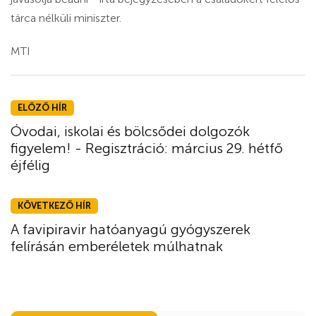
tárca nélküli miniszter.
MTI
ELŐZŐ HÍR
Óvodai, iskolai és bölcsődei dolgozók
figyelem! - Regisztráció: március 29. hétfő
éjfélig
KÖVETKEZŐ HÍR
A favipiravir hatóanyagú gyógyszerek
felírásán emberéletek múlhatnak