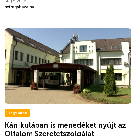
Aug 5, 2026
nyiregyhaza.hu
Helyi hírek
Kánikulában is menedéket nyújt az
Oltalom Szeretetszolgálat