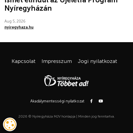
Nyíregyházán
Aug 5, 2026
nyiregyhaza.hu
Kapcsolat
Impresszum
Jogi nyilatkozat
Akadálymentességi nyilatkozat
2026 © Nyíregyháza MJV honlapja | Minden jog fenntartva.