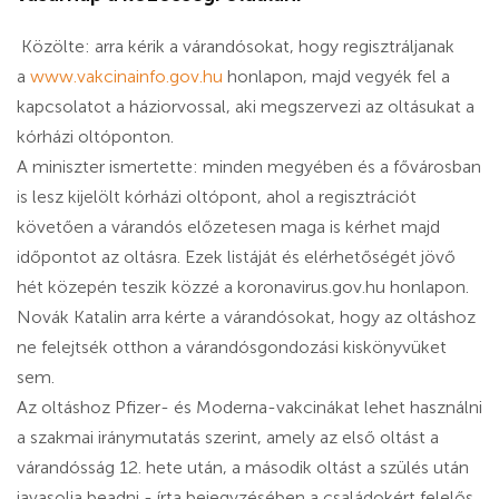
Közölte: arra kérik a várandósokat, hogy regisztráljanak
a
www.vakcinainfo.gov.hu
honlapon, majd vegyék fel a
kapcsolatot a háziorvossal, aki megszervezi az oltásukat a
kórházi oltóponton.
A miniszter ismertette: minden megyében és a fővárosban
is lesz kijelölt kórházi oltópont, ahol a regisztrációt
követően a várandós előzetesen maga is kérhet majd
időpontot az oltásra. Ezek listáját és elérhetőségét jövő
hét közepén teszik közzé a koronavirus.gov.hu honlapon.
Novák Katalin arra kérte a várandósokat, hogy az oltáshoz
ne felejtsék otthon a várandósgondozási kiskönyvüket
sem.
Az oltáshoz Pfizer- és Moderna-vakcinákat lehet használni
a szakmai iránymutatás szerint, amely az első oltást a
várandósság 12. hete után, a második oltást a szülés után
javasolja beadni - írta bejegyzésében a családokért felelős