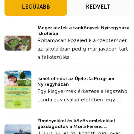
LEGÚJABB
KEDVELT
Megérkeztek a tankönyvek Nyíregyháza
iskoláiba
Rohamosan közeledik a szeptember,
az iskolákban pedig már javában tart
a felkészülés ...
Ismét elindul az Újéletfa Program
Nyíregyházán
Egy kisgyermek érkezése a legszebb
csoda egy család életében: egy ...
Élményekkel és közös emlékekkel
gazdagodtak a Móra Ferenc ...
Július 26. és 31. között igazi nyári