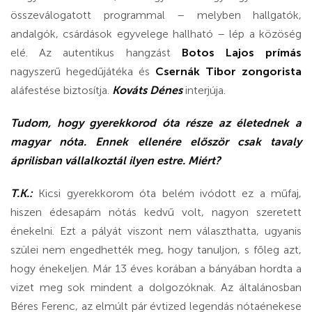
összeválogatott programmal – melyben hallgatók,
andalgók, csárdások egyvelege hallható – lép a közöség
elé. Az autentikus hangzást
Botos Lajos prímás
nagyszerű hegedűjátéka és
Csernák Tibor zongorista
aláfestése biztosítja.
Kováts Dénes
interjúja.
Tudom, hogy gyerekkorod óta része az életednek a
magyar nóta. Ennek ellenére először csak tavaly
áprilisban vállalkoztál ilyen estre. Miért?
T.K.:
Kicsi gyerekkorom óta belém ivódott ez a műfaj,
hiszen édesapám nótás kedvű volt, nagyon szeretett
énekelni. Ezt a pályát viszont nem választhatta, ugyanis
szülei nem engedhették meg, hogy tanuljon, s főleg azt,
hogy énekeljen. Már 13 éves korában a bányában hordta a
vizet meg sok mindent a dolgozóknak. Az általánosban
Béres Ferenc, az elmúlt pár évtized legendás nótaénekese