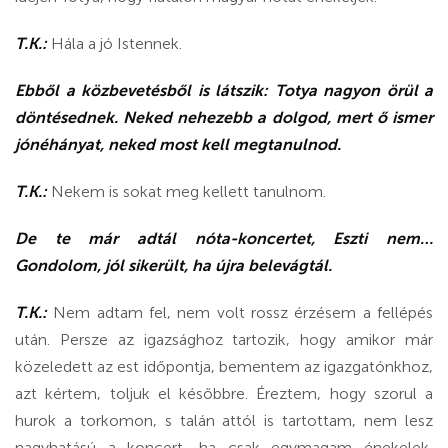
T.K.:
Hála a jó Istennek.
Ebből a közbevetésből is látszik: Totya nagyon örül a
döntésednek. Neked nehezebb a dolgod, mert ő ismer
jónéhányat, neked most kell megtanulnod.
T.K.:
Nekem is sokat meg kellett tanulnom.
De te már adtál nóta-koncertet, Eszti nem…
Gondolom, jól sikerült, ha újra belevágtál.
T.K.:
Nem adtam fel, nem volt rossz érzésem a fellépés
után. Persze az igazsághoz tartozik, hogy amikor már
közeledett az est időpontja, bementem az igazgatónkhoz,
azt kértem, toljuk el későbbre. Éreztem, hogy szorul a
hurok a torkomon, s talán attól is tartottam, nem lesz
nagyhatású a koncert, ha csak egymagam énekelek,