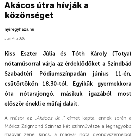
Akácos útra hívják a
közönséget
nyiregyhaza.hu
Jún 4, 2026
Kiss Eszter Júlia és Tóth Károly (Totya)
nótaműsorral várja az érdeklődőket a Szindbád
Szabadtéri Pódiumszínpadán június 11-én,
csütörtökön 18.30-tól. Egyikük gyermekkora
óta nótarajongó, másikuk igazából most
először énekli e műfaj dalait.
A műsor az
„Akácos út…”
címet kapta, ennek során a
Móricz Zsigmond Színház két színművésze a legnagyobb
magyar zenei kincs, a magyar nóta gyöngyszemeiből