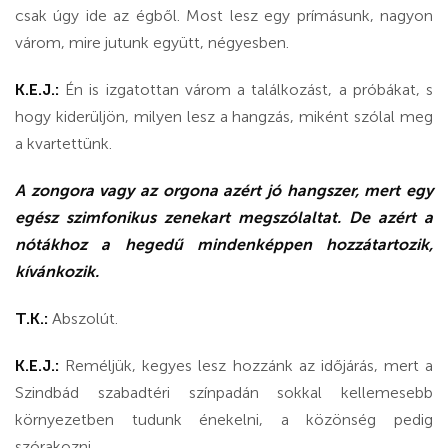
csak úgy ide az égből. Most lesz egy prímásunk, nagyon
várom, mire jutunk együtt, négyesben.
K.E.J.:
Én is izgatottan várom a találkozást, a próbákat, s
hogy kiderüljön, milyen lesz a hangzás, miként szólal meg
a kvartettünk.
A zongora vagy az orgona azért jó hangszer, mert egy
egész szimfonikus zenekart megszólaltat. De azért a
nótákhoz a hegedű mindenképpen hozzátartozik,
kívánkozik.
T.K.:
Abszolút.
K.E.J.:
Reméljük, kegyes lesz hozzánk az időjárás, mert a
Szindbád szabadtéri színpadán sokkal kellemesebb
környezetben tudunk énekelni, a közönség pedig
szórakozni.