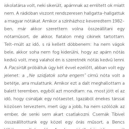
iskolatársa volt, neki sikerült, apámnak az említett ok miatt
nem. A rádióban viszont rendszeresen hallgatta-hallgattuk
a magyar nótákat. Amikor a színházhoz keveredtem 1982-
ben, már akkor szerettem volna összeállítani egy
nótaműsort, de akkor, fiatalon még cikinek tartottam.
Telt-múlt az idő, s rá kellett döbbenem: ha nem vágok
bele, akkor soha nem fog kiderülni, hogy az apám nótás
kedvű volt, meg valahol én is szeretnék nótás kedvű lenni.
A
Pacsirtá
t próbáltuk úgy két évvel ezelőtt, abban volt egy
jelenet: a
„Ne szidjatok soha engem”
című nóta volt a
betétje, arra mulattunk. Amikor ezt a dalt meghallottam a
balett teremben, egyből azt mondtam: na, most jött el az
idő, hogy csináljak egy nótaestet. Igazából énekes társsal
közösen terveztem, mert úgy a jobb, ha nem szólózik az
ember, de senki sem akart csatlakozni. Csernák Tibivel
összeállítottunk egy közel egy órás műsort, a Bencs