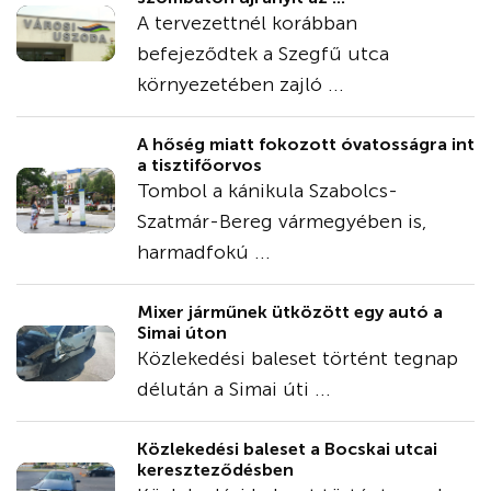
A tervezettnél korábban
befejeződtek a Szegfű utca
környezetében zajló ...
A hőség miatt fokozott óvatosságra int
a tisztifőorvos
Tombol a kánikula Szabolcs-
Szatmár-Bereg vármegyében is,
harmadfokú ...
Mixer járműnek ütközött egy autó a
Simai úton
Közlekedési baleset történt tegnap
délután a Simai úti ...
Közlekedési baleset a Bocskai utcai
kereszteződésben