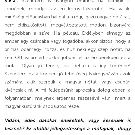
K.E.J.:
Szerintem is. Nagyon örülnék, ha fiatalok is
jönnének, mondjuk az én korosztályomból. Ha valaki
minőségi előadásban hallgatja a régi, igazi magyar nótákat,
nem eldiszkósított, megváltoztatott módon, bizonyára
megdobban a szíve. Ha például Erdélyben elmegy az
ember egy csárdába vagy fogadóba, akkor biztos, hogy a
prímás odamegy hozzá, és húz neki egy szép nótát, ha
kéri. Ott valamiért sokkal jobban él az emberekben ez a
műfaj. Olyan jó lenne, ha idehaza is így történne!
Szerintem ez a koncert jó lehetőség Nyíregyházán azok
számára, akik szeretik a magyar nótát, vagy csupán
kíváncsiak rá. A mi fellépésünk aprócska dolog ebben a
folyamatban, melynek érdemes részesévé válni, mert a
magyar kultúránk csodálatos része.
Vidám, édes dalokat énekeltek, vagy keserűek is
lesznek? Ez utóbbi jellegzetessége a műfajnak, ahogy