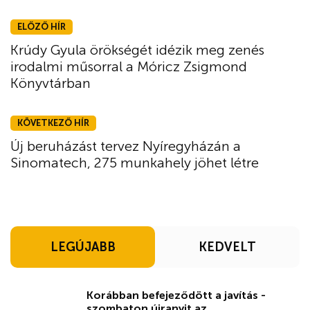
ELŐZŐ HÍR
Krúdy Gyula örökségét idézik meg zenés
irodalmi műsorral a Móricz Zsigmond
Könyvtárban
KÖVETKEZŐ HÍR
Új beruházást tervez Nyíregyházán a
Sinomatech, 275 munkahely jöhet létre
LEGÚJABB
KEDVELT
Korábban befejeződött a javítás -
szombaton újranyit az ...