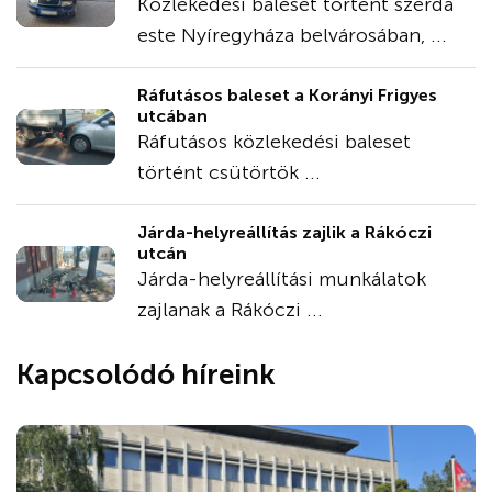
Közlekedési baleset történt szerda
este Nyíregyháza belvárosában, ...
Ráfutásos baleset a Korányi Frigyes
utcában
Ráfutásos közlekedési baleset
történt csütörtök ...
Járda-helyreállítás zajlik a Rákóczi
utcán
Járda-helyreállítási munkálatok
zajlanak a Rákóczi ...
Kapcsolódó híreink