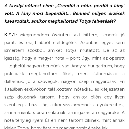
A tavalyi nótaest címe „Csendül a nóta, perdül a lány”
volt. A lány most beperdült… Benned milyen érzések
kavarodtak, amikor meghallottad Totya felvetését?
K.E.J.:
Megmondom őszintén, azt hittem, ismerek jó
párat, és majd abból eléldegélek. Azonban egyet sem
ismertem azokból, amiket Totya mutatott. De az az
igazság, hogy a magyar nóta – pont úgy, mint az operett
– legbelül nagyon bennünk van. Annyira hungarikum, hogy
pikk-pakk megtanultam őket, mert fülbemászó a
dallamuk, jó a szövegük, nagyon szép magyarosak. Én
általában esküvőkön találkoztam nótákkal, és kifejezetten
szép dolognak tartom, hogy amikor eljön egy ilyen
szentség, a házasság, akkor visszamennek a gyökerekhez,
ami a mienk, s arra mulatnak, ami igazán a magyaroké. A
nóta tényleg ilyen! És én nem tartom cikinek, mint annak
idején Totya, hogy fiatalon magyar nótát énekeljek.