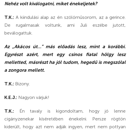
Nehéz volt kiválogatni, miket énekeljetek?
T.K.:
A kiindulási alap az én szólóműsorom, az a gerince.
De rugalmasak voltunk, ami Juli eszébe jutott,
beválogattuk.
Az „Akácos út…” más előadás lesz, mint a korábbi.
Egyrészt azért, mert egy csinos fiatal hölgy lesz
melletted, másrészt ha jól tudom, hegedű is megszólal
a zongora mellett.
T.K.:
Bizony.
K.E.J.:
Nagyon várjuk!
T.K.:
Én tavaly is kigondoltam, hogy jó lenne
cigányzenekar kíséretében énekelni. Persze rögtön
kiderült, hogy azt nem adják ingyen, mert nem pottyan