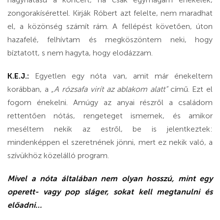
zongorakísérettel. Kirják Róbert azt felelte, nem maradhat
el, a közönség számít rám. A fellépést követően, úton
hazafelé, felhívtam és megköszöntem neki, hogy
bíztatott, s nem hagyta, hogy elodázzam.
K.E.J.:
Egyetlen egy nóta van, amit már énekeltem
korábban, a
„A rózsafa virít az ablakom alatt”
című. Ezt el
fogom énekelni. Amúgy az anyai részről a családom
rettentően nótás, rengeteget ismernek, és amikor
meséltem nekik az estről, be is jelentkeztek:
mindenképpen el szeretnének jönni, mert ez nekik való, a
szívükhöz közelálló program.
Mivel a nóta általában nem olyan hosszú, mint egy
operett- vagy pop sláger, sokat kell megtanulni és
előadni…