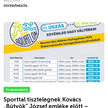
Aug 1, 2026
nyiregyhaza.hu
Programajánló
Sporttal tisztelegnek Kovács
„Bütyök” József emléke előtt –