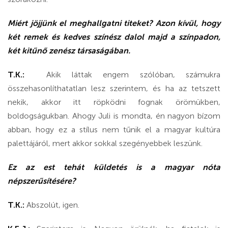
Miért jöjjünk el meghallgatni titeket? Azon kívül, hogy
két remek és kedves színész dalol majd a színpadon,
két kitűnő zenész társaságában.
T.K.:
Akik láttak engem szólóban, számukra
összehasonlíthatatlan lesz szerintem, és ha az tetszett
nekik, akkor itt röpködni fognak örömükben,
boldogságukban. Ahogy Juli is mondta, én nagyon bízom
abban, hogy ez a stílus nem tűnik el a magyar kultúra
palettájáról, mert akkor sokkal szegényebbek leszünk.
Ez az est tehát küldetés is a magyar nóta
népszerűsítésére?
T.K.:
Abszolút, igen.