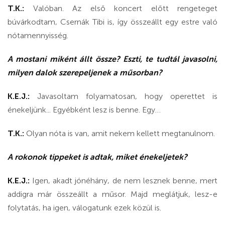
T.K.:
Valóban. Az első koncert előtt rengeteget
búvárkodtam, Csernák Tibi is, így összeállt egy estre való
nótamennyisség.
A mostani miként állt össze? Eszti, te tudtál javasolni,
milyen dalok szerepeljenek a műsorban?
K.E.J.:
Javasoltam folyamatosan, hogy operettet is
énekeljünk... Egyébként lesz is benne. Egy…
T.K.:
Olyan nóta is van, amit nekem kellett megtanulnom.
A rokonok tippeket is adtak, miket énekeljetek?
K.E.J.:
Igen, akadt jónéhány, de nem lesznek benne, mert
addigra már összeállt a műsor. Majd meglátjuk, lesz-e
folytatás, ha igen, válogatunk ezek közül is.