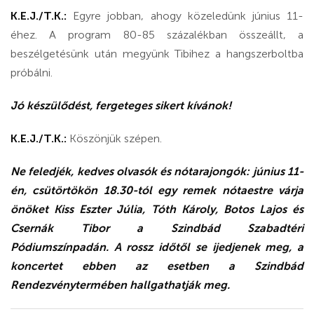
K.E.J./T.K.:
Egyre jobban, ahogy közeledünk június 11-
éhez. A program 80-85 százalékban összeállt, a
beszélgetésünk után megyünk Tibihez a hangszerboltba
próbálni.
Jó készülődést, fergeteges sikert kívánok!
K.E.J./T.K.:
Köszönjük szépen.
Ne feledjék, kedves olvasók és nótarajongók: június 11-
én, csütörtökön 18.30-tól egy remek nótaestre várja
önöket Kiss Eszter Júlia, Tóth Károly, Botos Lajos és
Csernák Tibor a Szindbád Szabadtéri
Pódiumszínpadán. A rossz időtől se ijedjenek meg, a
koncertet ebben az esetben a Szindbád
Rendezvénytermében hallgathatják meg.