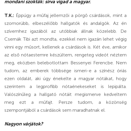
mondani szokták: sírva vigad a magyar.
T.K.:
Éppúgy a műfaj jellemzői a pörgő csárdások, mint a
szomorúbb, elbeszélőbb hallgatók és andalgók. Az én
szívemhez igazából az utóbbiak állnak közelebb. De
Csernák Tibi azt mondta, ezekkel nem igazán lehet végig
vinni egy műsort, kellenek a csárdások is. Két éve, amikor
az első nótaestemre készültem, rengeteg videót néztem
meg, eközben belebotlottam Bessenyei Ferencbe. Nem
tudom, az emberek többsége ismeri-e a színész óriás
ezen oldalát, aki úgy énekelte a magyar nótákat, hogy
szerintem a legprofibb nótaénekeseket is lepipálta.
Valószínűleg a hallgató nótáit megismerve kedveltem
meg ezt a műfajt. Persze tudom, a közönség
szempontjából a csárdások sem maradhatnak el.
Nagyon várjátok?