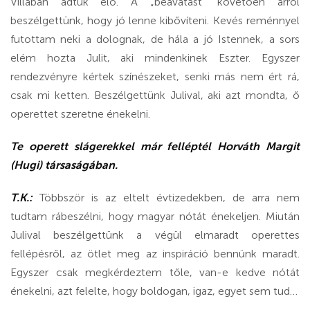
Villában adtuk elő. A „beavatást” követően arról
beszélgettünk, hogy jó lenne kibővíteni. Kevés reménnyel
futottam neki a dolognak, de hála a jó Istennek, a sors
elém hozta Julit, aki mindenkinek Eszter. Egyszer
rendezvényre kértek színészeket, senki más nem ért rá,
csak mi ketten. Beszélgettünk Julival, aki azt mondta, ő
operettet szeretne énekelni.
Te operett slágerekkel már felléptél Horváth Margit
(Hugi) társaságában.
T.K.:
Többször is az eltelt évtizedekben, de arra nem
tudtam rábeszélni, hogy magyar nótát énekeljen. Miután
Julival beszélgettünk a végül elmaradt operettes
fellépésről, az ötlet meg az inspiráció bennünk maradt.
Egyszer csak megkérdeztem tőle, van-e kedve nótát
énekelni, azt felelte, hogy boldogan, igaz, egyet sem tud…