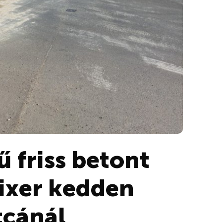
 friss betont
mixer kedden
tcánál