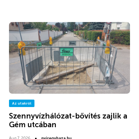
Az utakról
Szennyvízhálózat-bővítés zajlik a
Gém utcában
Aug 7, 2026
nyiregyhaza.hu