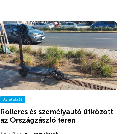
Az utakról
Rolleres és személyautó ütközött
az Országzászló téren
Aug 7, 2026
nyiregyhaza.hu