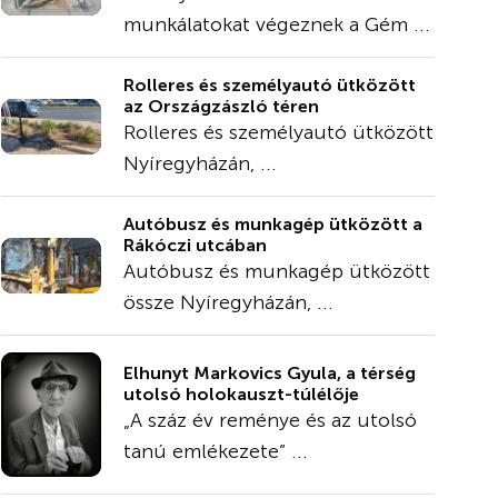
munkálatokat végeznek a Gém ...
Rolleres és személyautó ütközött
az Országzászló téren
Rolleres és személyautó ütközött
Nyíregyházán, ...
Autóbusz és munkagép ütközött a
Rákóczi utcában
Autóbusz és munkagép ütközött
össze Nyíregyházán, ...
Elhunyt Markovics Gyula, a térség
utolsó holokauszt-túlélője
„A száz év reménye és az utolsó
tanú emlékezete” ...