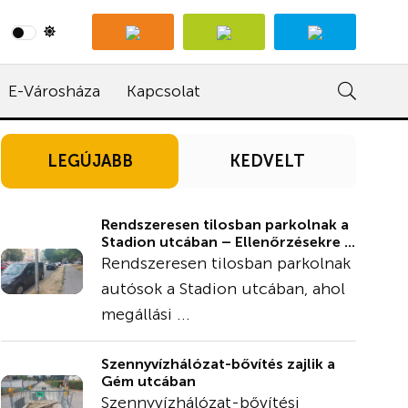
E-Városháza
Kapcsolat
LEGÚJABB
KEDVELT
Rendszeresen tilosban parkolnak a
Stadion utcában – Ellenőrzésekre ...
Rendszeresen tilosban parkolnak
autósok a Stadion utcában, ahol
megállási ...
Szennyvízhálózat-bővítés zajlik a
Gém utcában
Szennyvízhálózat-bővítési