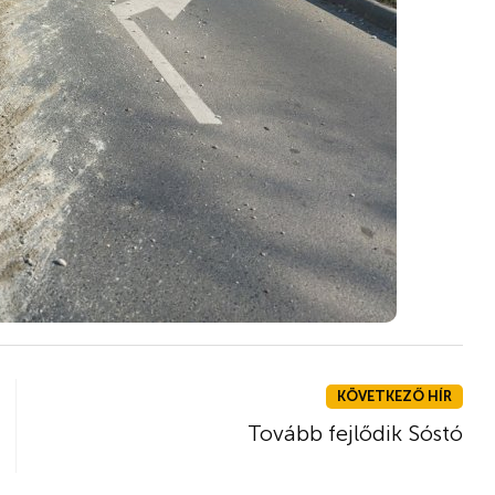
KÖVETKEZŐ HÍR
Tovább fejlődik Sóstó