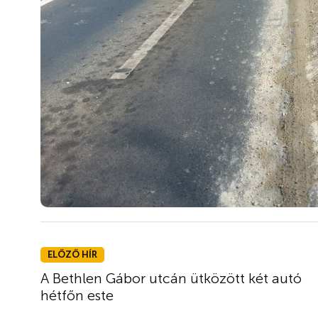
ELŐZŐ HÍR
A Bethlen Gábor utcán ütközött két autó
hétfőn este