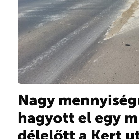
Nagy mennyiségű
hagyott el egy 
délelőtt a Kert u