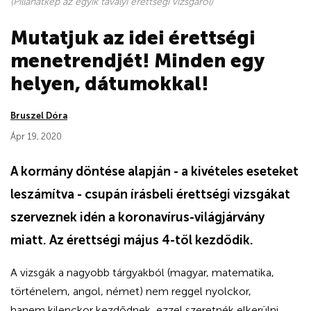
(Pillanatkép az egyik tavalyi érettségi vizsgáról)
Mutatjuk az idei érettségi
menetrendjét! Minden egy
helyen, dátumokkal!
Bruszel Dóra
Ápr 19, 2020
A kormány döntése alapján - a kivételes eseteket
leszámítva - csupán írásbeli érettségi vizsgákat
szerveznek idén a koronavírus-világjárvány
miatt. Az érettségi május 4-től kezdődik.
A vizsgák
a nagyobb tárgyakból (magyar, matematika,
történelem, angol, német) nem reggel nyolckor,
hanem kilenckor kezdődnek, ezzel szeretnék elkerülni,