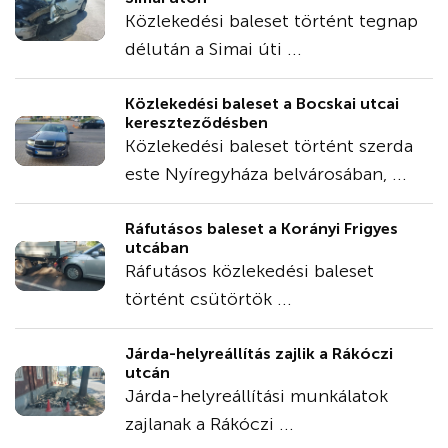
Közlekedési baleset történt tegnap
délután a Simai úti ...
Közlekedési baleset a Bocskai utcai
kereszteződésben
Közlekedési baleset történt szerda
este Nyíregyháza belvárosában, ...
Ráfutásos baleset a Korányi Frigyes
utcában
Ráfutásos közlekedési baleset
történt csütörtök ...
Járda-helyreállítás zajlik a Rákóczi
utcán
Járda-helyreállítási munkálatok
zajlanak a Rákóczi ...