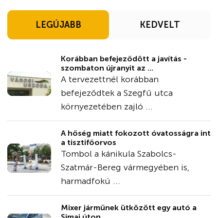
LEGÚJABB
KEDVELT
Korábban befejeződött a javítás -
szombaton újranyit az ...
A tervezettnél korábban
befejeződtek a Szegfű utca
környezetében zajló ...
A hőség miatt fokozott óvatosságra int
a tisztifőorvos
Tombol a kánikula Szabolcs-
Szatmár-Bereg vármegyében is,
harmadfokú ...
Mixer járműnek ütközött egy autó a
Simai úton