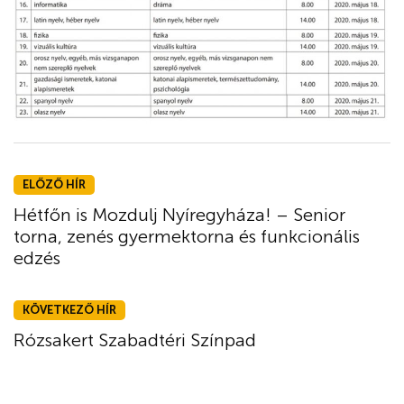
ELŐZŐ HÍR
Hétfőn is Mozdulj Nyíregyháza! – Senior
torna, zenés gyermektorna és funkcionális
edzés
KÖVETKEZŐ HÍR
Rózsakert Szabadtéri Színpad