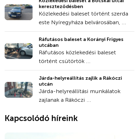
Közlekedési baleset a Bocskai utcai
kereszteződésben
Közlekedési baleset történt szerda
este Nyíregyháza belvárosában, ...
Ráfutásos baleset a Korányi Frigyes
utcában
Ráfutásos közlekedési baleset
történt csütörtök ...
Járda-helyreállítás zajlik a Rákóczi
utcán
Járda-helyreállítási munkálatok
zajlanak a Rákóczi ...
Kapcsolódó híreink