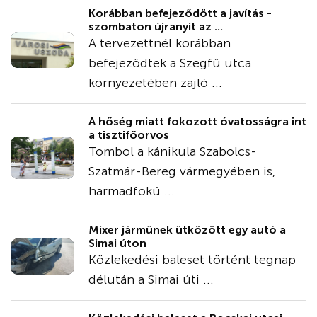
Korábban befejeződött a javítás -
szombaton újranyit az ...
A tervezettnél korábban
befejeződtek a Szegfű utca
környezetében zajló ...
A hőség miatt fokozott óvatosságra int
a tisztifőorvos
Tombol a kánikula Szabolcs-
Szatmár-Bereg vármegyében is,
harmadfokú ...
Mixer járműnek ütközött egy autó a
Simai úton
Közlekedési baleset történt tegnap
délután a Simai úti ...