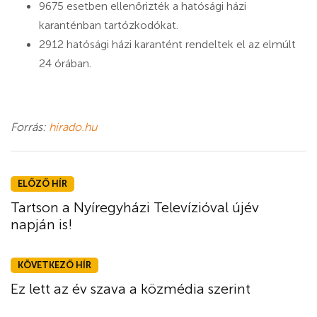
9675 esetben ellenőrizték a hatósági házi
karanténban tartózkodókat.
2912 hatósági házi karantént rendeltek el az elmúlt
24 órában.
Forrás:
hirado.hu
ELŐZŐ HÍR
Tartson a Nyíregyházi Televízióval újév
napján is!
KÖVETKEZŐ HÍR
Ez lett az év szava a közmédia szerint