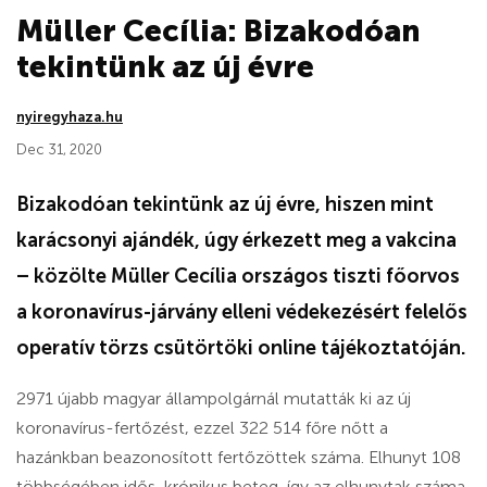
Müller Cecília: Bizakodóan
tekintünk az új évre
nyiregyhaza.hu
Dec 31, 2020
Bizakodóan tekintünk az új évre, hiszen mint
karácsonyi ajándék, úgy érkezett meg a vakcina
– közölte Müller Cecília országos tiszti főorvos
a koronavírus-járvány elleni védekezésért felelős
operatív törzs csütörtöki online tájékoztatóján.
2971 újabb magyar állampolgárnál mutatták ki az új
koronavírus-fertőzést, ezzel 322 514 főre nőtt a
hazánkban beazonosított fertőzöttek száma. Elhunyt 108
többségében idős, krónikus beteg, így az elhunytak száma