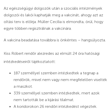
Az egészségügyi dolgozók után a szociális intézmények
dolgozói és lakói kaphatják meg a vakcinát, ahogy azt az
oltási terv is előírja. Müller Cecília is elmondta, örül, hogy
egyre többen regisztrálnak a vakcinára.
A vakcina beadatása továbbra is önkéntes – hangsúlyozta.
Kiss Róbert rendőr alezredes az elmúlt 24 óra hatósági
intézkedéseiről tájékoztatott:
187 személlyel szemben intézkedtek a tegnap a
rendőrök, mivel nem vagy nem megfelelően viselték
a maszkot.
339 személlyel szemben intézkedtek, mert azok
nem tartották be a kijárási tilalmat.
A koridorokon 26 rendőri intézkedést végeztek.