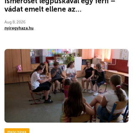
ismerősét légpuskával egy férfi –
vádat emelt ellene az...
Aug 8, 2026
nyiregyhaza.hu
Helyi hírek