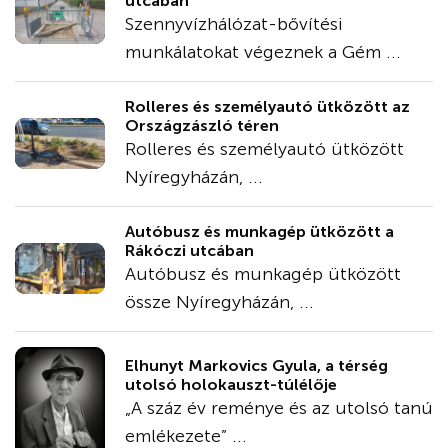
utcában
Szennyvízhálózat-bővítési
munkálatokat végeznek a Gém ...
Rolleres és személyautó ütközött az
Országzászló téren
Rolleres és személyautó ütközött
Nyíregyházán, ...
Autóbusz és munkagép ütközött a
Rákóczi utcában
Autóbusz és munkagép ütközött
össze Nyíregyházán, ...
Elhunyt Markovics Gyula, a térség
utolsó holokauszt-túlélője
„A száz év reménye és az utolsó tanú
emlékezete” ...