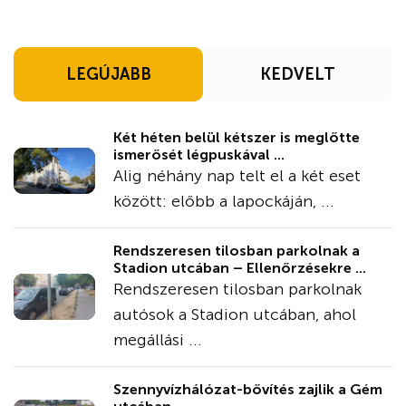
LEGÚJABB
KEDVELT
Két héten belül kétszer is meglőtte
ismerősét légpuskával ...
Alig néhány nap telt el a két eset
között: előbb a lapockáján, ...
Rendszeresen tilosban parkolnak a
Stadion utcában – Ellenőrzésekre ...
Rendszeresen tilosban parkolnak
autósok a Stadion utcában, ahol
megállási ...
Szennyvízhálózat-bővítés zajlik a Gém