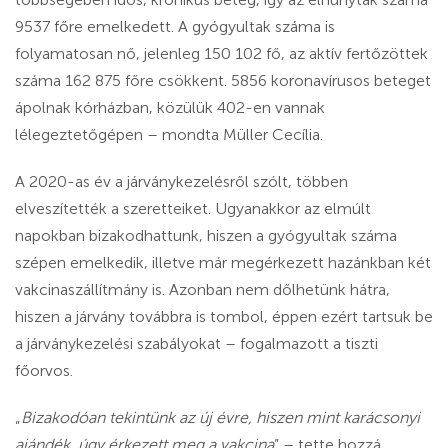
9537 főre emelkedett. A gyógyultak száma is
folyamatosan nő, jelenleg 150 102 fő, az aktív fertőzöttek
száma 162 875 főre csökkent. 5856 koronavírusos beteget
ápolnak kórházban, közülük 402-en vannak
lélegeztetőgépen – mondta Müller Cecília.
A 2020-as év a járványkezelésről szólt, többen
elveszítették a szeretteiket. Ugyanakkor az elmúlt
napokban bizakodhattunk, hiszen a gyógyultak száma
szépen emelkedik, illetve már megérkezett hazánkban két
vakcinaszállítmány is. Azonban nem dőlhetünk hátra,
hiszen a járvány továbbra is tombol, éppen ezért tartsuk be
a járványkezelési szabályokat – fogalmazott a tiszti
főorvos.
„
Bizakodóan tekintünk az új évre, hiszen mint karácsonyi
ajándék, úgy érkezett meg a vakcina
”
– tette hozzá.