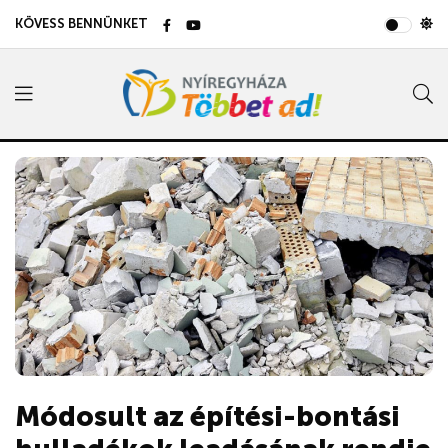
KÖVESS BENNÜNKET
Módosult az építési-bontási