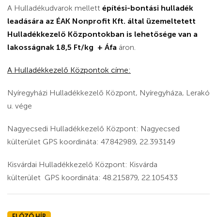
A Hulladékudvarok mellett
építési-bontási hulladék
leadására az ÉAK Nonprofit Kft. által üzemeltetett
Hulladékkezelő Központokban is lehetősége van a
lakosságnak
18,5 Ft/kg + Áfa
áron.
A Hulladékkezelő Központok címe:
Nyíregyházi Hulladékkezelő Központ, Nyíregyháza, Lerakó
u. vége
Nagyecsedi Hulladékkezelő Központ: Nagyecsed
külterület GPS koordináta: 47.842989, 22.393149
Kisvárdai Hulladékkezelő Központ: Kisvárda
külterület GPS koordináta: 48.215879, 22.105433
ELŐZŐ HÍR