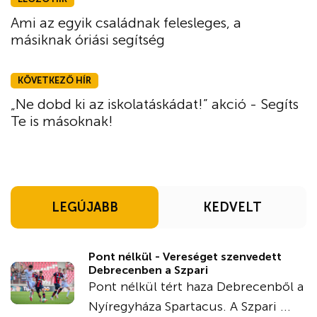
Ami az egyik családnak felesleges, a
másiknak óriási segítség
KÖVETKEZŐ HÍR
„Ne dobd ki az iskolatáskádat!” akció - Segíts
Te is másoknak!
LEGÚJABB
KEDVELT
Pont nélkül - Vereséget szenvedett
Debrecenben a Szpari
Pont nélkül tért haza Debrecenből a
Nyíregyháza Spartacus. A Szpari ...