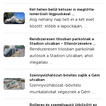
Két héten belül kétszer is meglőtte
ismerősét légpuskával ...
Alig néhány nap telt el a két eset
között: előbb a lapockáján, ...
Rendszeresen tilosban parkolnak a
Stadion utcában – Ellenőrzésekre ...
Rendszeresen tilosban parkolnak
autósok a Stadion utcában, ahol
megállási ...
Szennyvízhálózat-bővítés zajlik a Gém
utcában
Szennyvízhálózat-bővítési
munkálatokat végeznek a Gém ...
Rolleres és személyautó ütközött az