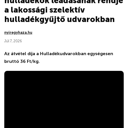
hulladékok leadásának rendje
a lakossági szelektív
hulladékgyűjtő udvarokban
nyiregyhaza.hu
Júl 7, 2026
Az átvétel díja a Hulladékudvarokban egységesen
bruttó 36 Ft/kg.