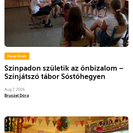
Helyi hírek
Színpadon születik az önbizalom –
Színjátszó tábor Sóstóhegyen
Aug 7, 2026
Bruszel Dóra