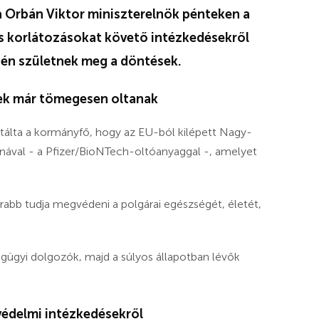
ta Orbán Viktor miniszterelnök pénteken a
s korlátozásokat követő intézkedésekről
ésén születnek meg a döntések.
itek már tömegesen oltanak
tálta a kormányfő, hogy az EU-ból kilépett Nagy-
nával - a Pfizer/BioNTech-oltóanyaggal -, amelyet
marabb tudja megvédeni a polgárai egészségét, életét,
égügyi dolgozók, majd a súlyos állapotban lévők
védelmi intézkedésekről