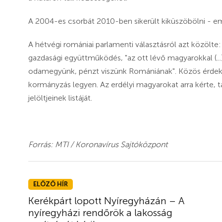
A 2004-es csorbát 2010-ben sikerült kiküszöbölni - em
A hétvégi romániai parlamenti választásról azt közölt
gazdasági együttműködés, "az ott lévő magyarokkal (..
odamegyünk, pénzt viszünk Romániának". Közös érdekn
kormányzás legyen. Az erdélyi magyarokat arra kérte
jelöltjeinek listáját.
Forrás: MTI / Koronavírus Sajtóközpont
ELŐZŐ HÍR
Kerékpárt lopott Nyíregyházán – A
nyíregyházi rendőrök a lakosság