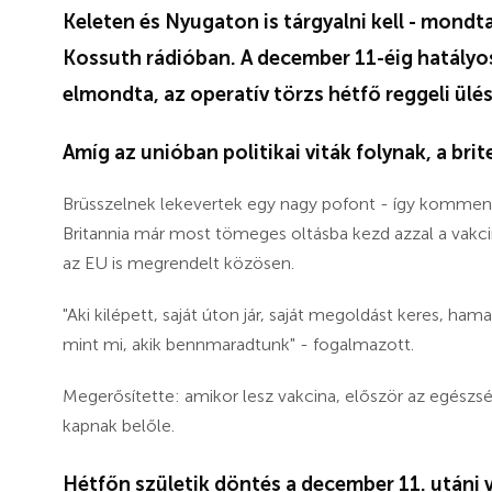
Keleten és Nyugaton is tárgyalni kell - mond
Kossuth rádióban. A december 11-éig hatályo
elmondta, az operatív törzs hétfő reggeli ül
Amíg az unióban politikai viták folynak, a br
Brüsszelnek lekevertek egy nagy pofont - így kommen
Britannia már most tömeges oltásba kezd azzal a vakci
az EU is megrendelt közösen.
"Aki kilépett, saját úton jár, saját megoldást keres, ha
mint mi, akik bennmaradtunk" - fogalmazott.
Megerősítette: amikor lesz vakcina, először az egészs
kapnak belőle.
Hétfőn születik döntés a december 11. utáni 