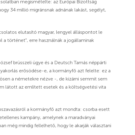
pcsolatban megismételte: az Európai Bizottság
 hogy 34 millió migránsnak adnának lakást, segélyt,
csolatos elutasító magyar, lengyel álláspontot le
l a történet", erre használnák a jogállaminak
 József brüsszeli ügye és a Deutsch Tamás néppárti
gyakorlás erősödése-e, a kormányfő azt felelte: ez a
ösen a németekre nézve -, de kizárni semmit sem
látott az említett esetek és a költségvetési vita
népszavazásról a kormányfő azt mondta: csorba esett
mzetellenes kampány, amelynek a maradványai
an még mindig fellelhető, hogy le akarják választani