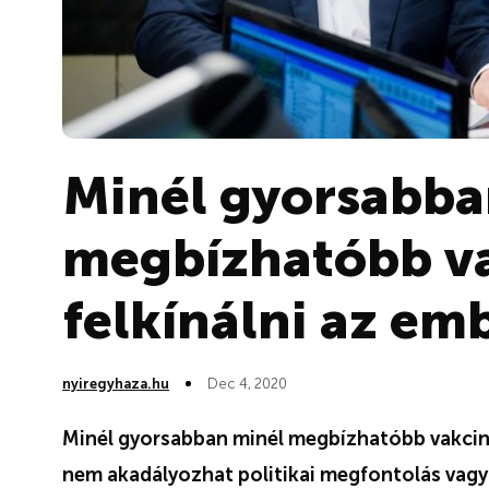
Minél gyorsabba
megbízhatóbb va
felkínálni az e
nyiregyhaza.hu
Dec 4, 2020
Minél gyorsabban minél megbízhatóbb vakciná
nem akadályozhat politikai megfontolás vagy