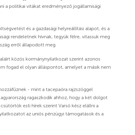
ani a politikai vitákat eredményező jogállamisági
tségvetést és a gazdasági helyreállítási alapot, és a
isági rendeletnek hívnak, tegyük félre, vitassuk meg
szág erről állapodott meg.
aláírt közös kormánynyilatkozat szerint azonos
 sem fogad el olyan álláspontot, amelyet a másik nem
 hozzáfűznek - mint a tacepaóra rajzszöggel
Magyarország ragaszkodik ahhoz, hogy a két dolgot
 csütörtök esti hírek szerint Varsó kész elállni a
yilatkozatot az uniós pénzügyi támogatások és a