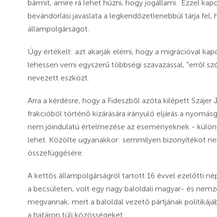
bármit, amire rá lehet húzni, hogy jogállami. Ezzel ka
bevándorlási javaslata a legkendőzetlenebbül tárja fel,
állampolgárságot.
Úgy értékelt: azt akarják elérni, hogy a migrációval kap
lehessen verni egyszerű többségi szavazással, "erről szó
nevezett eszközt.
Arra a kérdésre, hogy a Fideszből azóta kilépett Szájer
frakcióból történő kizárására irányuló eljárás a nyomás
nem jóindulatú értelmezése az eseményeknek - külön
lehet. Közölte ugyanakkor: semmilyen bizonyítékot nem 
összefüggésére.
A kettős állampolgárságról tartott 16 évvel ezelőtti 
a becsületen, volt egy nagy baloldali magyar- és ne
megvannak, mert a baloldal vezető pártjának politikájáb
a határon túli közösségeket.