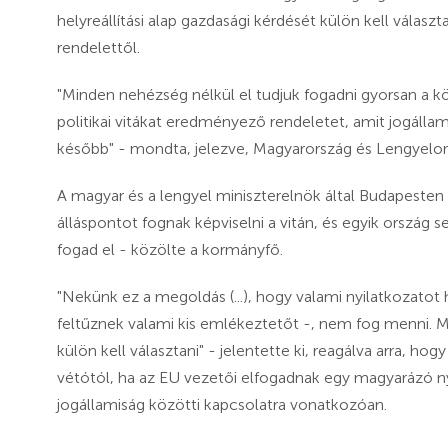
helyreállítási alap gazdasági kérdését külön kell választ
rendelettől.
"Minden nehézség nélkül el tudjuk fogadni gyorsan a köl
politikai vitákat eredményező rendeletet, amit jogállam
később" - mondta, jelezve, Magyarország és Lengyelor
A magyar és a lengyel miniszterelnök által Budapesten 
álláspontot fognak képviselni a vitán, és egyik ország
fogad el - közölte a kormányfő.
"Nekünk ez a megoldás (...), hogy valami nyilatkozatot
feltűznek valami kis emlékeztetőt -, nem fog menni. 
külön kell választani" - jelentette ki, reagálva arra, hogy
vétótól, ha az EU vezetői elfogadnak egy magyarázó n
jogállamiság közötti kapcsolatra vonatkozóan.