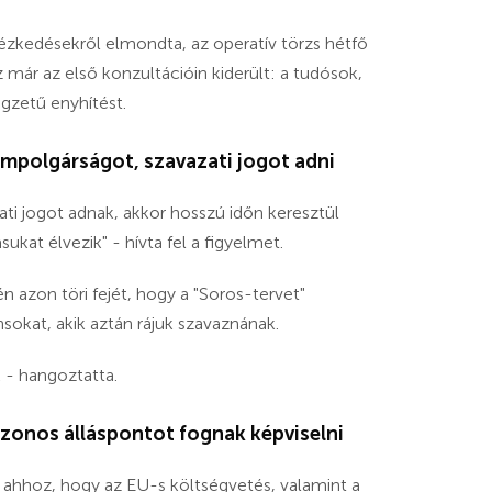
ézkedésekről elmondta, az operatív törzs hétfő
 már az első konzultációin kiderült: a tudósok,
gzetű enyhítést.
lampolgárságot, szavazati jogot adni
ti jogot adnak, akkor hosszú időn keresztül
kat élvezik" - hívta fel a figyelmet.
 azon töri fejét, hogy a "Soros-tervet"
sokat, akik aztán rájuk szavaznának.
 - hangoztatta.
azonos álláspontot fognak képviselni
k ahhoz, hogy az EU-s költségvetés, valamint a