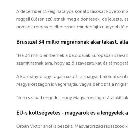
A december 11-éig hatályos korlátozásokat követő int
reggeli ülésén születnek meg a döntések, de jelezte, az
orvosok mereven elleneznek mindenfajta nagyobb léle
Brüsszel 34 millió migránsnak akar lakást, ál
"Ha 34 millió embernek a baloldaliak Európában szavaza
számíthatnak arra, hogy az ő szavazatukat és támogatásu
A kormányfő úgy fogalmazott: a magyar baloldal szintén
Magyarországon is végrehajtja, vagyis behozná a migrán
Nem szabad engedni, hogy Magyarországot átalakítsák
EU-s költségvetés - magyarok és a lengyelek 
Orbán Viktor arról is beszélt, Magyarország ragaszkodi