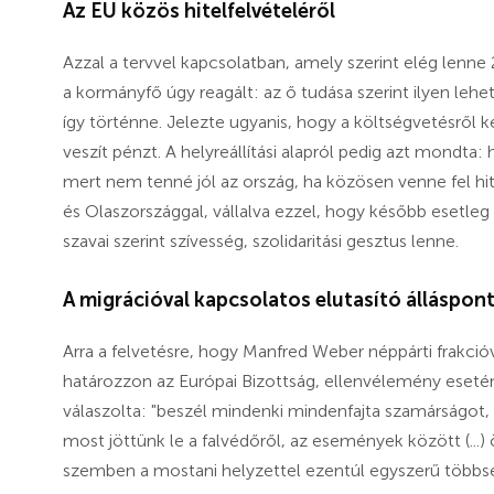
Az EU közös hitelfelvételéről
Azzal a tervvel kapcsolatban, amely szerint elég lenne 
a kormányfő úgy reagált: az ő tudása szerint ilyen lehet
így történne. Jelezte ugyanis, hogy a költségvetésről
veszít pénzt. A helyreállítási alapról pedig azt mondt
mert nem tenné jól az ország, ha közösen venne fel h
és Olaszországgal, vállalva ezzel, hogy később esetleg 
szavai szerint szívesség, szolidaritási gesztus lenne.
A migrációval kapcsolatos elutasító álláspont
Arra a felvetésre, hogy Manfred Weber néppárti frakció
határozzon az Európai Bizottság, ellenvélemény esetén
válaszolta: "beszél mindenki mindenfajta szamárságot,
most jöttünk le a falvédőről, az események között (...)
szemben a mostani helyzettel ezentúl egyszerű többsé