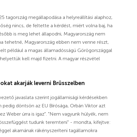
25 tagország megállapodása a helyreállítási alaphoz,
őség nincs, de feltette a kérdést, miért volna baj, ha
 később is meg lehet állapodni, Magyarország nem
a: ha tehetné, Magyarország ebben nem venne részt,
itelt például a magas államadósságú Görögországgal
helyettük kell majd fizetni. A magyar részvétel
okat akarják leverni Brüsszelben
vezető javaslata szerint jogállamisági kérdésekben
 pedig döntsön az EU Bírósága, Orbán Viktor azt
 ez Weber úrra is igaz". "Nem vagyunk hülyék, nem
 összefüggést tudunk teremteni" - mondta, kifejtve:
ggel akarnának rákényszeríteni tagállamokra