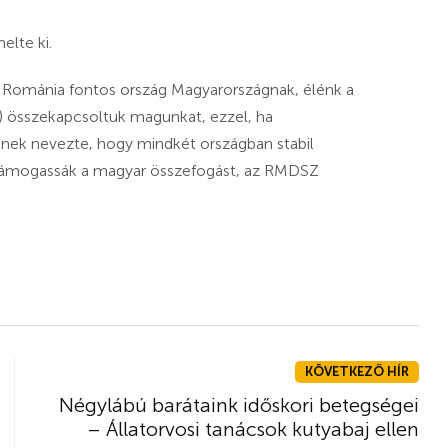
elte ki.
e: Románia fontos ország Magyarországnak, élénk a
.) összekapcsoltuk magunkat, ezzel, ha
ek nevezte, hogy mindkét országban stabil
, támogassák a magyar összefogást, az RMDSZ
KÖVETKEZŐ HÍR
Négylábú barátaink időskori betegségei
– Állatorvosi tanácsok kutyabaj ellen