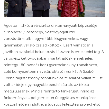
Ágoston Ildikó, a városrész önkormányzati képviselője
elmondta: „Sóstóhegy, Sóstógyógyfürdő
vonzáskörzetébe egyre több kisgyermekes, vagy
gyermeket vállaló család költözik. Ezért várhatóan a
jövőben az iskolai beiratkozási létszám is emelkedni fog. A
városrész két óvodájában már láthatóak ennek jelei,
mintegy 180 óvodás korú gyermeknek nyújtanak szép,
zöld környezetben nevelői, oktató munkát. A Szabó
Lőrinc tagintézmény többfunkciós feladatot vállalt fel. Itt
volt az ideje egy nagyobb beruházásnak, az iskola
megújulásának. Mind a fenntartó tankerület, mind az
önkormányzat, polgármester úr együttes munkájának
köszönhetően indult el a tudatos fejlesztési projekt első