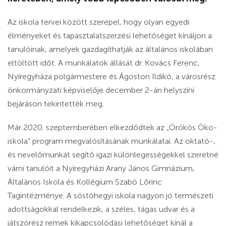
Az iskola tervei között szerepel, hogy olyan egyedi
élményeket és tapasztalatszerzési lehetőséget kínáljon a
tanulóinak, amelyek gazdagíthatják az általános iskolában
eltöltött időt. A munkálatok állását dr. Kovács Ferenc,
Nyíregyháza polgármestere és Ágoston Ildikó, a városrész
önkormányzati képviselője december 2-án helyszíni
bejáráson tekintették meg.
Már 2020. szeptemberében elkezdődtek az „Örökös Öko-
iskola” program megvalósításának munkálatai. Az oktató-,
és nevelőmunkát segítő igazi különlegességekkel szeretné
várni tanulóit a Nyíregyházi Arany János Gimnázium,
Általános Iskola és Kollégium Szabó Lőrinc
Tagintézménye. A sóstóhegyi iskola nagyon jó természeti
adottságokkal rendelkezik, a széles, tágas udvar és a
játszórész remek kikapcsolódási lehetőséget kínál a