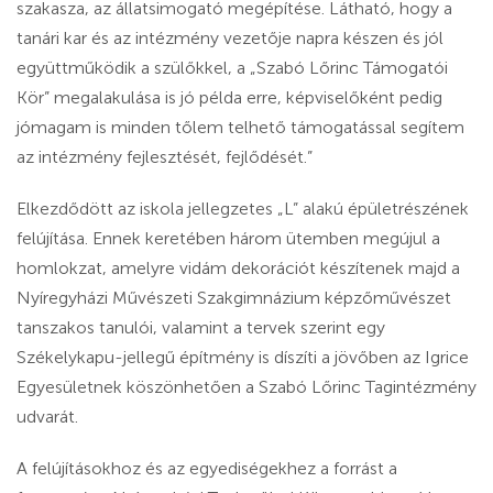
szakasza, az állatsimogató megépítése. Látható, hogy a
tanári kar és az intézmény vezetője napra készen és jól
együttműködik a szülőkkel, a „Szabó Lőrinc Támogatói
Kör” megalakulása is jó példa erre, képviselőként pedig
jómagam is minden tőlem telhető támogatással segítem
az intézmény fejlesztését, fejlődését.”
Elkezdődött az iskola jellegzetes „L” alakú épületrészének
felújítása. Ennek keretében három ütemben megújul a
homlokzat, amelyre vidám dekorációt készítenek majd a
Nyíregyházi Művészeti Szakgimnázium képzőművészet
tanszakos tanulói, valamint a tervek szerint egy
Székelykapu-jellegű építmény is díszíti a jövőben az Igrice
Egyesületnek köszönhetően a Szabó Lőrinc Tagintézmény
udvarát.
A felújításokhoz és az egyediségekhez a forrást a