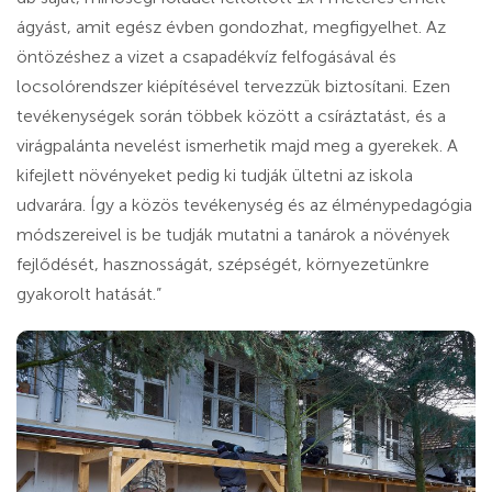
ágyást, amit egész évben gondozhat, megfigyelhet. Az
öntözéshez a vizet a csapadékvíz felfogásával és
locsolórendszer kiépítésével tervezzük biztosítani. Ezen
tevékenységek során többek között a csíráztatást, és a
virágpalánta nevelést ismerhetik majd meg a gyerekek. A
kifejlett növényeket pedig ki tudják ültetni az iskola
udvarára. Így a közös tevékenység és az élménypedagógia
módszereivel is be tudják mutatni a tanárok a növények
fejlődését, hasznosságát, szépségét, környezetünkre
gyakorolt hatását.”