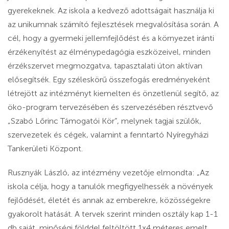
gyerekeknek. Az iskola a kedvező adottságait használja ki
az unikumnak számító fejlesztések megvalósítása során. A
cél, hogy a gyermeki jellemfejlődést és a környezet iránti
érzékenyítést az élménypedagógia eszközeivel, minden
érzékszervet megmozgatva, tapasztalati úton aktívan
elősegítsék. Egy széleskörű összefogás eredményeként
létrejött az intézményt kiemelten és önzetlenül segítő, az
öko-program tervezésében és szervezésében résztvevő
„Szabó Lőrinc Támogatói Kör”, melynek tagjai szülők,
szervezetek és cégek, valamint a fenntartó Nyíregyházi
Tankerületi Központ.
Rusznyák László, az intézmény vezetője elmondta: „Az
iskola célja, hogy a tanulók megfigyelhessék a növények
fejlődését, életét és annak az emberekre, közösségekre
gyakorolt hatását. A tervek szerint minden osztály kap 1-1
db saját, minőségi földdel feltöltött 1x4 méteres emelt