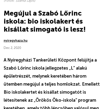
(Fotók: Szarka Lajos)
Megújul a Szabó Lőrinc
iskola: bio iskolakert és
kisállat simogató is lesz!
nyiregyhaza.hu
Dec 2, 2020
A Nyíregyházi Tankerületi Központ felújítja a
Szabó Lőrinc iskola jellegzetes „L” alakú
épületrészét, melynek keretében három
ütemben megújul a teljes homlokzat. Emellett
Bio iskolakertet és kisállat simogatót is
létesítenek az „Örökös Öko-iskola” program
keretében, amely több lépcsőben valósul meg.