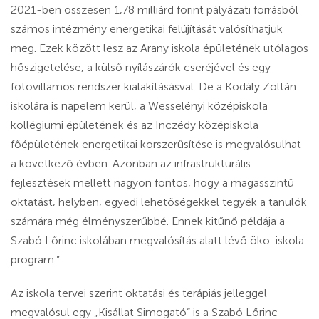
2021-ben összesen 1,78 milliárd forint pályázati forrásból
számos intézmény energetikai felújítását valósíthatjuk
meg. Ezek között lesz az Arany iskola épületének utólagos
hőszigetelése, a külső nyílászárók cseréjével és egy
fotovillamos rendszer kialakításásval. De a Kodály Zoltán
iskolára is napelem kerül, a Wesselényi középiskola
kollégiumi épületének és az Inczédy középiskola
főépületének energetikai korszerűsítése is megvalósulhat
a következő évben. Azonban az infrastrukturális
fejlesztések mellett nagyon fontos, hogy a magasszintű
oktatást, helyben, egyedi lehetőségekkel tegyék a tanulók
számára még élményszerűbbé. Ennek kitűnő példája a
Szabó Lőrinc iskolában megvalósítás alatt lévő öko-iskola
program.”
Az iskola tervei szerint oktatási és terápiás jelleggel
megvalósul egy „Kisállat Simogató” is a Szabó Lőrinc