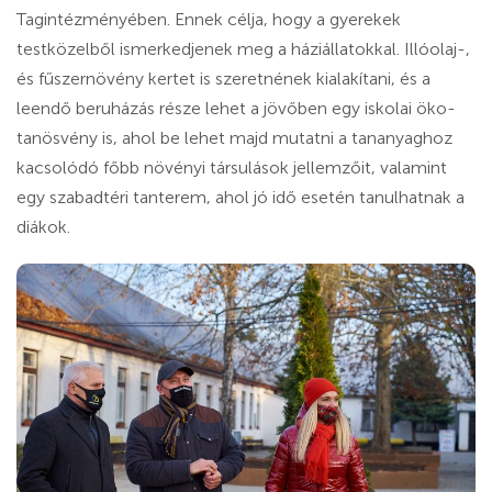
Tagintézményében. Ennek célja, hogy a gyerekek
testközelből ismerkedjenek meg a háziállatokkal. Illóolaj-,
és fűszernövény kertet is szeretnének kialakítani, és a
leendő beruházás része lehet a jövőben egy iskolai öko-
tanösvény is, ahol be lehet majd mutatni a tananyaghoz
kacsolódó főbb növényi társulások jellemzőit, valamint
egy szabadtéri tanterem, ahol jó idő esetén tanulhatnak a
diákok.