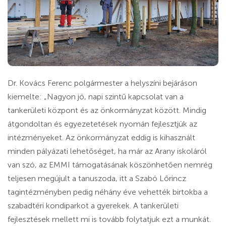
Dr. Kovács Ferenc polgármester a helyszíni bejáráson
kiemelte: „Nagyon jó, napi szintű kapcsolat van a
tankerületi központ és az önkormányzat között. Mindig
átgondoltan és egyezetetések nyomán fejlesztjük az
intézményeket. Az önkormányzat eddig is kihasznált
minden pályázati lehetőséget, ha már az Arany iskoláról
van szó, az EMMI támogatásának köszönhetően nemrég
teljesen megújult a tanuszoda, itt a Szabó Lőrincz
tagintézményben pedig néhány éve vehették birtokba a
szabadtéri kondiparkot a gyerekek. A tankerületi
fejlesztések mellett mi is tovább folytatjuk ezt a munkát.