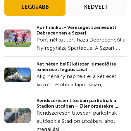
LEGÚJABB
KEDVELT
Pont nélkül - Vereséget szenvedett
Debrecenben a Szpari
Pont nélkül tért haza Debrecenből a
Nyíregyháza Spartacus. A Szpari ...
Két héten belül kétszer is meglőtte
ismerősét légpuskával ...
Alig néhány nap telt el a két eset
között: előbb a lapockáján, ...
Rendszeresen tilosban parkolnak a
Stadion utcában – Ellenőrzésekre ...
Rendszeresen tilosban parkolnak
autósok a Stadion utcában, ahol
megállási ...