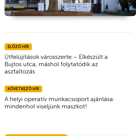
ELŐZŐ HÍR
Útfelújítások városszerte – Elkészült a
Bujtos utca, máshol folytatódik az
aszfaltozás
KÖVETKEZŐ HÍR
A helyi operatív munkacsoport ajánlása:
mindenhol viseljünk maszkot!