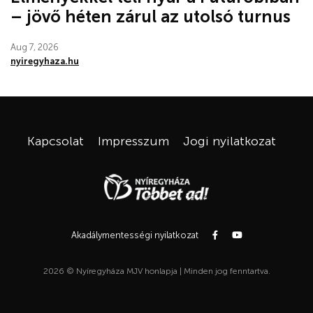
– jövő héten zárul az utolsó turnus
Aug 7, 2026
nyiregyhaza.hu
Kapcsolat
Impresszum
Jogi nyilatkozat
Akadálymentességi nyilatkozat
2026 © Nyíregyháza MJV honlapja | Minden jog fenntartva.