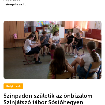
nyiregyhaza.hu
Helyi hírek
Színpadon születik az önbizalom –
Színjátszó tábor Sóstóhegyen