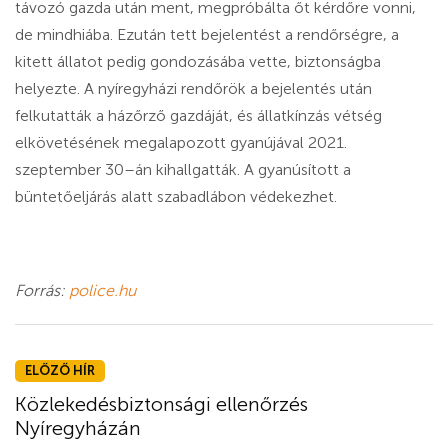
távozó gazda után ment, megpróbálta őt kérdőre vonni,
de mindhiába. Ezután tett bejelentést a rendőrségre, a
kitett állatot pedig gondozásába vette, biztonságba
helyezte. A nyíregyházi rendőrök a bejelentés után
felkutatták a házőrző gazdáját, és állatkínzás vétség
elkövetésének megalapozott gyanújával 2021.
szeptember 30–án kihallgatták. A gyanúsított a
büntetőeljárás alatt szabadlábon védekezhet.
Forrás:
police.hu
ELŐZŐ HÍR
Közlekedésbiztonsági ellenőrzés
Nyíregyházán