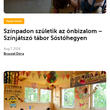
Helyi hírek
Színpadon születik az önbizalom –
Színjátszó tábor Sóstóhegyen
Aug 7, 2026
Bruszel Dóra