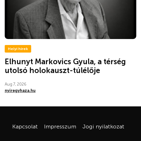
Helyi hírek
Elhunyt Markovics Gyula, a térség
utolsó holokauszt-túlélője
Aug 7, 2026
nyiregyhaza.hu
Kapcsolat
Impresszum
Jogi nyilatkozat