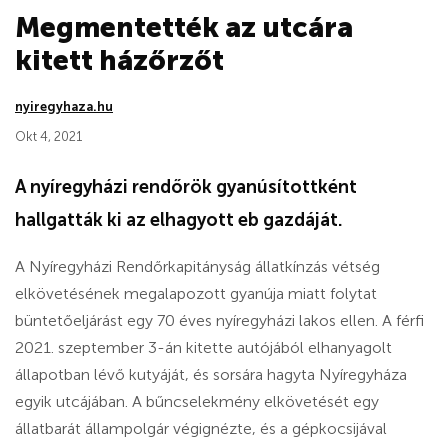
Megmentették az utcára
kitett házőrzőt
nyiregyhaza.hu
Okt 4, 2021
A nyíregyházi rendőrök gyanúsítottként
hallgatták ki az elhagyott eb gazdáját.
A Nyíregyházi Rendőrkapitányság állatkínzás vétség
elkövetésének megalapozott gyanúja miatt folytat
büntetőeljárást egy 70 éves nyíregyházi lakos ellen. A férfi
2021. szeptember 3-án kitette autójából elhanyagolt
állapotban lévő kutyáját, és sorsára hagyta Nyíregyháza
egyik utcájában. A bűncselekmény elkövetését egy
állatbarát állampolgár végignézte, és a gépkocsijával