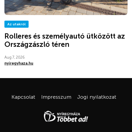
Az utakról
Rolleres és személyautó ütközött az
Országzászló téren
Aug 7, 2026
nyiregyhaza.hu
Kapcsolat
Impresszum
Jogi nyilatkozat