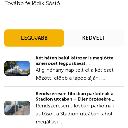
Tovább fejlődik Sóstó
LEGÚJABB
KEDVELT
Két héten belül kétszer is meglőtte
ismerősét légpuskával ...
Alig néhány nap telt el a két eset
között: előbb a lapockáján, ...
Rendszeresen tilosban parkolnak a
Stadion utcában – Ellenőrzésekre ...
Rendszeresen tilosban parkolnak
autósok a Stadion utcában, ahol
megállási ...