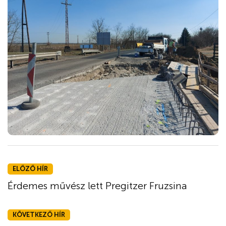
ELŐZŐ HÍR
Érdemes művész lett Pregitzer Fruzsina
KÖVETKEZŐ HÍR