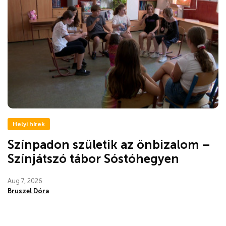
Helyi hírek
Színpadon születik az önbizalom –
Színjátszó tábor Sóstóhegyen
Aug 7, 2026
Bruszel Dóra