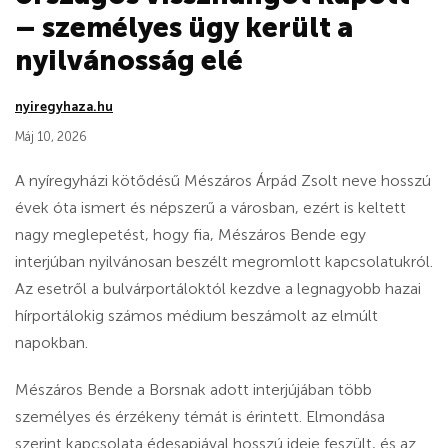
– személyes ügy került a
nyilvánosság elé
nyiregyhaza.hu
Máj 10, 2026
A nyíregyházi kötődésű Mészáros Árpád Zsolt neve hosszú
évek óta ismert és népszerű a városban, ezért is keltett
nagy meglepetést, hogy fia, Mészáros Bende egy
interjúban nyilvánosan beszélt megromlott kapcsolatukról.
Az esetről a bulvárportáloktól kezdve a legnagyobb hazai
hírportálokig számos médium beszámolt az elmúlt
napokban.
Mészáros Bende a Borsnak adott interjújában több
személyes és érzékeny témát is érintett. Elmondása
szerint kapcsolata édesapjával hosszú ideje feszült, és az