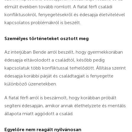
elmúlt években tovább romlott. A fiatal férfi családi
konfliktusokról, fenyegetésekről és édesapja életvitelével
kapcsolatos problémákról is beszélt.
Személyes történeteket osztott meg
Az interjúban Bende arról beszélt, hogy gyermekkorában
édesapja eltávolodott a családtól, később pedig
kapcsolatuk több konfliktussal terhelődött. Állítása szerint
édesapja korábbi párját és családtagjait is fenyegette
különböző üzenetekben.
A fiatal férfi arról is beszámolt, hogy korábban próbált
segíteni édesapján, amikor annak élethelyzete és mentális
állapota miatt aggódott a család.
Egyelőre nem reagált nyilvánosan