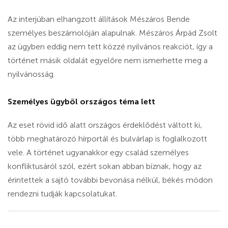
Az interjúban elhangzott állítások Mészáros Bende
személyes beszámolóján alapulnak. Mészáros Árpád Zsolt
az ügyben eddig nem tett közzé nyilvános reakciót, így a
történet másik oldalát egyelőre nem ismerhette meg a
nyilvánosság.
Személyes ügyből országos téma lett
Az eset rövid idő alatt országos érdeklődést váltott ki,
több meghatározó hírportál és bulvárlap is foglalkozott
vele. A történet ugyanakkor egy család személyes
konfliktusáról szól, ezért sokan abban bíznak, hogy az
érintettek a sajtó további bevonása nélkül, békés módon
rendezni tudják kapcsolatukat.