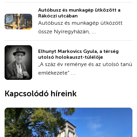
Autóbusz és munkagép ütközött a
Rákóczi utcában
Autóbusz és munkagép ütközött
össze Nyíregyházán, ...
Elhunyt Markovics Gyula, a térség
utolsó holokauszt-túlélője
„A száz év reménye és az utolsó tanú
emlékezete” ...
Kapcsolódó híreink