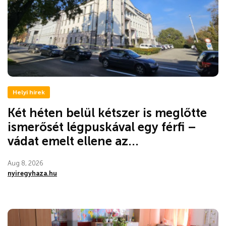
Helyi hírek
Két héten belül kétszer is meglőtte
ismerősét légpuskával egy férfi –
vádat emelt ellene az...
Aug 8, 2026
nyiregyhaza.hu