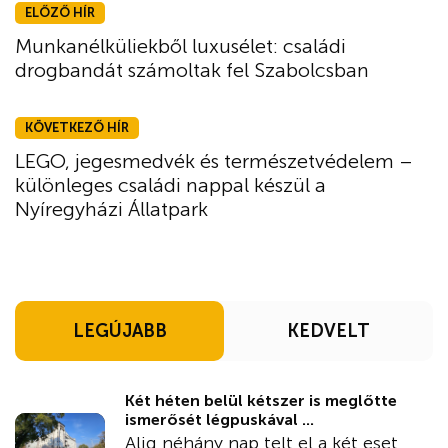
ELŐZŐ HÍR
Munkanélküliekből luxusélet: családi
drogbandát számoltak fel Szabolcsban
KÖVETKEZŐ HÍR
LEGO, jegesmedvék és természetvédelem –
különleges családi nappal készül a
Nyíregyházi Állatpark
LEGÚJABB
KEDVELT
Két héten belül kétszer is meglőtte
ismerősét légpuskával ...
Alig néhány nap telt el a két eset