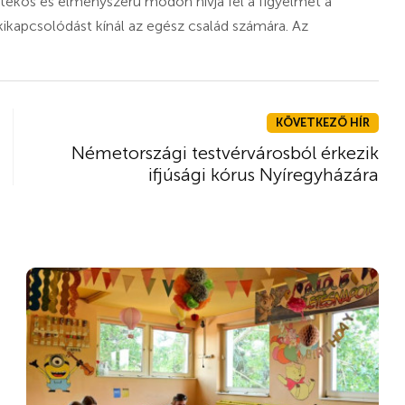
átékos és élményszerű módon hívja fel a figyelmet a
kapcsolódást kínál az egész család számára. Az
KÖVETKEZŐ HÍR
Németországi testvérvárosból érkezik
ifjúsági kórus Nyíregyházára