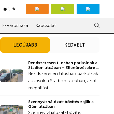
E-Városháza
Kapcsolat
LEGÚJABB
KEDVELT
Rendszeresen tilosban parkolnak a
Stadion utcában – Ellenőrzésekre ...
Rendszeresen tilosban parkolnak
autósok a Stadion utcában, ahol
megállási ...
Szennyvízhálózat-bővítés zajlik a
Gém utcában
Szennyvízhálózat-bővítési