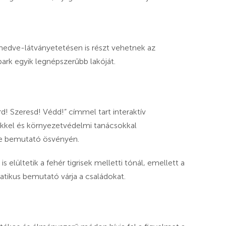
medve-látványetetésen is részt vehetnek az
park egyik legnépszerűbb lakóját.
! Szeresd! Védd!” címmel tart interaktív
tekkel és környezetvédelmi tanácsokkal
e bemutató ösvényén.
 elültetik a fehér tigrisek melletti tónál, emellett a
tikus bemutató várja a családokat.