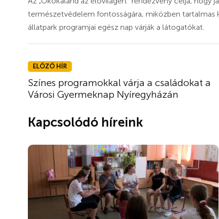
Az „Ökokaland az élővilágért” rendezvény célja, hogy j
természetvédelem fontosságára, miközben tartalmas ki
állatpark programjai egész nap várják a látogatókat.
ELŐZŐ HÍR
Színes programokkal várja a családokat a
Városi Gyermeknap Nyíregyházán
Kapcsolódó híreink