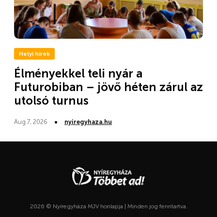
Helyi hírek
Élményekkel teli nyár a
Futurobiban – jövő héten zárul az
utolsó turnus
Aug 7, 2026
nyiregyhaza.hu
2026 © Nyíregyháza MJV honlapja | Minden jog fenntartva.