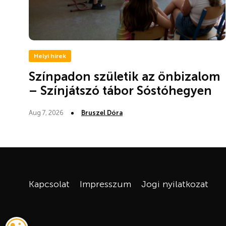
Helyi hírek
Színpadon születik az önbizalom
– Színjátszó tábor Sóstóhegyen
Aug 7, 2026
Bruszel Dóra
Kapcsolat
Impresszum
Jogi nyilatkozat