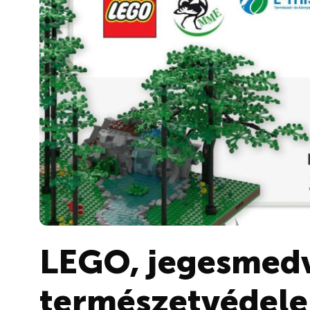
LEGO, jegesmedv
természetvédele