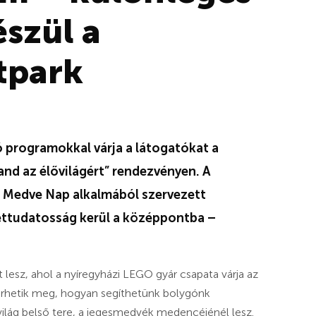
észül a
tpark
 programokkal várja a látogatókat a
and az élővilágért” rendezvényen. A
i Medve Nap alkalmából szervezett
ttudatosság kerül a középpontba –
lesz, ahol a nyíregyházi LEGO gyár csapata várja az
erhetik meg, hogyan segíthetünk bolygónk
ilág belső tere, a jegesmedvék medencéjénél lesz.