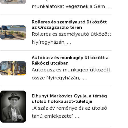
munkálatokat végeznek a Gém ...
Rolleres és személyautó ütközött
az Országzászló téren
Rolleres és személyautó ütközött
Nyíregyházán, ...
Autóbusz és munkagép ütközött a
Rákóczi utcában
Autóbusz és munkagép ütközött
össze Nyíregyházán, ...
Elhunyt Markovics Gyula, a térség
utolsó holokauszt-túlélője
„A száz év reménye és az utolsó
tanú emlékezete” ...