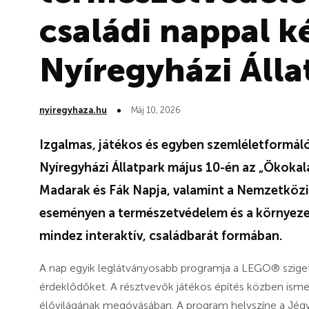
családi nappal k
Nyíregyházi Álla
nyiregyhaza.hu
Máj 10, 2026
Izgalmas, játékos és egyben szemléletformáló
Nyíregyházi Állatpark május 10-én az „Ökokal
Madarak és Fák Napja, valamint a Nemzetköz
eseményen a természetvédelem és a környeze
mindez interaktív, családbarát formában.
A nap egyik leglátványosabb programja a LEGO® sziget 
érdeklődőket. A résztvevők játékos építés közben ism
élővilágának megóvásában. A program helyszíne a Jégv