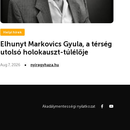
Helyi hírek
Elhunyt Markovics Gyula, a térség
utolsó holokauszt-túlélője
Aug 7, 2026
nyiregyhaza.hu
Akadálymentességi nyilatkozat