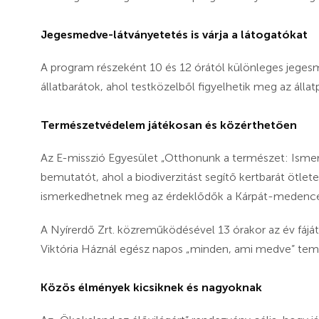
Jegesmedve-látványetetés is várja a látogatókat
A program részeként 10 és 12 órától különleges jeges
állatbarátok, ahol testközelből figyelhetik meg az állat
Természetvédelem játékosan és közérthetően
Az E-misszió Egyesület „Otthonunk a természet: Ismerd
bemutatót, ahol a biodiverzitást segítő kertbarát ötle
ismerkedhetnek meg az érdeklődők a Kárpát-medenc
A Nyírerdő Zrt. közreműködésével 13 órakor az év fáját is
Viktória Háznál egész napos „minden, ami medve” tema
Közös élmények kicsiknek és nagyoknak