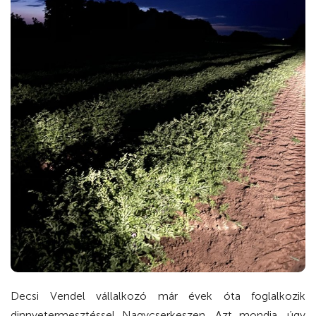
Decsi Vendel vállalkozó már évek óta foglalkozik
dinnyetermesztéssel Nagycserkeszen. Azt mondja, úgy