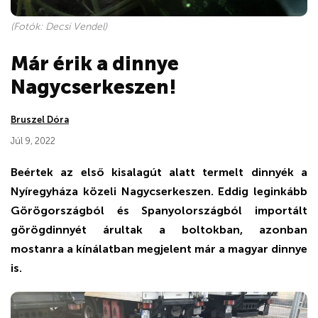
(Fotók: Decsi Vendel)
Már érik a dinnye
Nagycserkeszen!
Bruszel Dóra
Júl 9, 2022
Beértek az első kisalagút alatt termelt dinnyék a
Nyíregyháza közeli Nagycserkeszen. Eddig leginkább
Görögországból és Spanyolországból importált
görögdinnyét árultak a boltokban, azonban
mostanra a kínálatban megjelent már a ma­gyar dinnye
is.