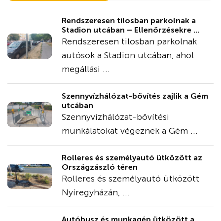
Rendszeresen tilosban parkolnak a
Stadion utcában – Ellenőrzésekre ...
Rendszeresen tilosban parkolnak
autósok a Stadion utcában, ahol
megállási ...
Szennyvízhálózat-bővítés zajlik a Gém
utcában
Szennyvízhálózat-bővítési
munkálatokat végeznek a Gém ...
Rolleres és személyautó ütközött az
Országzászló téren
Rolleres és személyautó ütközött
Nyíregyházán, ...
Autóbusz és munkagép ütközött a