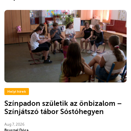
Helyi hírek
Színpadon születik az önbizalom –
Színjátszó tábor Sóstóhegyen
Aug 7, 2026
Bruszel Dóra