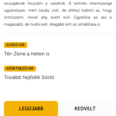
visszajárnak hozzám a vásárlók. A termés mennyisége
ugyanolyan, mint tavaly volt, de ehhez kellett az, hogy
öntözzem, mivel alig esett eső. Egyelőre az ára is
magasabb, de tudni kell, drágább lett az előállítása is.
ELŐZŐ HÍR
Tér-Zene a héten is
KÖVETKEZŐ HÍR
Tovább fejlődik Sóstó
LEGÚJABB
KEDVELT