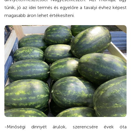
tűnik, jó az idei termés és egyelőre a tavalyi évhez képest
magasabb áron lehet értékesíteni.
-Minőségi dinnyét árulok, szerencsére évek óta