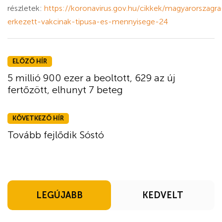
részletek:
https://koronavirus.gov.hu/cikkek/magyarorszagra
erkezett-vakcinak-tipusa-es-mennyisege-24
ELŐZŐ HÍR
5 millió 900 ezer a beoltott, 629 az új
fertőzött, elhunyt 7 beteg
KÖVETKEZŐ HÍR
Tovább fejlődik Sóstó
LEGÚJABB
KEDVELT