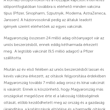
időpontfoglalóban továbbra is elérhető minden vakcina
típus (Pfizer, Sinopharm, Szputnyik, Moderna, AstraZeneca,
Janssen). A háziorvosoknál pedig az általuk leadott
igények szerint elérhetőek az egyes vakcinák.
Magyarország összesen 24 millió adag oltóanyagot vár az
uniós beszerzésből, ennek eddig kétharmada érkezett
meg. A legtöbb vakcinát (9,5 millió adagot) a Pfizer
szállította.
Miután az év első felében az uniós beszerzésből lassan és
kevés vakcina érkezett, az oltások felgyorsítása érdekében
Magyarország további 7 millió adag orosz és kínai vakcinát
is vásárolt. Ennek is köszönhető, hogy Magyarország más
országokat megelőzve érte el a lakosság többségének
oltását, előbb kezdődhetett meg az ország és a gazdaság
újraindítása, a korlátozások eltörlése és a harmadik oltások