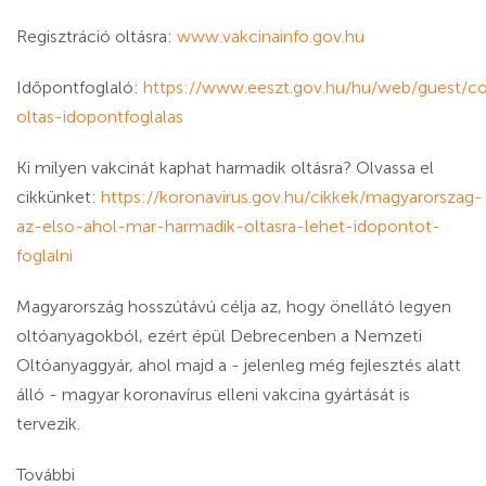
Regisztráció oltásra:
www.vakcinainfo.gov.hu
Időpontfoglaló:
https://www.eeszt.gov.hu/hu/web/guest/co
oltas-idopontfoglalas
Ki milyen vakcinát kaphat harmadik oltásra? Olvassa el
cikkünket:
https://koronavirus.gov.hu/cikkek/magyarorszag-
az-elso-ahol-mar-harmadik-oltasra-lehet-idopontot-
foglalni
Magyarország hosszútávú célja az, hogy önellátó legyen
oltóanyagokból, ezért épül Debrecenben a Nemzeti
Oltóanyaggyár, ahol majd a - jelenleg még fejlesztés alatt
álló - magyar koronavírus elleni vakcina gyártását is
tervezik.
További