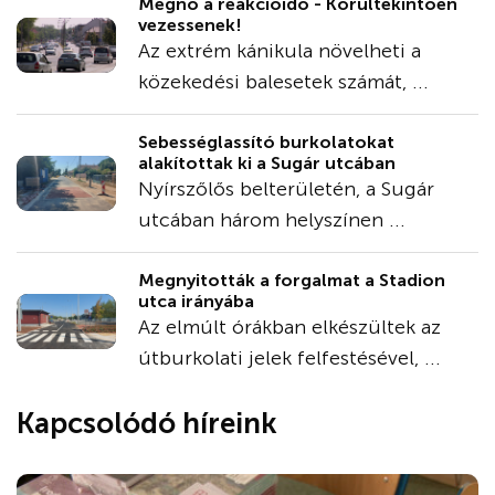
Megnő a reakcióidő - Körültekintően
vezessenek!
Az extrém kánikula növelheti a
közekedési balesetek számát, ...
Sebességlassító burkolatokat
alakítottak ki a Sugár utcában
Nyírszőlős belterületén, a Sugár
utcában három helyszínen ...
Megnyitották a forgalmat a Stadion
utca irányába
Az elmúlt órákban elkészültek az
útburkolati jelek felfestésével, ...
Kapcsolódó híreink