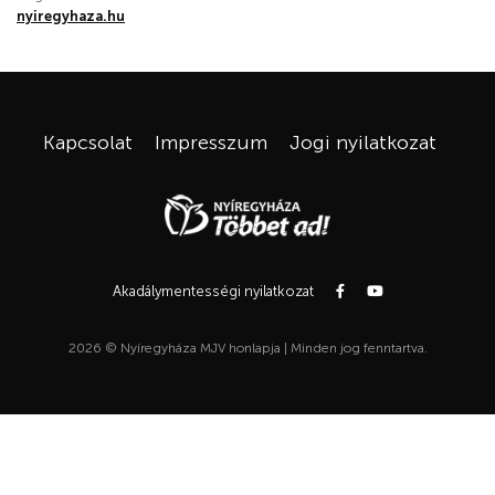
nyiregyhaza.hu
Kapcsolat
Impresszum
Jogi nyilatkozat
Akadálymentességi nyilatkozat
2026 © Nyíregyháza MJV honlapja | Minden jog fenntartva.