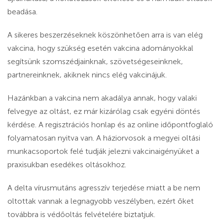
beadása.
A sikeres beszerzéseknek köszönhetően arra is van elég
vakcina, hogy szükség esetén vakcina adományokkal
segítsünk szomszédjainknak, szövetségeseinknek,
partnereinknek, akiknek nincs elég vakcinájuk.
Hazánkban a vakcina nem akadálya annak, hogy valaki
felvegye az oltást, ez már kizárólag csak egyéni döntés
kérdése. A regisztrációs honlap és az online időpontfoglaló
folyamatosan nyitva van. A háziorvosok a megyei oltási
munkacsoportok felé tudják jelezni vakcinaigényüket a
praxisukban esedékes oltásokhoz.
A delta vírusmutáns agresszív terjedése miatt a be nem
oltottak vannak a legnagyobb veszélyben, ezért őket
továbbra is védőoltás felvételére biztatjuk.