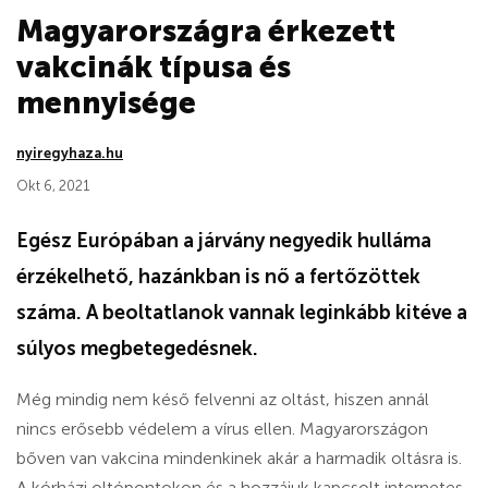
Magyarországra érkezett
vakcinák típusa és
mennyisége
nyiregyhaza.hu
Okt 6, 2021
Egész Európában a járvány negyedik hulláma
érzékelhető, hazánkban is nő a fertőzöttek
száma. A beoltatlanok vannak leginkább kitéve a
súlyos megbetegedésnek.
Még mindig nem késő felvenni az oltást, hiszen annál
nincs erősebb védelem a vírus ellen. Magyarországon
bőven van vakcina mindenkinek akár a harmadik oltásra is.
A kórházi oltópontokon és a hozzájuk kapcsolt internetes