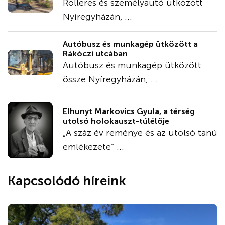
Rolleres és személyautó ütközött
Nyíregyházán, ...
Autóbusz és munkagép ütközött a
Rákóczi utcában
Autóbusz és munkagép ütközött
össze Nyíregyházán, ...
Elhunyt Markovics Gyula, a térség
utolsó holokauszt-túlélője
„A száz év reménye és az utolsó tanú
emlékezete” ...
Kapcsolódó híreink