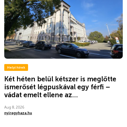
Helyi hírek
Két héten belül kétszer is meglőtte
ismerősét légpuskával egy férfi –
vádat emelt ellene az...
Aug 8, 2026
nyiregyhaza.hu