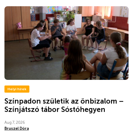
Helyi hírek
Színpadon születik az önbizalom –
Színjátszó tábor Sóstóhegyen
Aug 7, 2026
Bruszel Dóra