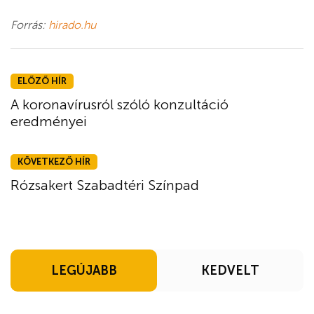
Forrás:
hirado.hu
ELŐZŐ HÍR
A koronavírusról szóló konzultáció
eredményei
KÖVETKEZŐ HÍR
Rózsakert Szabadtéri Színpad
LEGÚJABB
KEDVELT