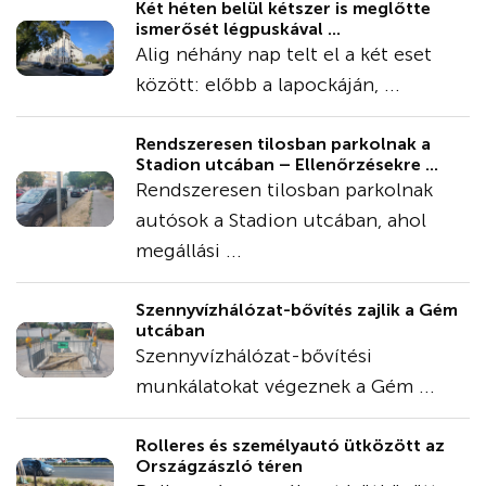
Két héten belül kétszer is meglőtte
ismerősét légpuskával ...
Alig néhány nap telt el a két eset
között: előbb a lapockáján, ...
Rendszeresen tilosban parkolnak a
Stadion utcában – Ellenőrzésekre ...
Rendszeresen tilosban parkolnak
autósok a Stadion utcában, ahol
megállási ...
Szennyvízhálózat-bővítés zajlik a Gém
utcában
Szennyvízhálózat-bővítési
munkálatokat végeznek a Gém ...
Rolleres és személyautó ütközött az
Országzászló téren