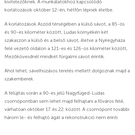
kivitelezőknek. A munkálatokhoz kapcsolódó
korlátozások október 12-én, hétfőn lépnek életbe.
A korlátozások Aszód térségében a külső sávot, a 85-ös
és 90-es kilométer között, Ludas környékén két
szakaszon a külső és a belső sávot, illetve a Nyíregyháza
felé vezető oldalon a 121-es és 126-os kilométer között,
Mezőkövesdnél mindkét forgalmi sávot érintik.
Ahol lehet, sávelhúzásos terelés mellett dolgoznak majd a
szakemberek.
A felújítás során a 90-es jelű Nagyfüged-Ludas
csomópontban sem lehet majd felhajtani a főváros felé,
várhatóan október 17. és 22. között. A csomópont további
három le- és felhajtó ágát a rekonstrukció nem érinti.