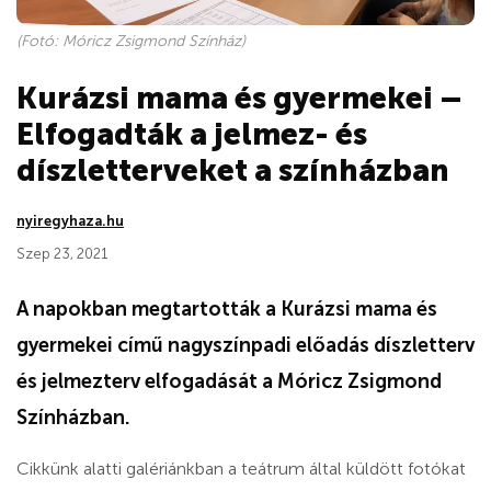
(Fotó: Móricz Zsigmond Színház)
Kurázsi mama és gyermekei –
Elfogadták a jelmez- és
díszletterveket a színházban
nyiregyhaza.hu
Szep 23, 2021
A napokban megtartották a Kurázsi mama és
gyermekei című nagyszínpadi előadás díszletterv
és jelmezterv elfogadását a Móricz Zsigmond
Színházban.
Cikkünk alatti galériánkban a teátrum által küldött fotókat