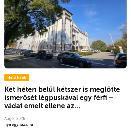
Helyi hírek
Két héten belül kétszer is meglőtte
ismerősét légpuskával egy férfi –
vádat emelt ellene az...
Aug 8, 2026
nyiregyhaza.hu