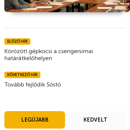
ELŐZŐ HÍR
Körözött gépkocsi a csengersimai
határátkelőhelyen
KÖVETKEZŐ HÍR
Tovább fejlődik Sóstó
LEGÚJABB
KEDVELT