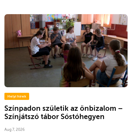
Helyi hírek
Színpadon születik az önbizalom –
Színjátszó tábor Sóstóhegyen
Aug 7, 2026