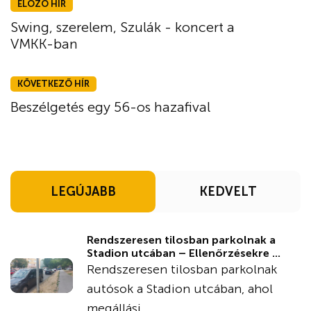
ELŐZŐ HÍR
Swing, szerelem, Szulák - koncert a
VMKK-ban
KÖVETKEZŐ HÍR
Beszélgetés egy 56-os hazafival
LEGÚJABB
KEDVELT
Rendszeresen tilosban parkolnak a
Stadion utcában – Ellenőrzésekre ...
Rendszeresen tilosban parkolnak
autósok a Stadion utcában, ahol
megállási ...