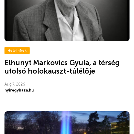
Helyi hírek
Elhunyt Markovics Gyula, a térség
utolsó holokauszt-túlélője
Aug 7, 2026
nyiregyhaza.hu