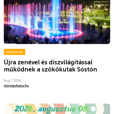
Helyi hírek
Újra zenével és díszvilágítással
működnek a szökőkutak Sóstón
Aug 7, 2026
nyiregyhaza.hu