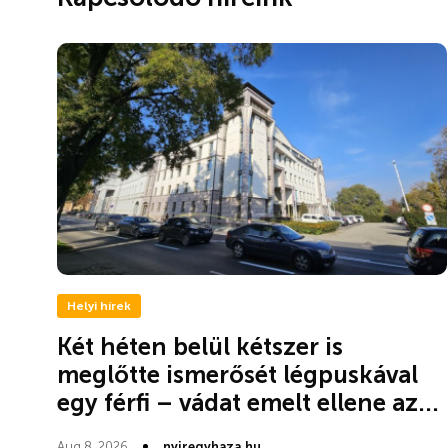
Helyi hírek
Két héten belül kétszer is
meglőtte ismerősét légpuskával
egy férfi – vádat emelt ellene az...
Aug 8, 2026
nyiregyhaza.hu