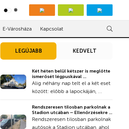
E-Városháza
Kapcsolat
LEGÚJABB
KEDVELT
Két héten belül kétszer is meglőtte
ismerősét légpuskával ...
Alig néhány nap telt el a két eset
között: előbb a lapockáján, ...
Rendszeresen tilosban parkolnak a
Stadion utcában – Ellenőrzésekre ...
Rendszeresen tilosban parkolnak
autósok a Stadion utcában, ahol