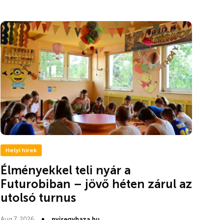
Helyi hírek
Élményekkel teli nyár a
Futurobiban – jövő héten zárul az
utolsó turnus
Aug 7, 2026
nyiregyhaza.hu