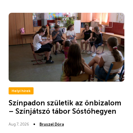
Helyi hírek
Színpadon születik az önbizalom
– Színjátszó tábor Sóstóhegyen
Aug 7, 2026
Bruszel Dóra