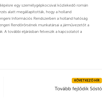
 kilépésre egy személygépkocsival közlekedő román
zés alatt megállapították, hogy a holland
engeni Információs Rendszerben a holland hatóság
sengeri Rendőrőrsének munkatársai a járművezetőt a
ák. A további eljárásban felveszik a kapcsolatot a
KÖVETKEZŐ HÍR
Tovább fejlődik Sóstó