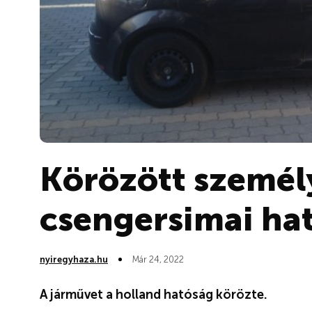
Körözött személ
csengersimai ha
nyiregyhaza.hu
Már 24, 2022
A járművet a holland hatóság körözte.