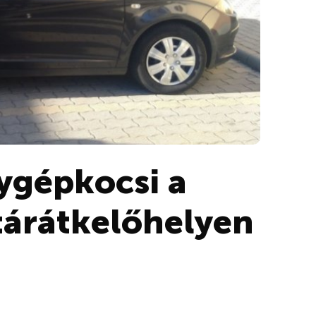
ygépkocsi a
tárátkelőhelyen