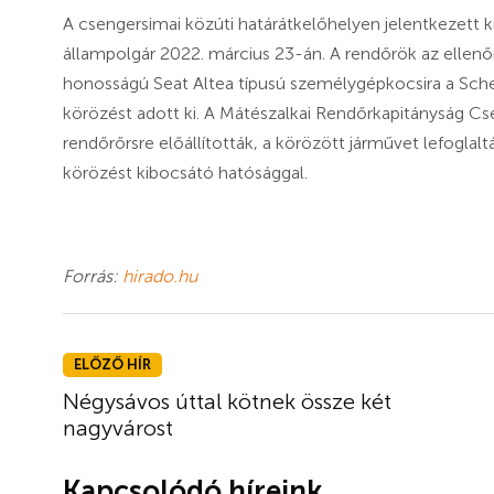
A csengersimai közúti határátkelőhelyen jelentkezett
állampolgár 2022. március 23-án. A rendőrök az ellenőr
honosságú Seat Altea típusú személygépkocsira a Sch
körözést adott ki. A Mátészalkai Rendőrkapitányság C
rendőrőrsre előállították, a körözött járművet lefoglalt
körözést kibocsátó hatósággal.
Forrás:
hirado.hu
ELŐZŐ HÍR
Négysávos úttal kötnek össze két
nagyvárost
Kapcsolódó híreink