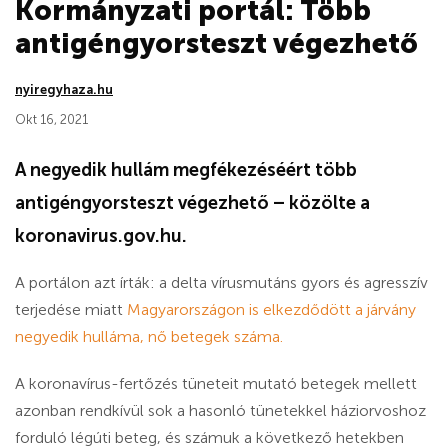
Kormányzati portál: Több
antigéngyorsteszt végezhető
nyiregyhaza.hu
Okt 16, 2021
A negyedik hullám megfékezéséért több
antigéngyorsteszt végezhető – közölte a
koronavirus.gov.hu.
A portálon azt írták: a delta vírusmutáns gyors és agresszív
terjedése miatt
Magyarországon is elkezdődött a járvány
negyedik hulláma, nő betegek száma.
A koronavírus-fertőzés tüneteit mutató betegek mellett
azonban rendkívül sok a hasonló tünetekkel háziorvoshoz
forduló légúti beteg, és számuk a következő hetekben