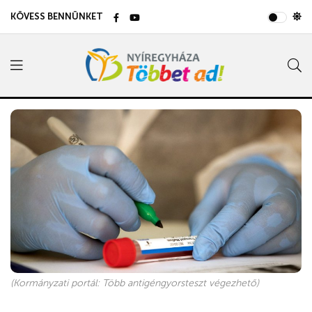
KÖVESS BENNÜNKET
(Kormányzati portál: Több antigéngyorsteszt végezhető)