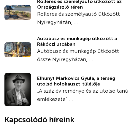
Rolleres és személyautó ütközött az
Országzászló téren
Rolleres és személyautó ütközött
Nyíregyházán, ...
Autóbusz és munkagép ütközött a
Rákóczi utcában
Autóbusz és munkagép ütközött
össze Nyíregyházán, ...
Elhunyt Markovics Gyula, a térség
utolsó holokauszt-túlélője
„A száz év reménye és az utolsó tanú
emlékezete” ...
Kapcsolódó híreink