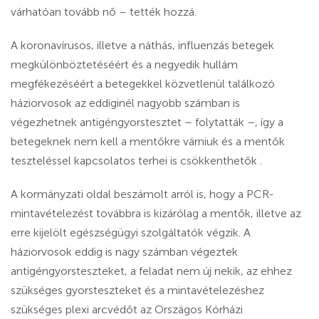
várhatóan tovább nő – tették hozzá.
A koronavírusos, illetve a náthás, influenzás betegek
megkülönböztetéséért és a negyedik hullám
megfékezéséért a betegekkel közvetlenül találkozó
háziorvosok az eddiginél nagyobb számban is
végezhetnek antigéngyorstesztet – folytatták –, így a
betegeknek nem kell a mentőkre várniuk és a mentők
teszteléssel kapcsolatos terhei is csökkenthetők .
A kormányzati oldal beszámolt arról is, hogy a PCR-
mintavételezést továbbra is kizárólag a mentők, illetve az
erre kijelölt egészségügyi szolgáltatók végzik. A
háziorvosok eddig is nagy számban végeztek
antigéngyorsteszteket, a feladat nem új nekik, az ehhez
szükséges gyorsteszteket és a mintavételezéshez
szükséges plexi arcvédőt az Országos Kórházi