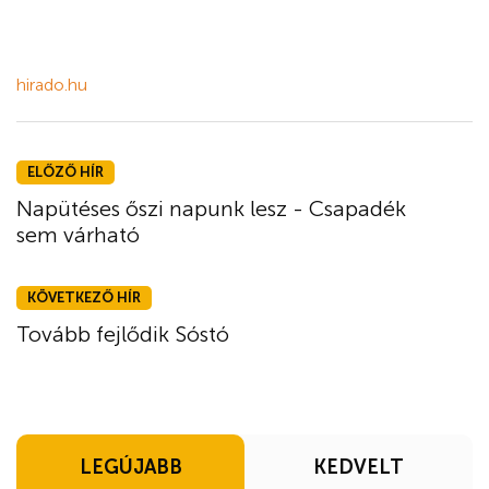
hirado.hu
ELŐZŐ HÍR
Napütéses őszi napunk lesz - Csapadék
sem várható
KÖVETKEZŐ HÍR
Tovább fejlődik Sóstó
LEGÚJABB
KEDVELT