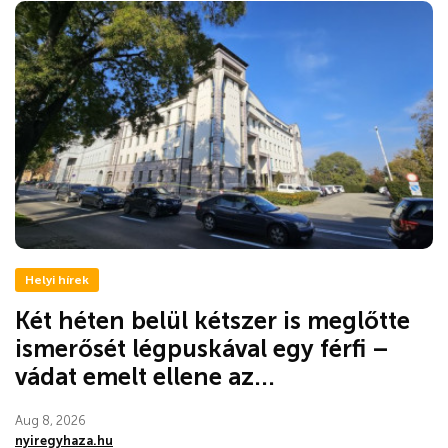
Helyi hírek
Két héten belül kétszer is meglőtte
ismerősét légpuskával egy férfi –
vádat emelt ellene az...
Aug 8, 2026
nyiregyhaza.hu