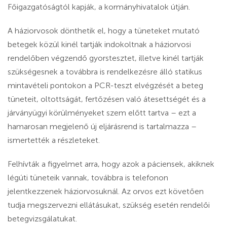
Főigazgatóságtól kapják, a kormányhivatalok útján.
A háziorvosok dönthetik el, hogy a tüneteket mutató
betegek közül kinél tartják indokoltnak a háziorvosi
rendelőben végzendő gyorstesztet, illetve kinél tartják
szükségesnek a továbbra is rendelkezésre álló statikus
mintavételi pontokon a PCR-teszt elvégzését a beteg
tüneteit, oltottságát, fertőzésen való átesettségét és a
járványügyi körülményeket szem előtt tartva – ezt a
hamarosan megjelenő új eljárásrend is tartalmazza –
ismertették a részleteket.
Felhívták a figyelmet arra, hogy azok a páciensek, akiknek
légúti tüneteik vannak, továbbra is telefonon
jelentkezzenek háziorvosuknál. Az orvos ezt követően
tudja megszervezni ellátásukat, szükség esetén rendelői
betegvizsgálatukat.