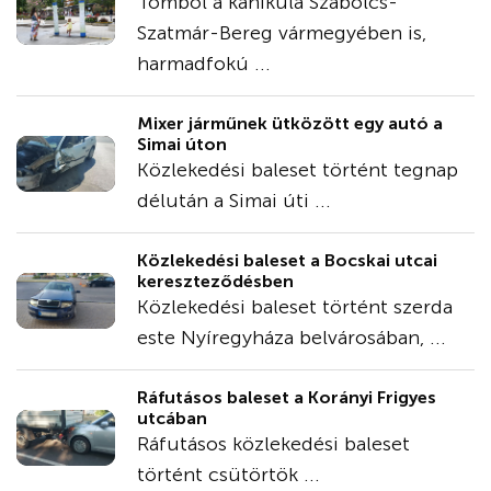
Tombol a kánikula Szabolcs-
Szatmár-Bereg vármegyében is,
harmadfokú ...
Mixer járműnek ütközött egy autó a
Simai úton
Közlekedési baleset történt tegnap
délután a Simai úti ...
Közlekedési baleset a Bocskai utcai
kereszteződésben
Közlekedési baleset történt szerda
este Nyíregyháza belvárosában, ...
Ráfutásos baleset a Korányi Frigyes
utcában
Ráfutásos közlekedési baleset
történt csütörtök ...