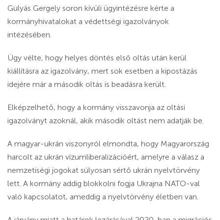
Gulyás Gergely soron kívüli ügyintézésre kérte a
kormányhivatalokat a védettségi igazolványok
intézésében.
Úgy vélte, hogy helyes döntés első oltás után kerül
kiállításra az igazolvány, mert sok esetben a kipostázás
idejére már a második oltás is beadásra került.
Elképzelhető, hogy a kormány visszavonja az oltási
igazolványt azoknál, akik második oltást nem adatják be.
A magyar-ukrán viszonyról elmondta, hogy Magyarország
harcolt az ukrán vízumliberalizációért, amelyre a válasz a
nemzetiségi jogokat súlyosan sértő ukrán nyelvtörvény
lett. A kormány addig blokkolni fogja Ukrajna NATO-val
való kapcsolatot, ameddig a nyelvtörvény életben van.
A járvány miatt a határok lezárásával 2020-ban a migrációs