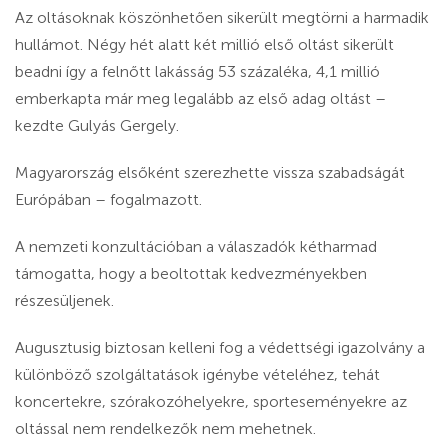
Az oltásoknak köszönhetően sikerült megtörni a harmadik
hullámot. Négy hét alatt két millió első oltást sikerült
beadni így a felnőtt lakásság 53 százaléka, 4,1 millió
emberkapta már meg legalább az első adag oltást –
kezdte Gulyás Gergely.
Magyarország elsőként szerezhette vissza szabadságát
Európában – fogalmazott.
A nemzeti konzultációban a válaszadók kétharmad
támogatta, hogy a beoltottak kedvezményekben
részesüljenek.
Augusztusig biztosan kelleni fog a védettségi igazolvány a
különböző szolgáltatások igénybe vételéhez, tehát
koncertekre, szórakozóhelyekre, sporteseményekre az
oltással nem rendelkezők nem mehetnek.