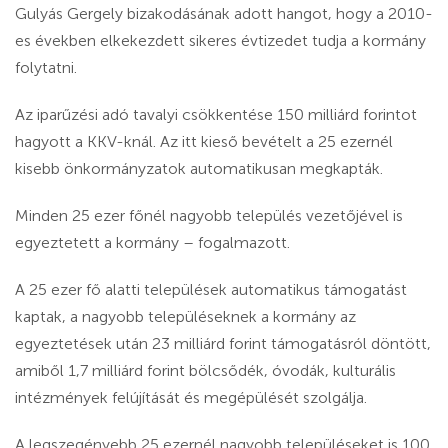
Gulyás Gergely bizakodásának adott hangot, hogy a 2010-
es években elkekezdett sikeres évtizedet tudja a kormány
folytatni.
Az iparűzési adó tavalyi csökkentése 150 milliárd forintot
hagyott a KKV-knál. Az itt kieső bevételt a 25 ezernél
kisebb önkormányzatok automatikusan megkapták.
Minden 25 ezer főnél nagyobb település vezetőjével is
egyeztetett a kormány – fogalmazott.
A 25 ezer fő alatti települések automatikus támogatást
kaptak, a nagyobb településeknek a kormány az
egyeztetések után 23 milliárd forint támogatásról döntött,
amiből 1,7 milliárd forint bölcsődék, óvodák, kulturális
intézmények felújítását és megépülését szolgálja.
A legszegényebb 25 ezernél nagyobb településeket is 100