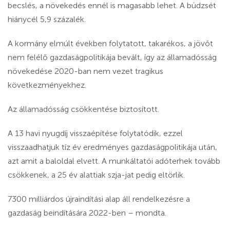
becslés, a növekedés ennél is magasabb lehet. A büdzsét
hiánycél 5,9 százalék.
A kormány elmúlt években folytatott, takarékos, a jövőt
nem felélő gazdaságpolitikája bevált, így az államadósság
növekedése 2020-ban nem vezet tragikus
következményekhez.
Az államadósság csökkentése biztosított.
A 13 havi nyugdíj visszaépítése folytatódik, ezzel
visszaadhatjuk tíz év eredményes gazdaságpolitikája után,
azt amit a baloldal elvett. A munkáltatói adóterhek tovább
csökkenek, a 25 év alattiak szja-jat pedig eltörlik.
7300 milliárdos újraindítási alap áll rendelkezésre a
gazdaság beindítására 2022-ben – mondta.