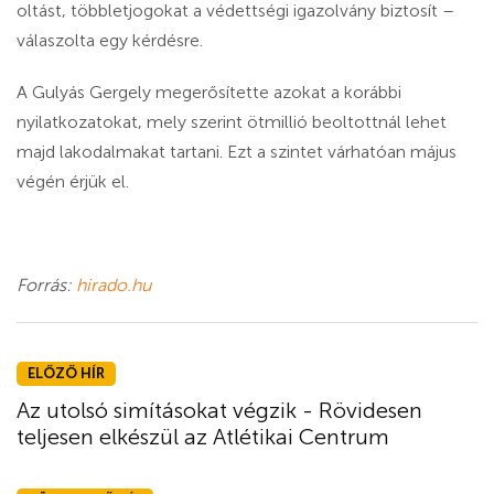
oltást, többletjogokat a védettségi igazolvány biztosít –
válaszolta egy kérdésre.
A Gulyás Gergely megerősítette azokat a korábbi
nyilatkozatokat, mely szerint ötmillió beoltottnál lehet
majd lakodalmakat tartani. Ezt a szintet várhatóan május
végén érjük el.
Forrás:
hirado.hu
ELŐZŐ HÍR
Az utolsó simításokat végzik - Rövidesen
teljesen elkészül az Atlétikai Centrum