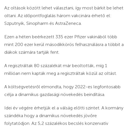
Az oltások között lehet választani, így most bárkit be lehet
oltani. Az időpontfoglalás három vakcinára érhető el:
Szputnyik, Sinopharm és AstraZeneca.
Ezen a héten beérkezett 335 ezer Pfizer vakinából több
mint 200 ezer kerül másodikkörös felhasználásra a többit a
diákok számára tartják fent.
A regisztráltak 80 százalékát már beoltották, míg 1
millióan nem kapták meg a regisztráltak közül az oltást.
A költségvetésről elmondta, hogy 2022-es legfontosabb
célja a dinamikus gazdasági növekedés beindítása.
Idei év végére érhetjük el a válság előtti szintet. A kormány
szándéka hogy a dinamikus növekedés jövőre
folytatódjon. Az 5,2 százalékos becslés konzervatív