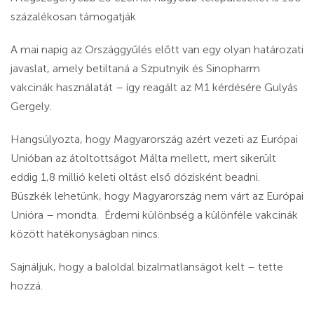
százalékosan támogatják
A mai napig az Országgyűlés előtt van egy olyan határozati
javaslat, amely betiltaná a Szputnyik és Sinopharm
vakcinák használatát – így reagált az M1 kérdésére Gulyás
Gergely.
Hangsúlyozta, hogy Magyarország azért vezeti az Európai
Unióban az átoltottságot Málta mellett, mert sikerült
eddig 1,8 millió keleti oltást első dózisként beadni.
Büszkék lehetünk, hogy Magyarország nem várt az Európai
Unióra – mondta. Érdemi különbség a különféle vakcinák
között hatékonyságban nincs.
Sajnáljuk, hogy a baloldal bizalmatlanságot kelt – tette
hozzá.