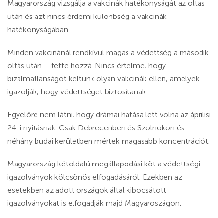
Magyarország vizsgálja a vakcinák hatékonyságát az oltás
után és azt nincs érdemi különbség a vakcinák
hatékonyságában.
Minden vakcinánál rendkívül magas a védettség a második
oltás után – tette hozzá. Nincs értelme, hogy
bizalmatlanságot keltünk olyan vakcinák ellen, amelyek
igazolják, hogy védettséget biztosítanak.
Egyelőre nem látni, hogy drámai hatása lett volna az áprilisi
24-i nyitásnak. Csak Debrecenben és Szolnokon és
néhány budai kerületben mértek magasabb koncentrációt.
Magyarország kétoldalú megállapodási köt a védettségi
igazolványok kölcsönös elfogadásáról. Ezekben az
esetekben az adott országok által kibocsátott
igazolványokat is elfogadják majd Magyaroszágon.