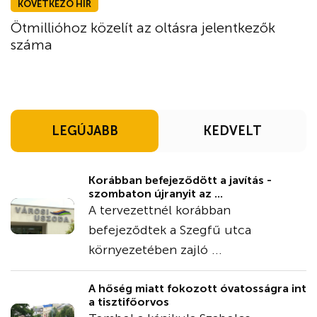
KÖVETKEZŐ HÍR
Ötmillióhoz közelít az oltásra jelentkezők
száma
LEGÚJABB
KEDVELT
Korábban befejeződött a javítás -
szombaton újranyit az ...
A tervezettnél korábban
befejeződtek a Szegfű utca
környezetében zajló ...
A hőség miatt fokozott óvatosságra int
a tisztifőorvos