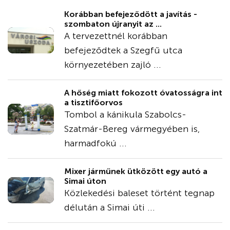
Korábban befejeződött a javítás -
szombaton újranyit az ...
A tervezettnél korábban
befejeződtek a Szegfű utca
környezetében zajló ...
A hőség miatt fokozott óvatosságra int
a tisztifőorvos
Tombol a kánikula Szabolcs-
Szatmár-Bereg vármegyében is,
harmadfokú ...
Mixer járműnek ütközött egy autó a
Simai úton
Közlekedési baleset történt tegnap
délután a Simai úti ...