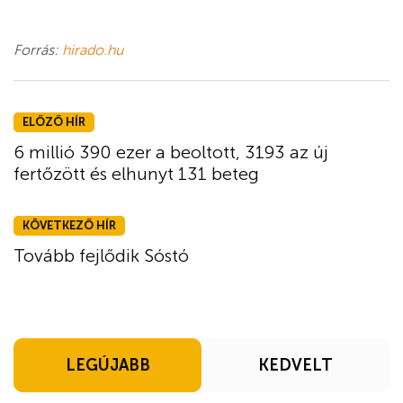
Forrás:
hirado.hu
ELŐZŐ HÍR
6 millió 390 ezer a beoltott, 3193 az új
fertőzött és elhunyt 131 beteg
KÖVETKEZŐ HÍR
Tovább fejlődik Sóstó
LEGÚJABB
KEDVELT