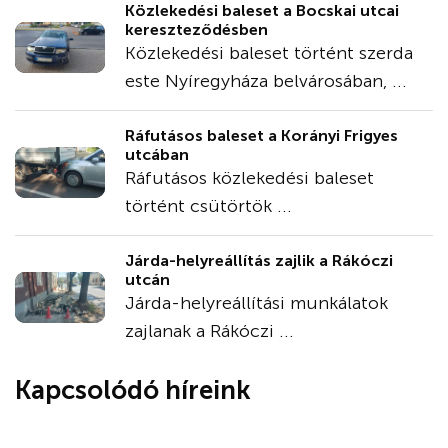
Közlekedési baleset a Bocskai utcai
kereszteződésben
Közlekedési baleset történt szerda
este Nyíregyháza belvárosában, ...
Ráfutásos baleset a Korányi Frigyes
utcában
Ráfutásos közlekedési baleset
történt csütörtök ...
Járda-helyreállítás zajlik a Rákóczi
utcán
Járda-helyreállítási munkálatok
zajlanak a Rákóczi ...
Kapcsolódó híreink