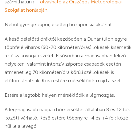
számíthatunk –
olvasható az Országos Meteorológiai
Szolgálat honlapján.
Néhol gyenge zápor, esetleg hózápor kialakulhat.
A késő délelőtti óráktól kezdődően a Dunántúlon egyre
többfelé viharos (60-70 kilométer/órás) lökések kísérhetik
az északnyugati szelet. Elsősorban a magasabban fekvő
helyeken, valamint intenzív záporos csapadék esetén
átmenetileg 70 kilométer/óra körüli széllökések is
előfordulhatnak. Kora estére mérséklődik majd a szél.
Estére a legtöbb helyen mérséklődik a légmozgás.
A legmagasabb nappali hőmérséklet általában 8 és 12 fok
között várható. Késő estére többnyire -4 és +4 fok közé
hűl le a levegő.