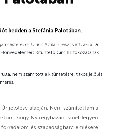
adót kedden a Stefánia Palotában.
stere, dr. Ulrich Attila is részt vett, aki a
Dr.
 a Honvédelemért Kitüntető Cím III. fokozatának
rulta, nem számított a kitüntetésre, titkos jelölés
smerés.
Úr jelölése alapján. Nem számítottam a
tartom, hogy Nyíregyházán ismét legyen
s forradalom és szabadságharc emlékére