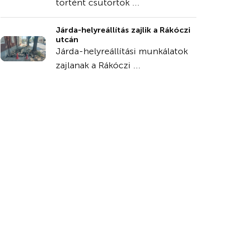
történt csütörtök ...
Járda-helyreállítás zajlik a Rákóczi
utcán
Járda-helyreállítási munkálatok
zajlanak a Rákóczi ...