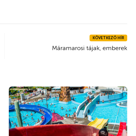
KÖVETKEZŐ HÍR
Máramarosi tájak, emberek