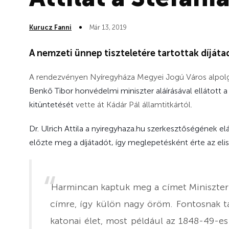
Kurucz Fanni
Már 13, 2019
A nemzeti ünnep tiszteletére tartottak díját
A rendezvényen Nyíregyháza Megyei Jogú Város alpolgárme
Benkő Tibor honvédelmi miniszter aláírásával ellátott
kitüntetését
vette át Kádár Pál államtitkártól.
Dr. Ulrich Attila a nyiregyhaza.hu szerkesztőségének elá
előzte meg a díjátadót, így meglepetésként érte az eli
Harmincan kaptuk meg a címet Miniszter 
címre, így külön nagy öröm. Fontosnak 
katonai élet, most például az 1848-49-e