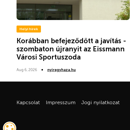
Helyi hírek
Korábban befejeződött a javítás -
szombaton újranyit az Eissmann
Városi Sportuszoda
Aug 6, 2026
nyiregyhaza.hu
Kapcsolat
Impresszum
Jogi nyilatkozat