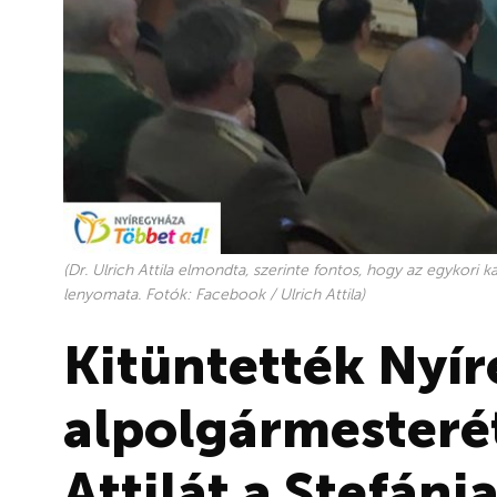
(Dr. Ulrich Attila elmondta, szerinte fontos, hogy az egykori 
lenyomata. Fotók: Facebook / Ulrich Attila)
Kitüntették Nyí
alpolgármesterét
Attilát a Stefáni