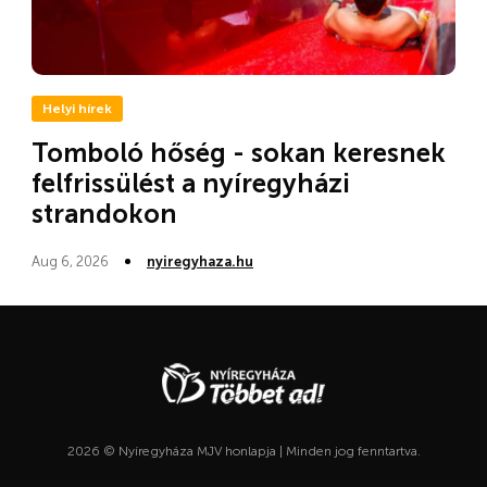
Helyi hírek
Tomboló hőség - sokan keresnek
felfrissülést a nyíregyházi
strandokon
Aug 6, 2026
nyiregyhaza.hu
2026 © Nyíregyháza MJV honlapja | Minden jog fenntartva.