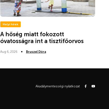
Helyi hírek
A hőség miatt fokozott
óvatosságra int a tisztifőorvos
Aug 6, 2026
Bruszel Dóra
Akadálymentességi nyilatkozat