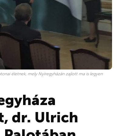
katonai életnek, mely Nyíregyházán zajlott ma is legyen
regyháza
, dr. Ulrich
a Palotában