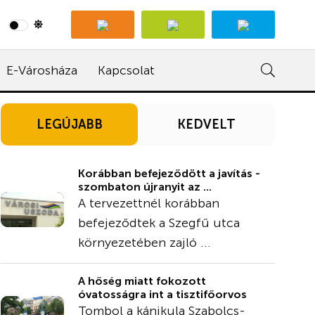
E-Városháza
Kapcsolat
LEGÚJABB
KEDVELT
Korábban befejeződött a javítás -
szombaton újranyit az ...
A tervezettnél korábban
befejeződtek a Szegfű utca
környezetében zajló ...
A hőség miatt fokozott
óvatosságra int a tisztifőorvos
Tombol a kánikula Szabolcs-