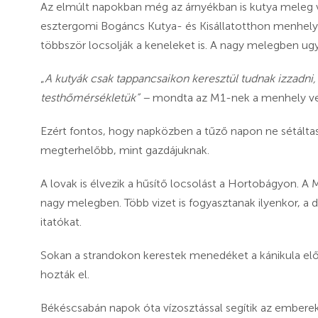
Az elmúlt napokban még az árnyékban is kutya meleg vo
esztergomi Bogáncs Kutya- és Kisállatotthon menhelye
többször locsolják a keneleket is. A nagy melegben u
„
A kutyák csak tappancsaikon keresztül tudnak izzadn
testhőmérsékletük” –
mondta az M1-nek a menhely vez
Ezért fontos, hogy napközben a tűző napon ne sétálta
megterhelőbb, mint gazdájuknak.
A lovak is élvezik a hűsítő locsolást a Hortobágyon. A 
nagy melegben. Több vizet is fogyasztanak ilyenkor, a 
itatókat.
Sokan a strandokon kerestek menedéket a kánikula elő
hozták el.
Békéscsabán napok óta vízosztással segítik az embereket