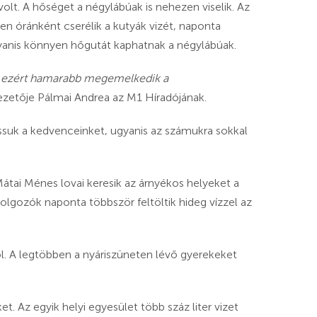
lt. A hőséget a négylábúak is nehezen viselik. Az
n óránként cserélik a kutyák vizét, naponta
gyanis könnyen hőgutát kaphatnak a négylábúak.
i, ezért hamarabb megemelkedik a
etője Pálmai Andrea az M1 Híradójának.
ssuk a kedvenceinket, ugyanis az számukra sokkal
Mátai Ménes lovai keresik az árnyékos helyeket a
dolgozók naponta többször feltöltik hideg vízzel az
l. A legtöbben a nyáriszüneten lévő gyerekeket
. Az egyik helyi egyesület több száz liter vizet