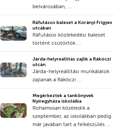
belvárosában, ...
Ráfutásos baleset a Korányi Frigyes
utcában
Ráfutásos közlekedési baleset
történt csütörtök ...
Járda-helyreállítás zajlik a Rákóczi
utcán
Járda-helyreállítási munkálatok
zajlanak a Rákóczi ...
Megérkeztek a tankönyvek
Nyíregyháza iskoláiba
Rohamosan közeledik a
szeptember, az iskolákban pedig
már javában tart a felkészülés ...