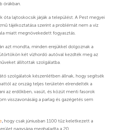
b órákban.
óta lajtoskocsik járják a települést. A Pest megyei
ízmű tájékoztatása szerint a problémát nem a víz
kula miatt megnövekedett fogyasztás.
óján azt mondta, minden erejükkel dolgoznak a
törtökön két vízhordó autóval kezdték meg az
műveket állítottak szolgálatba.
látó szolgálatok készenlétben állnak, hogy segítsék
ttól az ország teljes területén elrendelték a
tani az erdőkben, vasút, és közút menti fasorok
lalom visszavonásáig a parlag és gazégetés sem
e
hogy csak júniusban 1100 tűz keletkezett a
,
terület nagysága meghaladta a 20