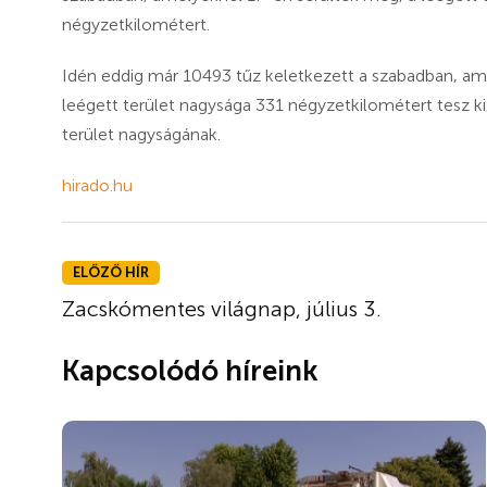
négyzetkilométert.
Idén eddig már 10493 tűz keletkezett a szabadban, ami 
leégett terület nagysága 331 négyzetkilométert tesz k
terület nagyságának.
hirado.hu
ELŐZŐ HÍR
Zacskómentes világnap, július 3.
Kapcsolódó híreink