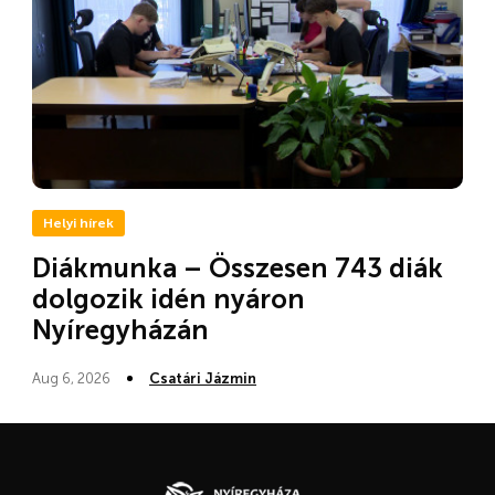
Helyi hírek
Diákmunka – Összesen 743 diák
dolgozik idén nyáron
Nyíregyházán
Aug 6, 2026
Csatári Jázmin