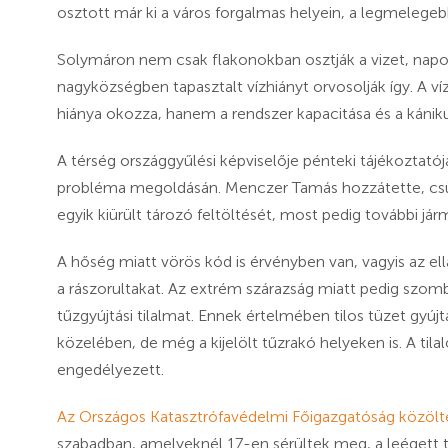
osztott már ki a város forgalmas helyein, a legmelegeb
Solymáron nem csak flakonokban osztják a vizet, napok 
nagyközségben tapasztalt vízhiányt orvosolják így. A v
hiánya okozza, hanem a rendszer kapacitása és a káni
A térség országgyűlési képviselője pénteki tájékoztat
probléma megoldásán. Menczer Tamás hozzátette, csü
egyik kiürült tározó feltöltését, most pedig további jár
A hőség miatt vörös kód is érvényben van, vagyis az el
a rászorultakat. Az extrém szárazság miatt pedig szomba
tűzgyújtási tilalmat. Ennek értelmében tilos tüzet gyúj
közelében, de még a kijelölt tűzrakó helyeken is. A ti
engedélyezett.
Az Országos Katasztrófavédelmi Főigazgatóság közölt
szabadban, amelyeknél 17-en sérültek meg, a leégett 