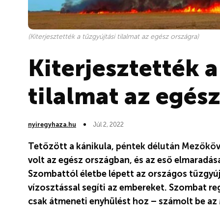
(Kiterjesztették a tűzgyújtási tilalmat az egész országra)
Kiterjesztették a
tilalmat az egés
nyiregyhaza.hu
Júl 2, 2022
Tetőzött a kánikula,
péntek délután Mezőköv
volt az egész országban, és az eső elmaradás
Szombattól életbe lépett az országos tűzgyúj
vízosztással segíti az embereket. Szombat re
csak átmeneti enyhülést hoz – számolt be az