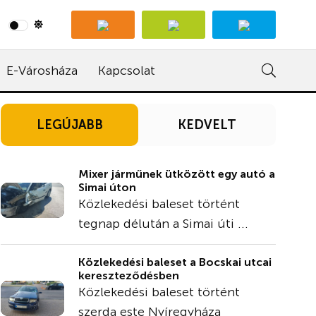
E-Városháza
Kapcsolat
LEGÚJABB
KEDVELT
Mixer járműnek ütközött egy autó a
Simai úton
Közlekedési baleset történt
tegnap délután a Simai úti ...
Közlekedési baleset a Bocskai utcai
kereszteződésben
Közlekedési baleset történt
szerda este Nyíregyháza