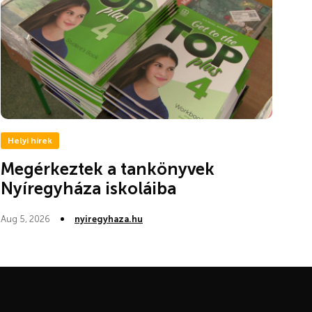
Helyi hírek
Megérkeztek a tankönyvek
Nyíregyháza iskoláiba
Aug 5, 2026
nyiregyhaza.hu