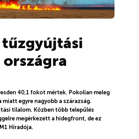
 tűzgyújtási
z országra
esden 40,1 fokot mértek.
Pokolian meleg
a miatt egyre nagyobb a szárazság.
tási tilalom. Közben több település
ggelre megérkezett a hidegfront, de ez
 M1 Híradója.