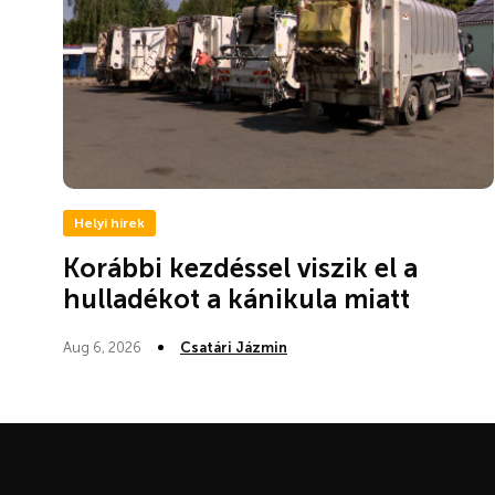
Helyi hírek
Korábbi kezdéssel viszik el a
hulladékot a kánikula miatt
Aug 6, 2026
Csatári Jázmin