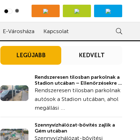
E-Városháza
Kapcsolat
LEGÚJABB
KEDVELT
Rendszeresen tilosban parkolnak a
Stadion utcában – Ellenőrzésekre ...
Rendszeresen tilosban parkolnak
autósok a Stadion utcában, ahol
megállási ...
Szennyvízhálózat-bővítés zajlik a
Gém utcában
Szennyvízhálózat-bővítési