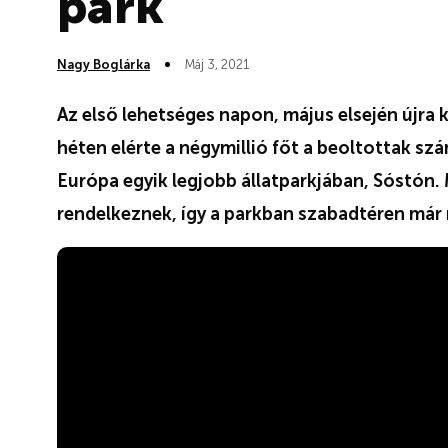
park
Nagy Boglárka
Máj 3, 2021
Az első lehetséges napon, május elsején újra k
héten elérte a négymillió főt a beoltottak sz
Európa egyik legjobb állatparkjában, Sóstón.
rendelkeznek, így a parkban szabadtéren már