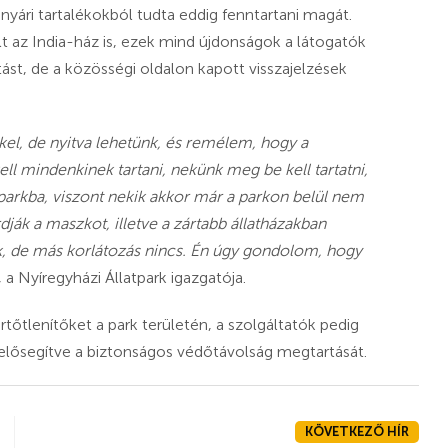
nyári tartalékokból tudta eddig fenntartani magát.
lt az India-ház is, ezek mind újdonságok a látogatók
ást, de a közösségi oldalon kapott visszajelzések
el, de nyitva lehetünk, és remélem, hogy a
l mindenkinek tartani, nekünk meg be kell tartatni,
 parkba, viszont nekik akkor már a parkon belül nem
dják a maszkot, illetve a zártabb állatházakban
ek, de más korlátozás nincs. Én úgy gondolom, hogy
 Nyíregyházi Állatpark igazgatója.
őtlenítőket a park területén, a szolgáltatók pedig
s elősegítve a biztonságos védőtávolság megtartását.
KÖVETKEZŐ HÍR