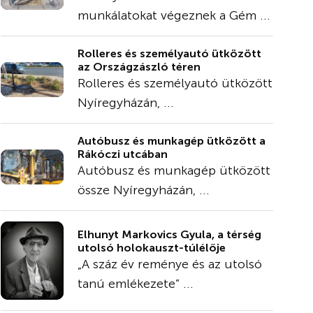
munkálatokat végeznek a Gém ...
Rolleres és személyautó ütközött
az Országzászló téren
Rolleres és személyautó ütközött
Nyíregyházán, ...
Autóbusz és munkagép ütközött a
Rákóczi utcában
Autóbusz és munkagép ütközött
össze Nyíregyházán, ...
Elhunyt Markovics Gyula, a térség
utolsó holokauszt-túlélője
„A száz év reménye és az utolsó
tanú emlékezete” ...