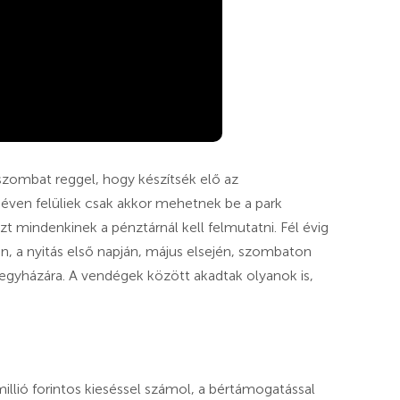
 szombat reggel, hogy készítsék elő az
18 éven felüliek csak akkor mehetnek be a park
zt mindenkinek a pénztárnál kell felmutatni. Fél évig
n, a nyitás első napján, május elsején, szombaton
egyházára. A vendégek között akadtak olyanok is,
illió forintos kieséssel számol, a bértámogatással