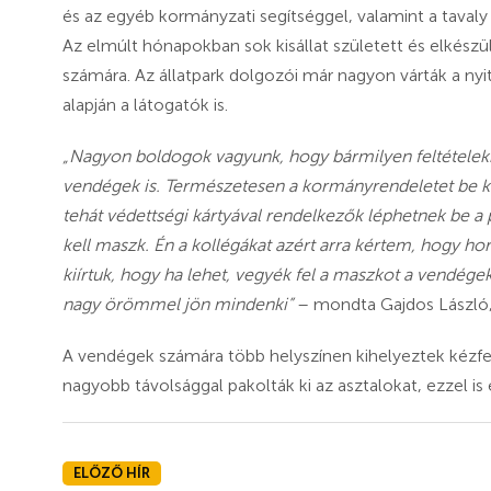
és az egyéb kormányzati segítséggel, valamint a tavaly 
Az elmúlt hónapokban sok kisállat született és elkészü
számára. Az állatpark dolgozói már nagyon várták a nyit
alapján a látogatók is.
„Nagyon boldogok vagyunk, hogy bármilyen feltételekk
vendégek is. Természetesen a kormányrendeletet be kel
tehát védettségi kártyával rendelkezők léphetnek be a
kell maszk. Én a kollégákat azért arra kértem, hogy hor
kiírtuk, hogy ha lehet, vegyék fel a maszkot a vendég
nagy örömmel jön mindenki”
– mondta Gajdos László, a
A vendégek számára több helyszínen kihelyeztek kézfert
nagyobb távolsággal pakolták ki az asztalokat, ezzel i
ELŐZŐ HÍR