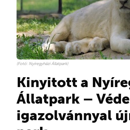
(Fotó: Nyíregyházi Állatpark)
Kinyitott a Nyír
Állatpark – Véde
igazolvánnyal új