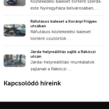
Közlekedési baleset történt szerda
este Nyíregyháza belvárosában, ...
Ráfutásos baleset a Korányi Frigyes
utcában
Ráfutásos közlekedési baleset
történt csütörtök ...
Járda-helyreállítás zajlik a Rákóczi
utcán
Járda-helyreállítási munkálatok
zajlanak a Rákóczi ...
Kapcsolódó híreink