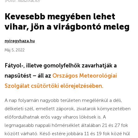
(Fotó: Illusztráció)
Kevesebb megyében lehet
vihar, jön a virágbontó meleg
nyiregyhaza.hu
Máj 5, 2022
Fátyol-, illetve gomolyfelhők zavarhatják a
napsütést – áll az
Országos Meteorológiai
Szolgálat csütörtöki előrejelzésében.
A nap folyamán nagyobb területen megélénkül a déli,
délkeleti szél, emellett záporok, zivatarok környezetében
előfordulhatnak erős vagy viharos lökések is. A
legmagasabb nappali hőmérséklet általában 21 és 27 fok
között várható. Késő estére jobbára 11 és 19 fok közé hűl