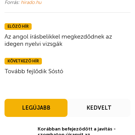
Forrás:
hirado.hu
ELŐZŐ HÍR
Az angol írásbelikkel megkezdődnek az
idegen nyelvi vizsgák
KÖVETKEZŐ HÍR
Tovább fejlődik Sóstó
LEGÚJABB
KEDVELT
Korábban befejeződött a javítás -
szombaton újranyit az ...