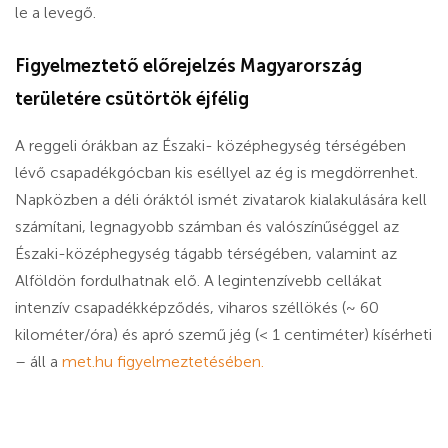
le a levegő.
Figyelmeztető előrejelzés Magyarország
területére csütörtök éjfélig
A reggeli órákban az Északi- középhegység térségében
lévő csapadékgócban kis eséllyel az ég is megdörrenhet.
Napközben a déli óráktól ismét zivatarok kialakulására kell
számítani, legnagyobb számban és valószínűséggel az
Északi-középhegység tágabb térségében, valamint az
Alföldön fordulhatnak elő. A legintenzívebb cellákat
intenzív csapadékképződés, viharos széllökés (~ 60
kilométer/óra) és apró szemű jég (< 1 centiméter) kísérheti
– áll a
met.hu figyelmeztetésében.