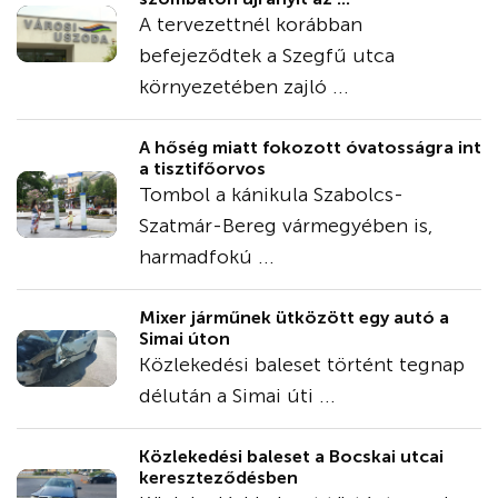
A tervezettnél korábban
befejeződtek a Szegfű utca
környezetében zajló ...
A hőség miatt fokozott óvatosságra int
a tisztifőorvos
Tombol a kánikula Szabolcs-
Szatmár-Bereg vármegyében is,
harmadfokú ...
Mixer járműnek ütközött egy autó a
Simai úton
Közlekedési baleset történt tegnap
délután a Simai úti ...
Közlekedési baleset a Bocskai utcai
kereszteződésben