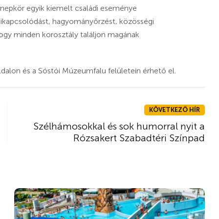
nepkör egyik kiemelt családi eseménye
kikapcsolódást, hagyományőrzést, közösségi
hogy minden korosztály találjon magának
dalon és a Sóstói Múzeumfalu felületein érhető el.
KÖVETKEZŐ HÍR
Szélhámosokkal és sok humorral nyit a
Rózsakert Szabadtéri Színpad