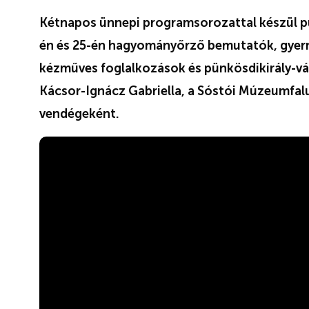
Kétnapos ünnepi programsorozattal készül p
én és 25-én hagyományőrző bemutatók, gyer
kézműves foglalkozások és pünkösdikirály-vála
Kácsor-Ignácz Gabriella, a Sóstói Múzeumfal
vendégeként.