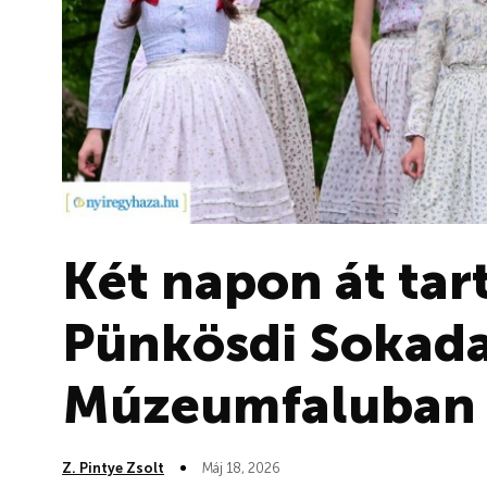
Két napon át tar
Pünkösdi Sokada
Múzeumfaluban
Z. Pintye Zsolt
Máj 18, 2026