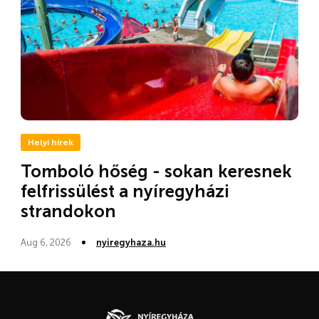
Helyi hírek
Tomboló hőség - sokan keresnek
felfrissülést a nyíregyházi
strandokon
Aug 6, 2026
nyiregyhaza.hu