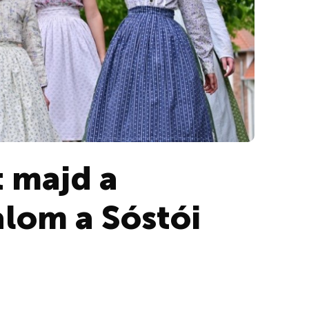
t majd a
lom a Sóstói