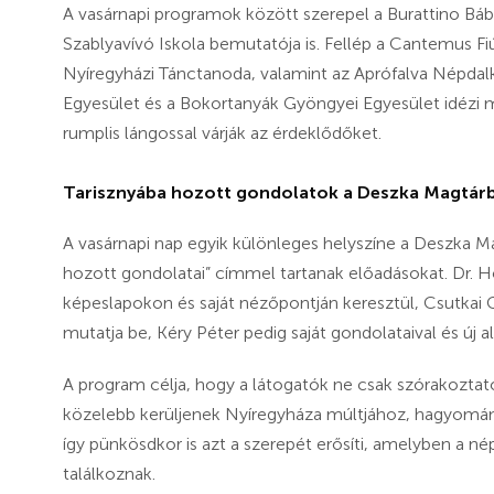
A vasárnapi programok között szerepel a Burattino Báb
Szablyavívó Iskola bemutatója is. Fellép a Cantemus F
Nyíregyházi Tánctanoda, valamint az Aprófalva Népdal
Egyesület és a Bokortanyák Gyöngyei Egyesület idézi m
rumplis lángossal várják az érdeklődőket.
Tarisznyába hozott gondolatok a Deszka Magtár
A vasárnapi nap egyik különleges helyszíne a Deszka Ma
hozott gondolatai” címmel tartanak előadásokat. Dr. 
képeslapokon és saját nézőpontján keresztül, Csutkai C
mutatja be, Kéry Péter pedig saját gondolataival és új a
A program célja, hogy a látogatók ne csak szórakozta
közelebb kerüljenek Nyíregyháza múltjához, hagyomán
így pünkösdkor is azt a szerepét erősíti, amelyben a né
találkoznak.