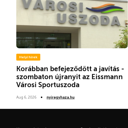
Helyi hírek
Korábban befejeződött a javítás -
szombaton újranyit az Eissmann
Városi Sportuszoda
Aug 6, 2026
nyiregyhaza.hu