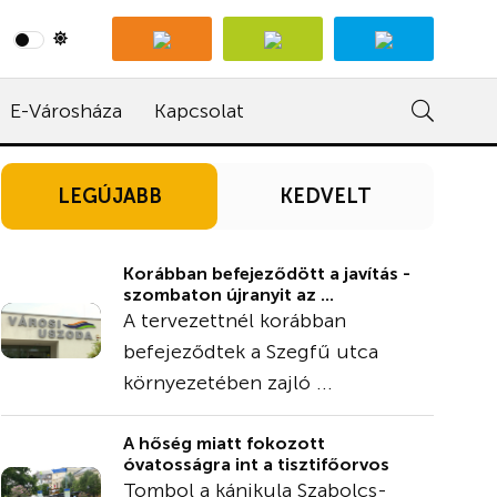
E-Városháza
Kapcsolat
LEGÚJABB
KEDVELT
Korábban befejeződött a javítás -
szombaton újranyit az ...
A tervezettnél korábban
befejeződtek a Szegfű utca
környezetében zajló ...
A hőség miatt fokozott
óvatosságra int a tisztifőorvos
Tombol a kánikula Szabolcs-