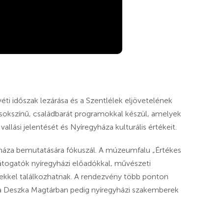
ti időszak lezárása és a Szentlélek eljövetelének
 sokszínű, családbarát programokkal készül, amelyek
lási jelentését és Nyíregyháza kulturális értékeit.
háza bemutatására fókuszál. A múzeumfalu „Értékes
látogatók nyíregyházi előadókkal, művészeti
kkel találkozhatnak. A rendezvény több ponton
 a Deszka Magtárban pedig nyíregyházi szakemberek