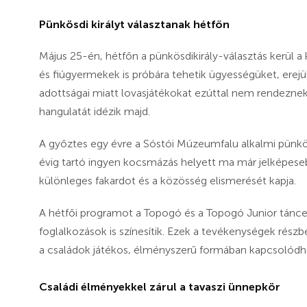
Pünkösdi királyt választanak hétfőn
Május 25-én, hétfőn a pünkösdikirály-választás kerül
és fiúgyermekek is próbára tehetik ügyességüket, erejük
adottságai miatt lovasjátékokat ezúttal nem rendeznek
hangulatát idézik majd.
A győztes egy évre a Sóstói Múzeumfalu alkalmi pünkösdi 
évig tartó ingyen kocsmázás helyett ma már jelképeseb
különleges fakardot és a közösség elismerését kapja.
A hétfői programot a Topogó és a Topogó Junior tánce
foglalkozások is színesítik. Ezek a tevékenységek rész
a családok játékos, élményszerű formában kapcsolód
Családi élményekkel zárul a tavaszi ünnepkör