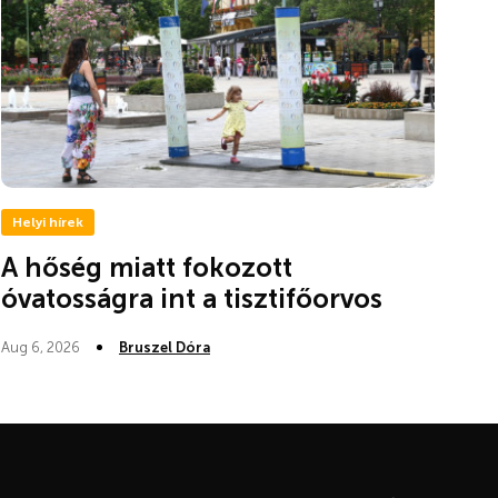
Helyi hírek
A hőség miatt fokozott
óvatosságra int a tisztifőorvos
Aug 6, 2026
Bruszel Dóra