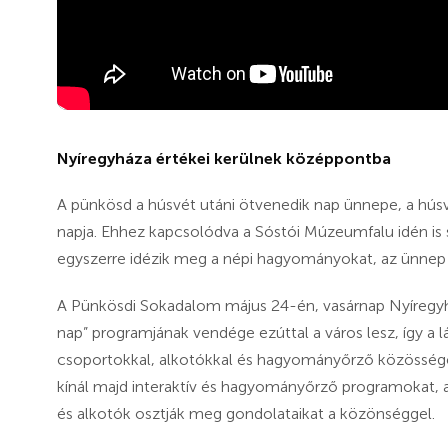
Nyíregyháza értékei kerülnek középpontba
A pünkösd a húsvét utáni ötvenedik nap ünnepe, a húsvé
napja. Ehhez kapcsolódva a Sóstói Múzeumfalu idén is
egyszerre idézik meg a népi hagyományokat, az ünnep val
A Pünkösdi Sokadalom május 24-én, vasárnap Nyíregy
nap” programjának vendége ezúttal a város lesz, így a 
csoportokkal, alkotókkal és hagyományőrző közössége
kínál majd interaktív és hagyományőrző programokat,
és alkotók osztják meg gondolataikat a közönséggel.