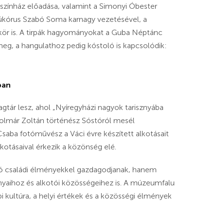
színház előadása, valamint a Simonyi Óbester
iúkórus Szabó Soma karnagy vezetésével, a
kör is. A tirpák hagyományokat a Guba Néptánc
eg, a hangulathoz pedig kóstoló is kapcsolódik:
ban
gtár lesz, ahol „Nyíregyházi nagyok tarisznyába
Holmár Zoltán történész Sóstóról mesél
saba fotóművész a Váci évre készített alkotásait
lkotásaival érkezik a közönség elé.
tó családi élményekkel gazdagodjanak, hanem
yaihoz és alkotói közösségeihez is. A múzeumfalu
pi kultúra, a helyi értékek és a közösségi élmények