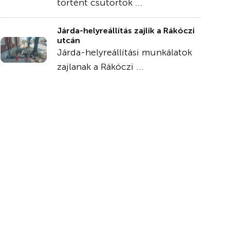
történt csütörtök ...
Járda-helyreállítás zajlik a Rákóczi
utcán
Járda-helyreállítási munkálatok
zajlanak a Rákóczi ...