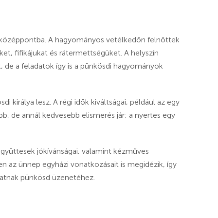
 a középpontba. A hagyományos vetélkedőn felnőttek
et, fifikájukat és rátermettségüket. A helyszín
, de a feladatok így is a pünkösdi hagyományok
királya lesz. A régi idők kiváltságai, például az egy
b, de annál kedvesebb elismerés jár: a nyertes egy
gyüttesek jókívánságai, valamint kézműves
ben az ünnep egyházi vonatkozásait is megidézik, így
hatnak pünkösd üzenetéhez.