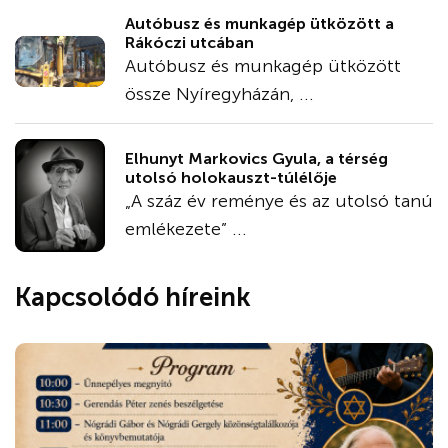
Autóbusz és munkagép ütközött a
Rákóczi utcában
Autóbusz és munkagép ütközött
össze Nyíregyházán, ...
Elhunyt Markovics Gyula, a térség
utolsó holokauszt-túlélője
„A száz év reménye és az utolsó tanú
emlékezete” ...
Kapcsolódó híreink