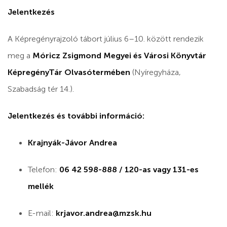
Jelentkezés
A Képregényrajzoló tábort július 6–10. között rendezik
meg a
Móricz Zsigmond Megyei és Városi Könyvtár
KépregényTár Olvasótermében
(Nyíregyháza,
Szabadság tér 14.).
Jelentkezés és további információ:
Krajnyák-Jávor Andrea
Telefon:
06 42 598-888 / 120-as vagy 131-es
mellék
E-mail:
krjavor.andrea@mzsk.hu