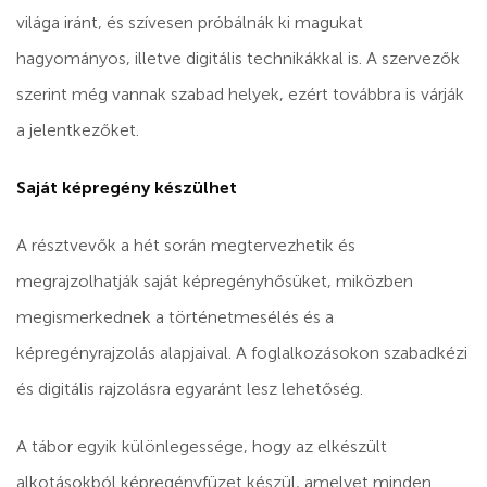
világa iránt, és szívesen próbálnák ki magukat
hagyományos, illetve digitális technikákkal is. A szervezők
szerint még vannak szabad helyek, ezért továbbra is várják
a jelentkezőket.
Saját képregény készülhet
A résztvevők a hét során megtervezhetik és
megrajzolhatják saját képregényhősüket, miközben
megismerkednek a történetmesélés és a
képregényrajzolás alapjaival. A foglalkozásokon szabadkézi
és digitális rajzolásra egyaránt lesz lehetőség.
A tábor egyik különlegessége, hogy az elkészült
alkotásokból képregényfüzet készül, amelyet minden