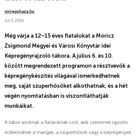
nyiregyhaza.hu
Júl 3, 2026
Még várja a 12–15 éves fiatalokat a Móricz
Zsigmond Megyei és Városi Könyvtár idei
Képregényrajzoló tábora. A július 6. és 10.
között megrendezett programon a résztvevők a
képregénykészítés világával ismerkedhetnek
meg, saját szuperhősöket alkothatnak, és a hét
végén nyomtatásban is viszontláthatják
munkáikat.
A tábor azoknak a fiataloknak szól, akik szeretnek rajzolni,
érdeklődnek a mangák, a szuperhősök vagy a képregények