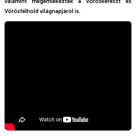
valamint megemlékeztek a Vöröskereszt és
Vörösfélhold világnapjáról is.