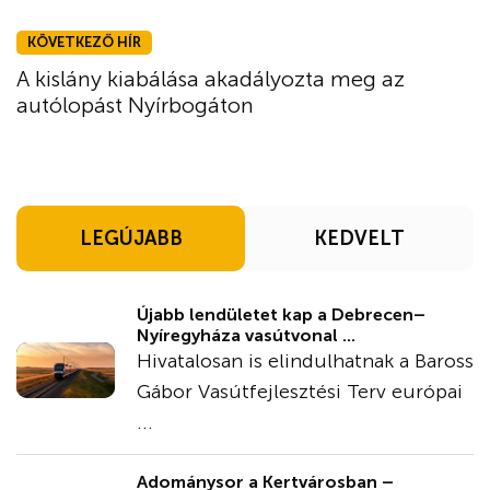
KÖVETKEZŐ HÍR
A kislány kiabálása akadályozta meg az
autólopást Nyírbogáton
LEGÚJABB
KEDVELT
Újabb lendületet kap a Debrecen–
Nyíregyháza vasútvonal ...
Hivatalosan is elindulhatnak a Baross
Gábor Vasútfejlesztési Terv európai
...
Adománysor a Kertvárosban –