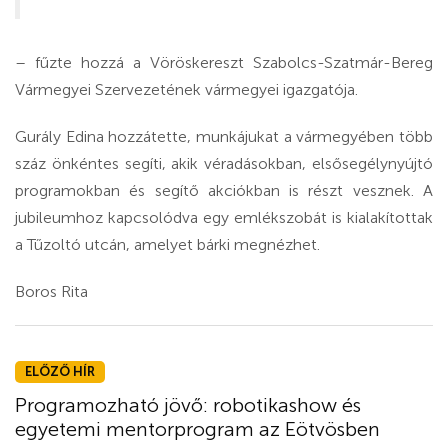
–
fűzte hozzá a Vöröskereszt Szabolcs-Szatmár-Bereg
Vármegyei Szervezetének vármegyei igazgatója.
Gurály Edina hozzátette, munkájukat a vármegyében több
száz önkéntes segíti, akik véradásokban, elsősegélynyújtó
programokban és segítő akciókban is részt vesznek. A
jubileumhoz kapcsolódva egy emlékszobát is kialakítottak
a Tűzoltó utcán, amelyet bárki megnézhet.
Boros Rita
ELŐZŐ HÍR
Programozható jövő: robotikashow és
egyetemi mentorprogram az Eötvösben