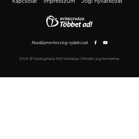
Kapcsolat
Impresszum
Jogi nyilatkozat
Akadálymentességi nyilatkozat
2026 © Nyíregyháza MJV honlapja | Minden jog fenntartva.