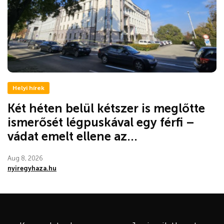
Helyi hírek
Két héten belül kétszer is meglőtte
ismerősét légpuskával egy férfi –
vádat emelt ellene az...
Aug 8, 2026
nyiregyhaza.hu