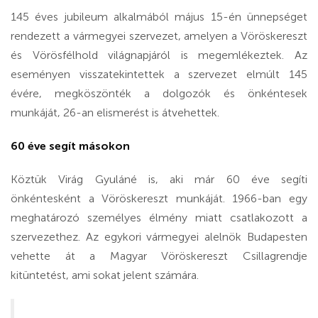
145 éves jubileum alkalmából május 15-én ünnepséget
rendezett a vármegyei szervezet, amelyen a Vöröskereszt
és Vörösfélhold világnapjáról is megemlékeztek. Az
eseményen visszatekintettek a szervezet elmúlt 145
évére, megköszönték a dolgozók és önkéntesek
munkáját, 26-an elismerést is átvehettek.
60 éve segít másokon
Köztük Virág Gyuláné is, aki már 60 éve segíti
önkéntesként a Vöröskereszt munkáját. 1966-ban egy
meghatározó személyes élmény miatt csatlakozott a
szervezethez. Az egykori vármegyei alelnök Budapesten
vehette át a Magyar Vöröskereszt Csillagrendje
kitüntetést, ami sokat jelent számára.