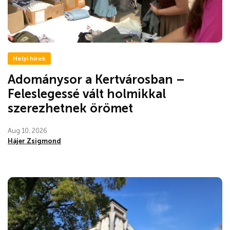
Helyi hírek
Adománysor a Kertvárosban –
Feleslegessé vált holmikkal
szerezhetnek örömet
Aug 10, 2026
Hájer Zsigmond