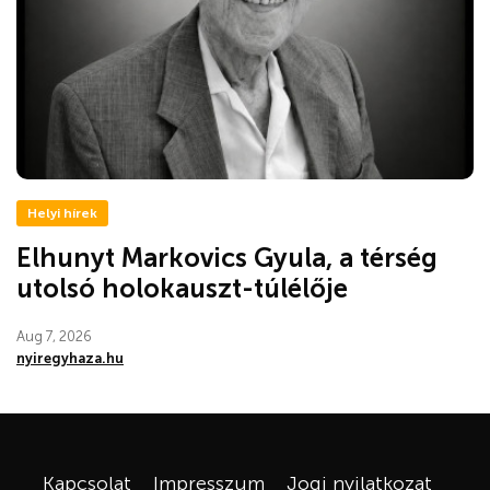
Helyi hírek
Elhunyt Markovics Gyula, a térség
utolsó holokauszt-túlélője
Aug 7, 2026
nyiregyhaza.hu
Kapcsolat
Impresszum
Jogi nyilatkozat