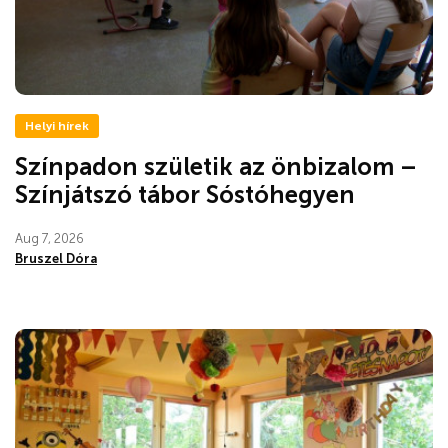
Helyi hírek
Színpadon születik az önbizalom –
Színjátszó tábor Sóstóhegyen
Aug 7, 2026
Bruszel Dóra