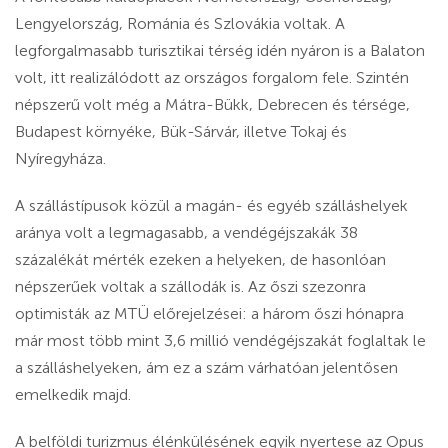
Lengyelország, Románia és Szlovákia voltak. A
legforgalmasabb turisztikai térség idén nyáron is a Balaton
volt, itt realizálódott az országos forgalom fele. Szintén
népszerű volt még a Mátra-Bükk, Debrecen és térsége,
Budapest környéke, Bük-Sárvár, illetve Tokaj és
Nyíregyháza.
A szállástípusok közül a magán- és egyéb szálláshelyek
aránya volt a legmagasabb, a vendégéjszakák 38
százalékát mérték ezeken a helyeken, de hasonlóan
népszerűek voltak a szállodák is. Az őszi szezonra
optimisták az MTÜ előrejelzései: a három őszi hónapra
már most több mint 3,6 millió vendégéjszakát foglaltak le
a szálláshelyeken, ám ez a szám várhatóan jelentősen
emelkedik majd.
A belföldi turizmus élénkülésének egyik nyertese az Opus