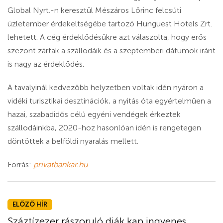
Global Nyrt.-n keresztül Mészáros Lőrinc felcsúti
üzletember érdekeltségébe tartozó Hunguest Hotels Zrt.
lehetett. A cég érdeklődésükre azt válaszolta, hogy erős
szezont zártak a szállodáik és a szeptemberi dátumok iránt
is nagy az érdeklődés.
A tavalyinál kedvezőbb helyzetben voltak idén nyáron a
vidéki turisztikai desztinációk, a nyitás óta egyértelműen a
hazai, szabadidős célú egyéni vendégek érkeztek
szállodáinkba, 2020-hoz hasonlóan idén is rengetegen
döntöttek a belföldi nyaralás mellett.
Forrás:
privatbankar.hu
ELŐZŐ HÍR
Száztízezer rászoruló diák kap ingyenes