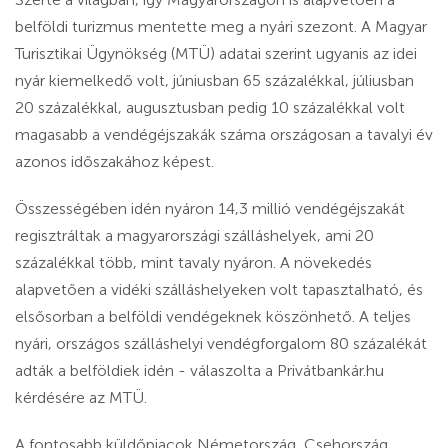
belföldi turizmus mentette meg a nyári szezont. A Magyar
Turisztikai Ügynökség (MTÜ) adatai szerint ugyanis az idei
nyár kiemelkedő volt, júniusban 65 százalékkal, júliusban
20 százalékkal, augusztusban pedig 10 százalékkal volt
magasabb a vendégéjszakák száma országosan a tavalyi év
azonos időszakához képest.
Összességében idén nyáron 14,3 millió vendégéjszakát
regisztráltak a magyarországi szálláshelyek, ami 20
százalékkal több, mint tavaly nyáron. A növekedés
alapvetően a vidéki szálláshelyeken volt tapasztalható, és
elsősorban a belföldi vendégeknek köszönhető. A teljes
nyári, országos szálláshelyi vendégforgalom 80 százalékát
adták a belföldiek idén - válaszolta a Privátbankár.hu
kérdésére az MTÜ.
A fontosabb küldőpiacok Németország, Csehország,