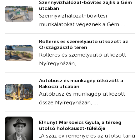
Szennyvízhálózat-bővítés zajlik a Gém
utcában
Szennyvízhálózat-bővítési
munkálatokat végeznek a Gém ...
Rolleres és személyautó ütközött az
Országzászló téren
Rolleres és személyautó ütközött
Nyíregyházán, ...
Autóbusz és munkagép ütközött a
Rákóczi utcában
Autóbusz és munkagép ütközött
össze Nyíregyházán, ...
Elhunyt Markovics Gyula, a térség
utolsó holokauszt-túlélője
„A száz év reménye és az utolsó tanú