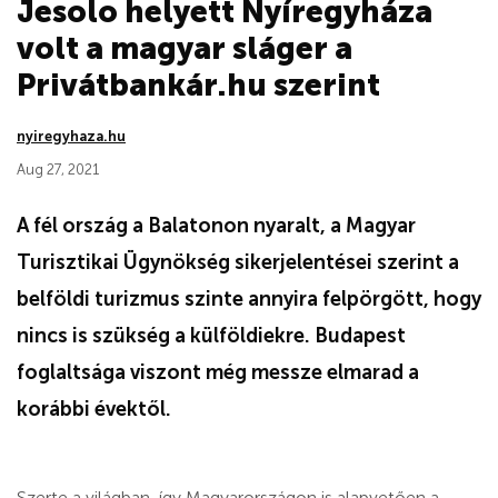
Jesolo helyett Nyíregyháza
volt a magyar sláger a
Privátbankár.hu szerint
nyiregyhaza.hu
Aug 27, 2021
A fél ország a Balatonon nyaralt, a Magyar
Turisztikai Ügynökség sikerjelentései szerint a
belföldi turizmus szinte annyira felpörgött, hogy
nincs is szükség a külföldiekre. Budapest
foglaltsága viszont még messze elmarad a
korábbi évektől.
Szerte a világban, így Magyarországon is alapvetően a