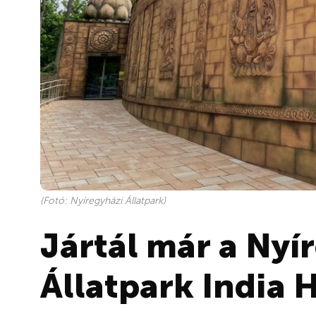
(Fotó: Nyíregyházi Állatpark)
Jártál már a Nyí
Állatpark India