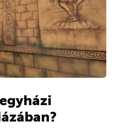
regyházi
 Házában?