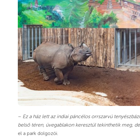
–
Ez a ház lett az indiai páncélos orrszarvú tenyészbázi
belső téren, üvegablakon keresztül tekinthetik meg, de
el a park dolgozói.