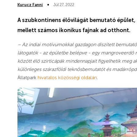
Kurucz Fanni
Júl 27, 2022
A szubkontinens élővilágát bemutató épület, a
mellett számos ikonikus fajnak ad otthont.
– Az indiai motívumokkal gazdagon díszített bemutató,
látogatók - az épületbe belépve - egy mangroveerdő me
között élő szirticápák mindennapjait figyelhetik meg akr
különleges szárazföldi teknősbemutatót és madárröpdé
Állatpark
hivatalos közösségi oldalán
.