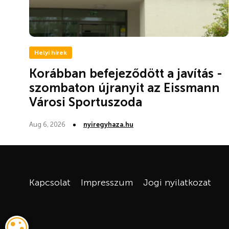
Helyi hírek
Korábban befejeződött a javítás -
szombaton újranyit az Eissmann
Városi Sportuszoda
Aug 6, 2026
nyiregyhaza.hu
Kapcsolat
Impresszum
Jogi nyilatkozat