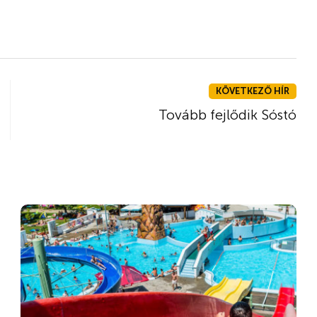
KÖVETKEZŐ HÍR
Tovább fejlődik Sóstó