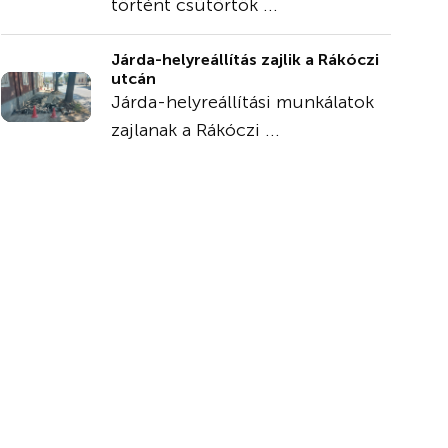
történt csütörtök ...
Járda-helyreállítás zajlik a Rákóczi
utcán
Járda-helyreállítási munkálatok
zajlanak a Rákóczi ...