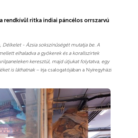
 rendkívül ritka indiai páncélos orrszarvú
 Délkelet - Ázsia sokszínűségét mutatja be. A
llett elhaladva a gyökerek és a korallszirtek
ilpaneleken keresztül, majd útjukat folytatva, egy
ket is láthatnak
– írja csalogatójában a Nyíregyházi