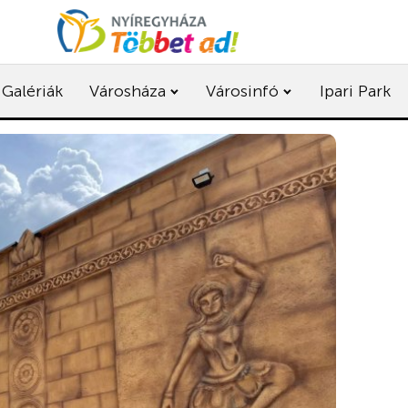
Galériák
Városháza
Városinfó
Ipari Park