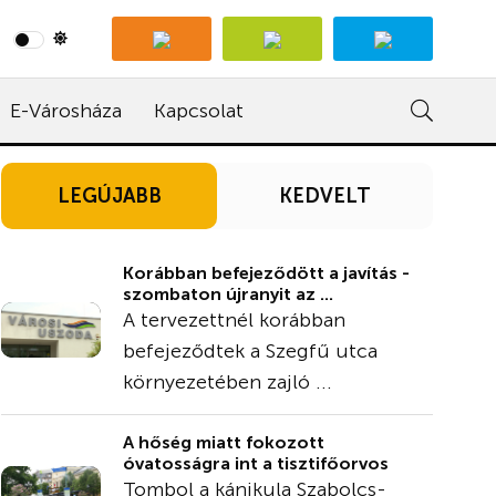
E-Városháza
Kapcsolat
LEGÚJABB
KEDVELT
Korábban befejeződött a javítás -
szombaton újranyit az ...
A tervezettnél korábban
befejeződtek a Szegfű utca
környezetében zajló ...
A hőség miatt fokozott
óvatosságra int a tisztifőorvos
Tombol a kánikula Szabolcs-