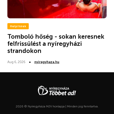
Helyi hírek
Tomboló hőség - sokan keresnek
felfrissülést a nyíregyházi
strandokon
Aug 6, 2026
nyiregyhaza.hu
2026 © Nyíregyháza MJV honlapja | Minden jog fenntartva.