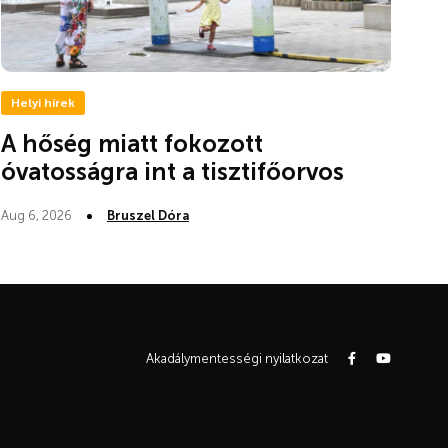
Helyi hírek
A hőség miatt fokozott
óvatosságra int a tisztifőorvos
Aug 6, 2026
Bruszel Dóra
Akadálymentességi nyilatkozat