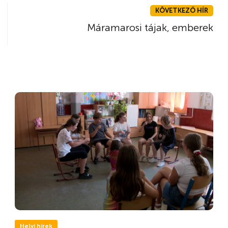
KÖVETKEZŐ HÍR
Máramarosi tájak, emberek
Helyi hírek