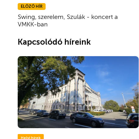
ELŐZŐ HÍR
Swing, szerelem, Szulák - koncert a
VMKK-ban
Kapcsolódó híreink
Helyi hírek