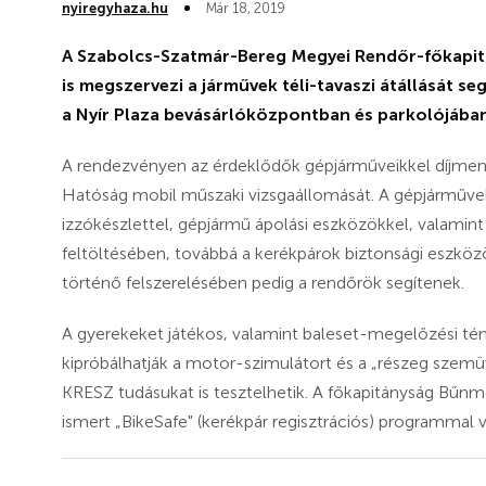
nyiregyhaza.hu
Már 18, 2019
A Szabolcs-Szatmár-Bereg Megyei Rendőr-főkapitá
is megszervezi a járművek téli-tavaszi átállását se
a Nyír Plaza bevásárlóközpontban és parkolójában
A rendezvényen az érdeklődők gépjárműveikkel díjmen
Hatóság mobil műszaki vizsgaállomását. A gépjárművek 
izzókészlettel, gépjármű ápolási eszközökkel, valamin
feltöltésében, továbbá a kerékpárok biztonsági eszközö
történő felszerelésében pedig a rendőrök segítenek.
A gyerekeket játékos, valamint baleset-megelőzési tém
kipróbálhatják a motor-szimulátort és a „részeg szemüv
KRESZ tudásukat is tesztelhetik. A főkapitányság Bűnm
ismert „BikeSafe" (kerékpár regisztrációs) programmal vá