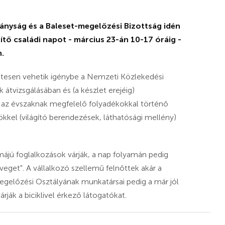
nyság és a Baleset-megelőzési Bizottság idén
gítő családi napot - március 23-án 10-17 óráig -
.
tesen vehetik igénybe a Nemzeti Közlekedési
átvizsgálásában és (a készlet erejéig)
t az évszaknak megfelelő folyadékokkal történő
kkel (világító berendezések, láthatósági mellény)
ájú foglalkozások várják, a nap folyamán pedig
eget". A vállalkozó szellemű felnőttek akár a
egelőzési Osztályának munkatársai pedig a már jól
rják a biciklivel érkező látogatókat.