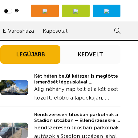
E-Városháza
Kapcsolat
LEGÚJABB
KEDVELT
Két héten belül kétszer is meglőtte
ismerősét légpuskával ...
Alig néhány nap telt el a két eset
között: előbb a lapockáján, ...
Rendszeresen tilosban parkolnak a
Stadion utcában – Ellenőrzésekre ...
Rendszeresen tilosban parkolnak
autósok a Stadion utcában, ahol