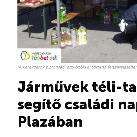
(A kerékpárok biztonsági eszközökkel történő felszerelésében 
Járművek téli-ta
segítő családi na
Plazában