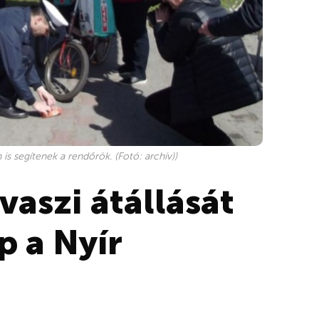
is segítenek a rendőrök. (Fotó: archív))
vaszi átállását
p a Nyír